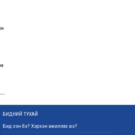
орчмыг тохижуулж,
цэцэрлэгт хүрээлэн
байгуулна
он
Ховд аймагт сураггүй алга
болсон 10 настай охиныг
эрэн хайх ажиллагаа
үргэлжилж байна
на
Гадаад худалдааны бараа
эргэлт 19.4 тэрбум
ам.долларт хүрч, экспорт
57.5 хувиар өсжээ
БИДНИЙ ТУХАЙ
Ихэнх нутгаар халж, зарим
бүсэд аадар бороо орно
Бид хэн бэ? Хэрхэн ажиллах вэ?