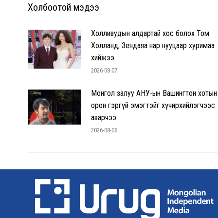
Холбоотой мэдээ
Холливудын алдартай хос болох Том
Холланд, Зендаяа нар нууцаар хуримаа
хийжээ
2026-08-07
Монгол залуу АНУ-ын Вашингтон хотын
орон гэргүй эмэгтэйг хүчирхийлэгчээс
аварчээ
2026-08-06