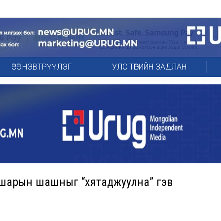
ӨРӨГ НЭВТРҮҮЛЭГ
УЛС ТӨРИЙН ЗАДЛАН
шарын шашныг “хятаджуулна” гэв