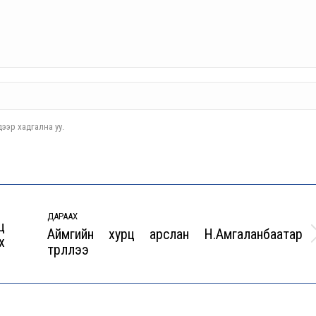
ээр хадгална уу.
ДАРААХ
ц
Аймгийн хурц арслан Н.Амгаланбаатар
х
Next
түрүүллээ
post: