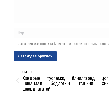
Name *
Дараагийн удаа сэтгэгдэл бичихийн тулд өөрийн нэр, имэйл хөтөч д
Сэтгэгдэл оруулах
Post
navigation
ӨМНӨХ
Хавдрын тусламж, үйлчилгээнд цог
шинэчлэл бодлогын түвшинд хий
Previous
шаардлагатай
post: