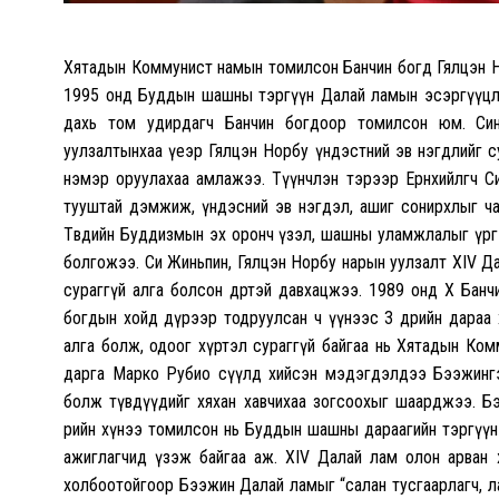
Хятадын Коммунист намын томилсон Банчин богд Гялцэн Норб
1995 онд Буддын шашны тэргүүн Далай ламын эсэргүүцл
дахь том удирдагч Банчин богдоор томилсон юм. Синь
уулзалтынхаа үеэр Гялцэн Норбу үндэстний эв нэгдлийг 
нэмэр оруулахаа амлажээ. Түүнчлэн тэрээр Ерөнхийлөгч 
тууштай дэмжиж, үндэсний эв нэгдэл, ашиг сонирхлыг ча
Төвөдийн Буддизмын эх оронч үзэл, шашны уламжлалыг үр
болгожээ. Си Жиньпин, Гялцэн Норбу нарын уулзалт XIV Да
сураггүй алга болсон өдөртэй давхацжээ. 1989 онд X Банч
богдын хойд дүрээр тодруулсан ч үүнээс 3 өдрийн дараа 
алга болж, одоог хүртэл сураггүй байгаа нь Хятадын Ком
дарга Марко Рубио сүүлд хийсэн мэдэгдэлдээ Бээжинг
болж түвдүүдийг хяхан хавчихаа зогсоохыг шаарджээ. Б
өөрийн хүнээ томилсон нь Буддын шашны дараагийн тэргүүн
ажиглагчид үзэж байгаа аж. XIV Далай лам олон арван ж
холбоотойгоор Бээжин Далай ламыг “салан тусгаарлагч, ла