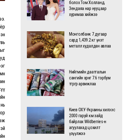
болох Том Холланд,
Зендаяа нар нууцаар
хуримаа хийжээ
ээ.
оёр
сэн
Монголбанк 7 дугаар
сард 1,439.2 кг үнэт
увь
металл худалдан авлаа
гыг
буд
рэг
Нийгмийн даатгалын
мнө
сангийн хөрөнгө 7.6 тэрбум
чин
төгрөгөөр арвижлаа
хүү
ийн
 нь
Киев ОХУ-Украины хилээс
оор
2000 гаруй км зайд
гэж
байрлах Wildberries-н
агуулахад цохилт
тэй
үзүүлжээ
ийн