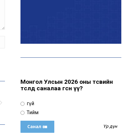
байна
“Сүхбаатар дүүрэгт
үйлдвэрлэв- 2026”
үзэсгэлэн үргэлжилж
байна
Т.Ганболд: Ерөнхийлөгчийн
сонгуульд нэр дэвших
боломж бүрдвэл өрсөлдөнө
Монгол Улсын 2026 оны төсвийн
төсөлд саналаа өгсөн үү?
Цахим орчинд тархсан
Үгүй
бичлэгийн дараа
автобусны жолоочид
Тийм
хариуцлага тооцжээ
Үр дүн
ХААН Банк Ногоон нуур