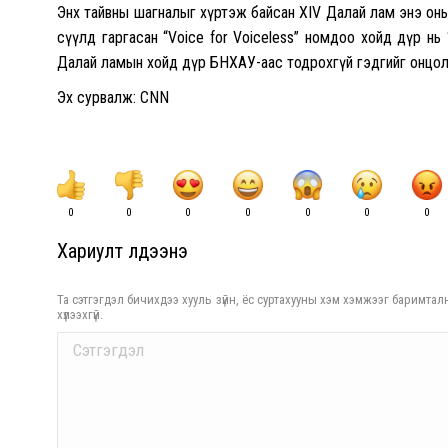
Энх тайвны шагналыг хүртэж байсан XIV Далай лам энэ оны
сүүлд гаргасан “Voice for Voiceless” номдоо хойд дүр нь 
Далай ламын хойд дүр БНХАУ-аас тодрохгүй гэдгийг онцо
Эх сурвалж: CNN
0
0
0
0
0
0
0
Хариулт үлдээнэ үү
Та сэтгэгдэл бичихдээ хууль зүйн, ёс суртахууны хэм хэмжээг баримталн
хүлээхгүй.
Comment