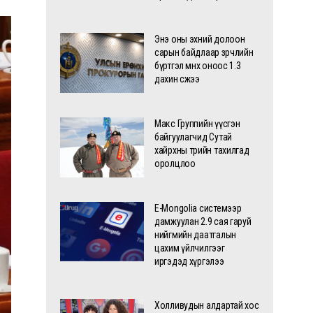
Энэ оны эхний долоон
сарын байдлаар зөрчлийн
бүртгэл өмнөх оноос 1.3
дахин өсжээ
Макс Группийн үүсгэн
байгуулагчид Сутай
хайрхны төрийн тахилгад
оролцлоо
E-Mongolia системээр
дамжуулан 2.9 сая гаруй
нийгмийн даатгалын
цахим үйлчилгээг
иргэдэд хүргэлээ
Холливудын алдартай хос