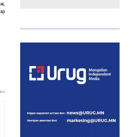
эж,
ээр
Эрдэмтэд AI ашиглан цоо
шинэ вирусүүд бүтээжээ
Ш.Шинэцэцэгийг
хохироосон гэх 2011 оны
хэргийг прокуророос
шүүхэд шилжүүлжээ
Meta компанийг 567 сая
ага
ам.доллароор торгожээ
Шатахууны нийлүүлэлт
эрчимжиж, түгээлтийн
хүчин чадлыг нэмэгдүүлж