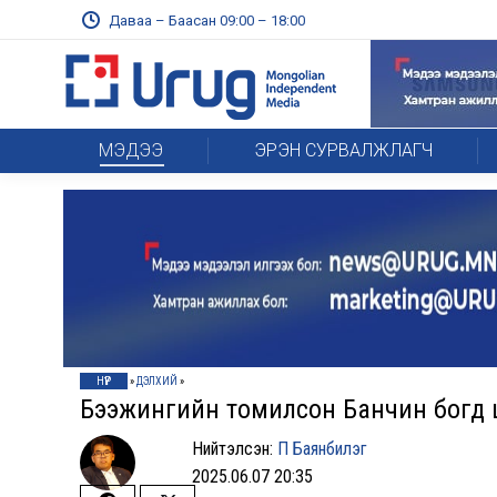
Даваа – Баасан 09:00 – 18:00
МЭДЭЭ
ЭРЭН СУРВАЛЖЛАГЧ
НҮҮР
»
ДЭЛХИЙ
»
Бээжингийн томилсон Банчин богд 
Нийтэлсэн:
П Баянбилэг
2025.06.07 20:35