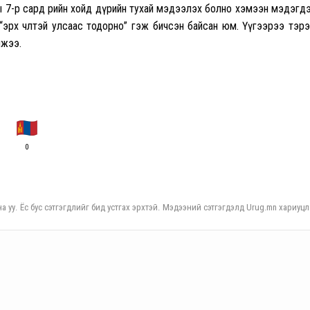
 7-р сард өөрийн хойд дүрийн тухай мэдээлэх болно хэмээн мэдэгд
“эрх чөлөөтэй улсаас тодорно” гэж бичсэн байсан юм. Үүгээрээ тэр
лжээ.
0
а уу. Ёс бус сэтгэгдлийг бид устгах эрхтэй. Мэдээний сэтгэгдэлд Urug.mn хариуцл