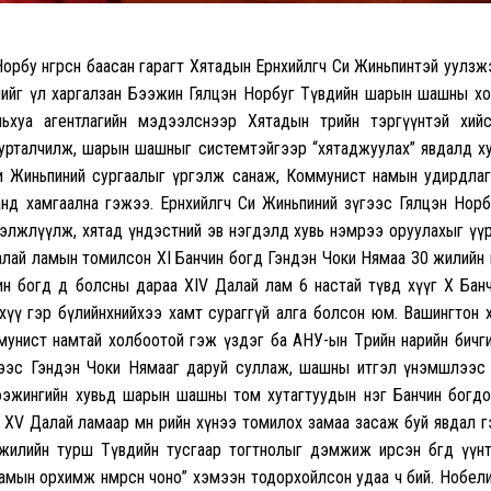
у өнгөрсөн баасан гарагт Хятадын Ерөнхийлөгч Си Жиньпинтэй уулзж
ийг үл харгалзан Бээжин Гялцэн Норбуг Түвдийн шарын шашны х
хуа агентлагийн мэдээлснээр Хятадын төрийн тэргүүнтэй хий
сурталчилж, шарын шашныг системтэйгээр “хятаджуулах” явдалд х
Си Жиньпиний сургаалыг үргэлж санаж, Коммунист намын удирдла
нд хамгаална гэжээ. Ерөнхийлөгч Си Жиньпиний зүгээс Гялцэн Нор
гэлжлүүлж, хятад үндэстний эв нэгдэлд хувь нэмрээ оруулахыг үү
лай ламын томилсон XI Банчин богд Гэндэн Чоки Нямаа 30 жилийн ө
ин богд өөд болсны дараа XIV Далай лам 6 настай түвд хүүг X Бан
хүү гэр бүлийнхнийхээ хамт сураггүй алга болсон юм. Вашингтон 
мунист намтай холбоотой гэж үздэг ба АНУ-ын Төрийн нарийн бичг
ээс Гэндэн Чоки Нямааг даруй суллаж, шашны итгэл үнэмшлээс
ээжингийн хувьд шарын шашны том хутагтуудын нэг Банчин богд
 XV Далай ламаар мөн өөрийн хүнээ томилох замаа засаж буй явдал 
илийн турш Түвдийн тусгаар тогтнолыг дэмжиж ирсэн бөгөөд үүн
мын орхимж нөмөрсөн чоно” хэмээн тодорхойлсон удаа ч бий. Нобел