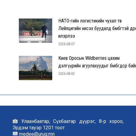
НАТО-гийн логистикийн чухал төв
Лейпцигийн нисэх буудалд бөмбөгтэй др
илэрлээ
2026-08-07
Киев Оросын Wildberries цахим
дэлгүүрийн агуулахуудыг бөмбөгдсөөр бай
2026-08-03
Улаанбаатар, Сүхбаатар дүүрэг, 8-р хороо,
Эрдэм тауэр 1201 тоот
medee@urug.mn