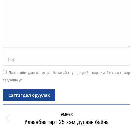
Name *
Дараагийн удаа сэтгэгдэл бичихийн тулд өөрийн нэр, имэйл хөтөч дээр
хадгална уу.
Сэтгэгдэл оруулах
Post
navigation
ӨМНӨХ
Улаанбаатарт 25 хэм дулаан байна
Previous
post: