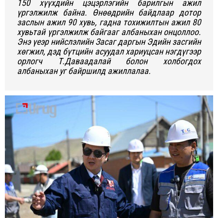
150 хүүхдийн цэцэрлэгийн барилгын ажил
үргэлжилж байна. Өнөөдрийн байдлаар дотор
заслын ажил 90 хувь, гадна тохижилтын ажил 80
хувьтай үргэлжилж байгааг албаныхан онцоллоо.
Энэ үеэр нийслэлийн Засаг даргын Эдийн засгийн
хөгжил, дэд бүтцийн асуудал хариуцсан нэгдүгээр
орлогч Т.Даваадалай болон холбогдох
албаныхан уг байршилд ажиллалаа.