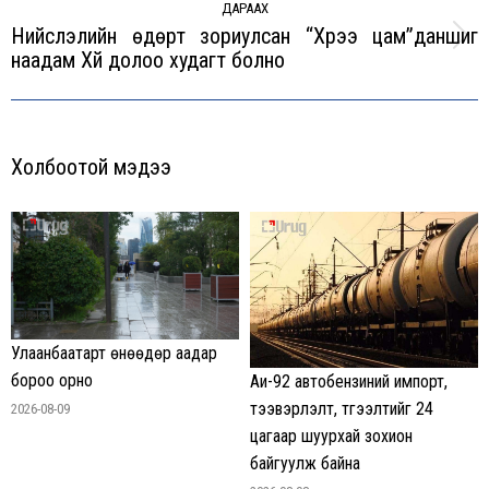
ДАРААХ
Нийслэлийн өдөрт зориулсан “Хүрээ цам”даншиг
Next
наадам Хүй долоо худагт болно
post:
Холбоотой мэдээ
Улаанбаатарт өнөөдөр аадар
бороо орно
Аи-92 автобензиний импорт,
тээвэрлэлт, түгээлтийг 24
2026-08-09
цагаар шуурхай зохион
байгуулж байна