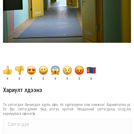
0
0
0
0
0
0
0
0
Хариулт үлдээнэ үү
Та сэтгэгдэл бичихдээ хууль зүйн, ёс суртахууны хэм хэмжээг баримтална уу.
Ёс бус сэтгэгдлийг бид устгах эрхтэй. Мэдээний сэтгэгдэлд Urug.mn
хариуцлага хүлээхгүй.
Comment