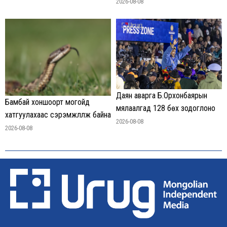
2026-08-08
Даян аварга Б.Орхонбаярын
Бамбай хоншоорт могойд
мялаалгад 128 бөх зодоглоно
хатгуулахаас сэрэмжлүүлж байна
2026-08-08
2026-08-08