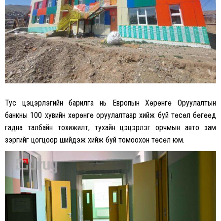
Тус цэцэрлэгийн барилга нь Европын Хөрөнгө Оруулалтын
банкны 100 хувийн хөрөнгө оруулалтаар хийж буй төсөл бөгөөд
гадна талбайн тохижилт, тухайн цэцэрлэг орчмын авто зам
зэргийг цогцоор шийдэж хийж буй томоохон төсөл юм.