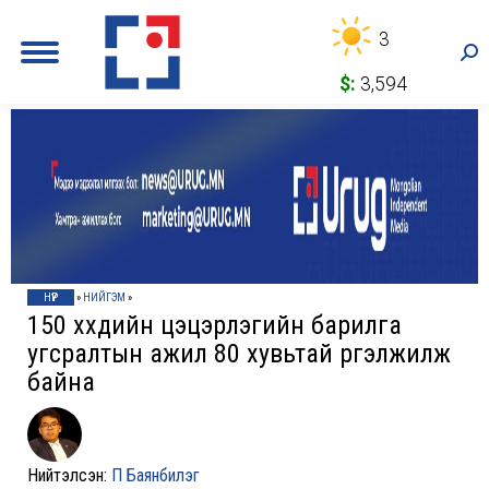
3
Sea
$:
3,594
НҮҮР
»
НИЙГЭМ
»
150 хүүхдийн цэцэрлэгийн барилга
угсралтын ажил 80 хувьтай үргэлжилж
байна
Нийтэлсэн:
П Баянбилэг