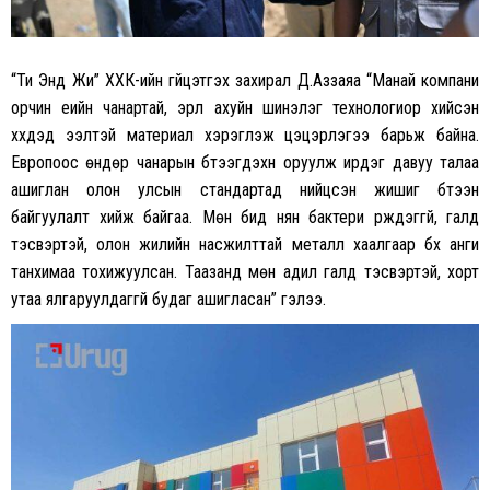
“Ти Энд Жи” ХХК-ийн гүйцэтгэх захирал Д.Аззаяа “Манай компани
орчин үеийн чанартай, эрүүл ахуйн шинэлэг технологиор хийсэн
хүүхдэд ээлтэй материал хэрэглэж цэцэрлэгээ барьж байна.
Европоос өндөр чанарын бүтээгдэхүүн оруулж ирдэг давуу талаа
ашиглан олон улсын стандартад нийцсэн жишиг бүтээн
байгуулалт хийж байгаа. Мөн бид нян бактери үрждэггүй, галд
тэсвэртэй, олон жилийн насжилттай металл хаалгаар бүх анги
танхимаа тохижуулсан. Таазанд мөн адил галд тэсвэртэй, хорт
утаа ялгаруулдаггүй будаг ашигласан” гэлээ.