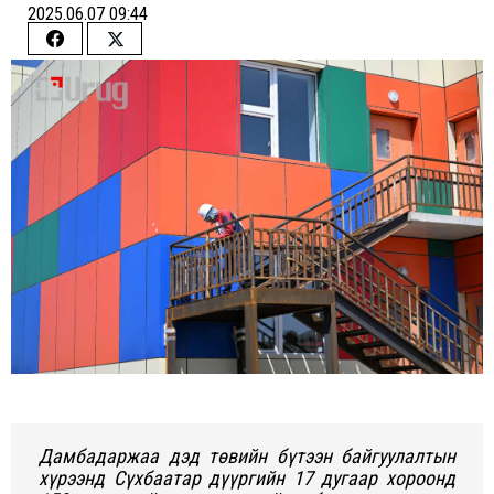
2025.06.07 09:44
Share
Share
on
on
Facebook
Twitter
Дамбадаржаа дэд төвийн бүтээн байгуулалтын
хүрээнд Сүхбаатар дүүргийн 17 дугаар хороонд