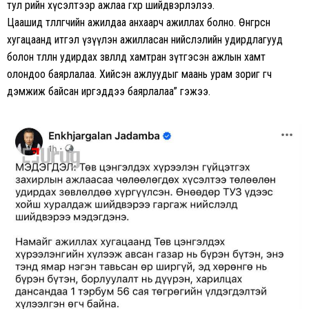
тул өөрийн хүсэлтээр ажлаа өгөхөөр шийдвэрлэлээ.
Цаашид төлөөлөгчийн ажилдаа анхаарч ажиллах болно. Өнгөрсөн
хугацаанд итгэл үзүүлэн ажилласан нийслэлийн удирдлагууд
болон төлөөлөн удирдах зөвлөлдөө хамтран зүтгэсэн ажлын хамт
олондоо баярлалаа. Хийсэн ажлуудыг маань урам зориг өгч
дэмжиж байсан иргэддээ баярлалаа” гэжээ.