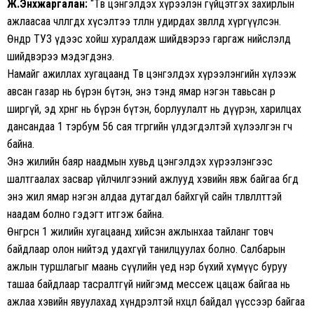
Ж.Энхжаргалан:
“Төв цэнгэлдэх хүрээлэн гүйцэтгэх захирлын
ажлаасаа чөлөөлөгдөх хүсэлтээ төлөөлөн удирдах зөвлөлдөө хүргүүлсэн.
Өнөөдөр ТУЗ үдээс хойш хуралдаж шийдвэрээ гаргаж нийслэлд
шийдвэрээ мэдэгдэнэ.
Намайг ажиллах хугацаанд Төв цэнгэлдэх хүрээлэнгийн хүлээж
авсан газар нь бүрэн бүтэн, энэ тэнд ямар нэгэн тавьсан өр
ширгүй, эд хөрөнгө нь бүрэн бүтэн, борлуулалт нь дүүрэн, харилцах
дансандаа 1 тэрбум 56 сая төгрөгийн үлдэгдэлтэй хүлээлгэн өгч
байна.
Энэ жилийн баяр наадмын хувьд цэнгэлдэх хүрээлэнгээс
шалтгаалах засвар үйлчилгээний ажлууд хэвийн явж байгаа бөгөөд
энэ жил ямар нэгэн алдаа дутагдал байхгүй сайн төлөвлөлттэй
наадам болно гэдэгт итгэж байна.
Өнгөрсөн 1 жилийн хугацаанд хийсэн ажлынхаа тайланг товч
байдлаар олон нийтэд удахгүй танилцуулах болно. Салбарын
ажлын туршлагыг маань сүүлийн үед нэр бүхий хүмүүс буруу
ташаа байдлаар тасралтгүй нийгэмд мессеж цацаж байгаа нь
ажлаа хэвийн явуулахад хүндрэлтэй нөхцөл байдал үүссээр байгаа