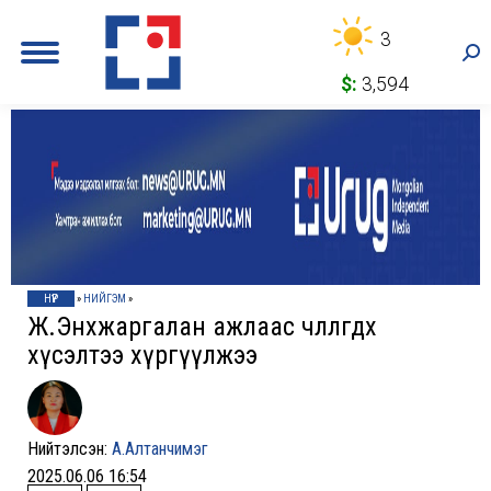
3
Sea
$:
3,594
НҮҮР
»
НИЙГЭМ
»
Ж.Энхжаргалан ажлаас чөлөөлөгдөх
хүсэлтээ хүргүүлжээ
Нийтэлсэн:
А.Алтанчимэг
2025.06.06 16:54