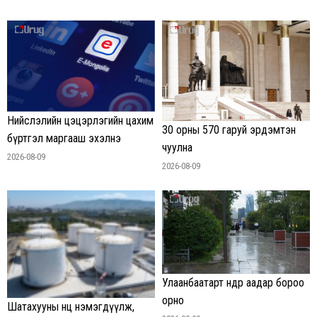
Нийслэлийн цэцэрлэгийн цахим
30 орны 570 гаруй эрдэмтэн
бүртгэл маргааш эхэлнэ
чуулна
2026-08-09
2026-08-09
Улаанбаатарт өнөөдөр аадар бороо
орно
Шатахууны нөөц нэмэгдүүлж,