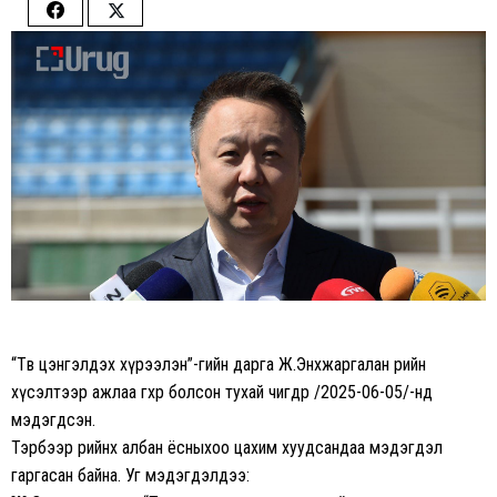
Share
Share
on
on
Facebook
Twitter
“Төв цэнгэлдэх хүрээлэн”-гийн дарга Ж.Энхжаргалан өөрийн
хүсэлтээр ажлаа өгөхөөр болсон тухай өчигдөр /2025-06-05/-нд
мэдэгдсэн.
Тэрбээр өөрийнхөө албан ёсныхоо цахим хуудсандаа мэдэгдэл
гаргасан байна. Уг мэдэгдэлдээ: