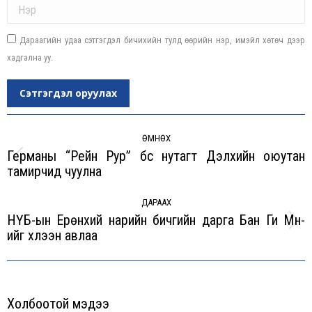
Name *
Дараагийн удаа сэтгэгдэл бичихийн тулд өөрийн нэр, имэйл хөтөч дээр
хадгална уу.
Сэтгэгдэл оруулах
Post
navigation
ӨМНӨХ
Германы “Рейн Рур” бүс нутагт Дэлхийн оюутан
Previous
тамирчид чуулна
post:
ДАРААХ
НҮБ-ын Ерөнхий нарийн бичгийн дарга Бан Ги Мүн-
Next
ийг хүлээн авлаа
post:
Холбоотой мэдээ