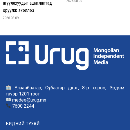
2026-08-09
агуулахуудыг ашиглалтад
оруулж эхэллээ
2026-08-09
Улаанбаатар, Сүхбаатар дүүрэг, 8-р хороо, Эрдэм
тауэр 1201 тоот
medee@urug.mn
7600 2244
БИДНИЙ ТУХАЙ