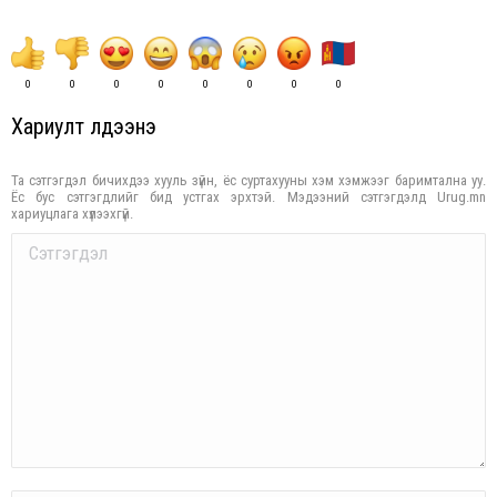
0
0
0
0
0
0
0
0
Хариулт үлдээнэ үү
Та сэтгэгдэл бичихдээ хууль зүйн, ёс суртахууны хэм хэмжээг баримтална уу.
Ёс бус сэтгэгдлийг бид устгах эрхтэй. Мэдээний сэтгэгдэлд Urug.mn
хариуцлага хүлээхгүй.
Comment