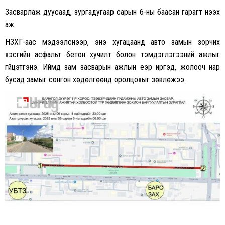
Засварлаж дуусаад, зургадугаар сарын 6-ны баасан гарагт нээх
аж.
НЗХГ-аас мэдээлснээр, энэ хугацаанд авто замын зорчих
хэсгийн асфальт бетон хучилт болон тэмдэглэгээний ажлыг
гүйцэтгэнэ. Иймд зам засварын ажлын үеэр иргэд, жолооч нар
бусад замыг сонгон хөдөлгөөнд оролцохыг зөвлөжээ.