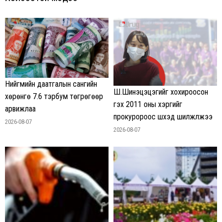
Нийгмийн даатгалын сангийн
Ш.Шинэцэцэгийг хохироосон
хөрөнгө 7.6 тэрбум төгрөгөөр
гэх 2011 оны хэргийг
арвижлаа
прокуророос шүүхэд шилжүүлжээ
2026-08-07
2026-08-07