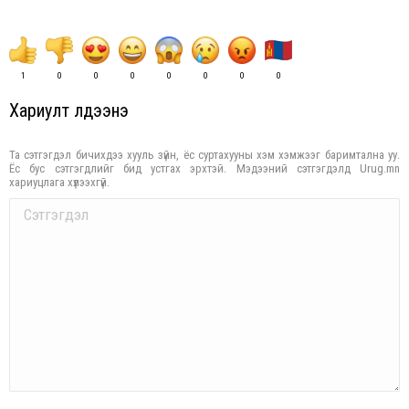
1
0
0
0
0
0
0
0
Хариулт үлдээнэ үү
Та сэтгэгдэл бичихдээ хууль зүйн, ёс суртахууны хэм хэмжээг баримтална уу.
Ёс бус сэтгэгдлийг бид устгах эрхтэй. Мэдээний сэтгэгдэлд Urug.mn
хариуцлага хүлээхгүй.
Comment