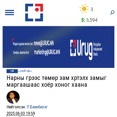
3
Sea
$:
3,594
НҮҮР
»
НИЙГЭМ
»
Нарны гүүрээс төмөр зам хүртэлх замыг
маргаашаас хоёр хоног хаана
Нийтэлсэн:
П Баянбилэг
2025.06.03 19:59