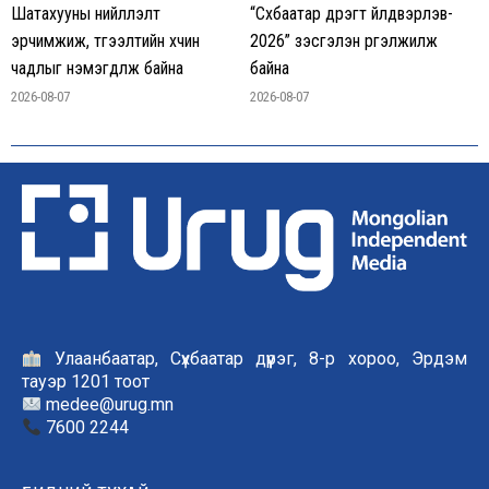
Шатахууны нийлүүлэлт
“Сүхбаатар дүүрэгт үйлдвэрлэв-
эрчимжиж, түгээлтийн хүчин
2026” үзэсгэлэн үргэлжилж
чадлыг нэмэгдүүлж байна
байна
2026-08-07
2026-08-07
Улаанбаатар, Сүхбаатар дүүрэг, 8-р хороо, Эрдэм
тауэр 1201 тоот
medee@urug.mn
7600 2244