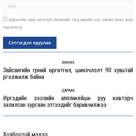
Name *
Дараагийн удаа сэтгэгдэл бичихийн тулд өөрийн нэр, имэйл хөтөч дээр
хадгална уу.
Сэтгэгдэл оруулах
Post
navigation
ӨМНӨХ
Зайсангийн гүүрний өргөтгөл, шинэчлэлт 90 хувьтай
Previous
үргэлжилж байна
post:
ДАРААХ
Иргэдийн зээлийн аппликейшн руу нэвтэрч
Next
залилсан зургаан этгээдийг баривчилжээ
post:
Холбоотой мэдээ