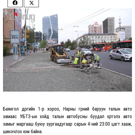
Share
Share
on
on
Facebook
Twitter
Баянгол дүүргийн 1-р хороо, Нарны гүүрний баруун талын авто
замаас УБТЗ-ын хойд талын автобусны буудал хүртэлх авто
замыг маргааш буюу зургаадугаар сарын 4-ний 23:00 цагт хааж,
шинэчлэх юм байна.