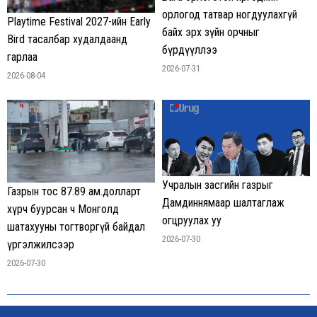
орлогод татвар ногдуулахгүй
Playtime Festival 2027-ийн Early
байх эрх зүйн орчныг
Bird тасалбар худалдаанд
бүрдүүллээ
гарлаа
2026-07-31
2026-08-04
Учралын засгийн газрыг
Газрын тос 87.89 ам.долларт
Дамдиннямаар шалтаглаж
хүрч буурсан ч Монголд
огцруулах уу
шатахууны тогтворгүй байдал
2026-07-30
үргэлжилсээр
2026-07-30