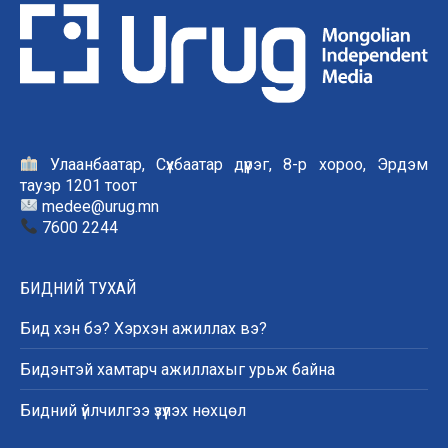
Улаанбаатар, Сүхбаатар дүүрэг, 8-р хороо, Эрдэм
тауэр 1201 тоот
medee@urug.mn
7600 2244
БИДНИЙ ТУХАЙ
Бид хэн бэ? Хэрхэн ажиллах вэ?
Бидэнтэй хамтарч ажиллахыг урьж байна
Бидний үйлчилгээ үзүүлэх нөхцөл