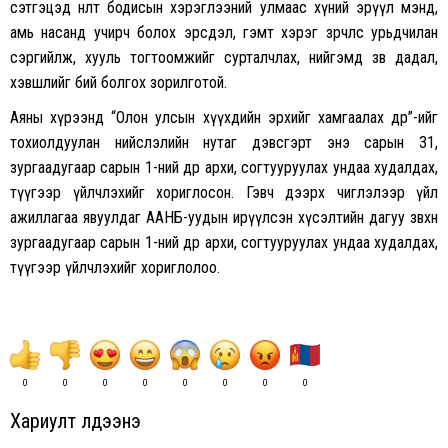
сэтгэцэд нөлөөт бодисын хэрэглээний улмаас хүний эрүүл мэнд,
амь насанд учирч болох эрсдэл, гэмт хэрэг зөрчлөөс урьдчилан
сэргийлж, хууль тогтоомжийг сурталчлах, нийгэмд зөв дадал,
хэвшлийг бий болгох зорилготой.
Аяны хүрээнд “Олон улсын хүүхдийн эрхийг хамгаалах өдөр”-ийг
тохиолдуулан нийслэлийн нутаг дэвсгэрт энэ сарын 31,
зургаадугаар сарын 1-ний өдөр архи, согтууруулах ундаа худалдах,
түүгээр үйлчлэхийг хориглосон. Гэвч дээрх чиглэлээр үйл
ажиллагаа явуулдаг ААНБ-уудын ирүүлсэн хүсэлтийн дагуу зөвхөн
зургаадугаар сарын 1-ний өдөр архи, согтууруулах ундаа худалдах,
түүгээр үйлчлэхийг хориглолоо.
0
0
0
0
0
0
0
0
Хариулт үлдээнэ үү