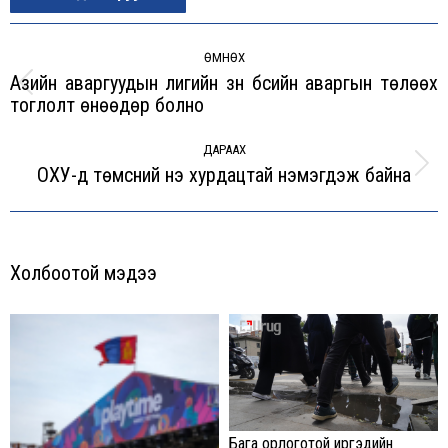
Post
navigation
ӨМНӨХ
Азийн аваргуудын лигийн зүүн бүсийн аваргын төлөөх
Previous
тоглолт өнөөдөр болно
post:
ДАРААХ
ОХУ-д төмсний үнэ хурдацтай нэмэгдэж байна
Next
post:
Холбоотой мэдээ
Бага орлоготой иргэдийн