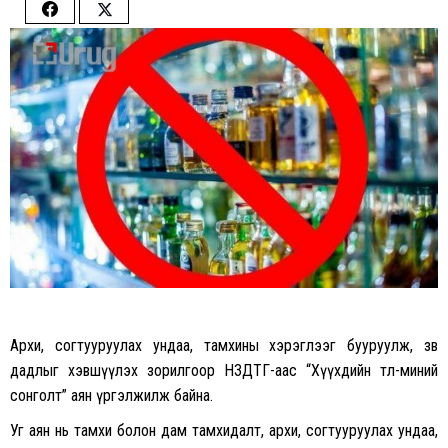
Share
Share
on
on
Facebook
Twitter
Архи, согтууруулах ундаа, тамхины хэрэглээг бууруулж, зөв
дадлыг хэвшүүлэх зорилгоор НЗДТГ-аас “Хүүхдийн төлөө-миний
сонголт” аян үргэлжилж байна.
Уг аян нь тамхи болон дам тамхидалт, архи, согтууруулах ундаа,