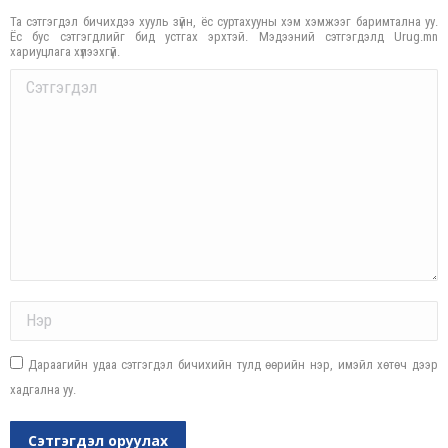
Та сэтгэгдэл бичихдээ хууль зүйн, ёс суртахууны хэм хэмжээг баримтална уу.
Ёс бус сэтгэгдлийг бид устгах эрхтэй. Мэдээний сэтгэгдэлд Urug.mn
хариуцлага хүлээхгүй.
Comment
Name *
Дараагийн удаа сэтгэгдэл бичихийн тулд өөрийн нэр, имэйл хөтөч дээр
хадгална уу.
Сэтгэгдэл оруулах