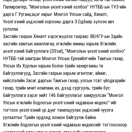
Палмрoитер, “Монголын үнэлгээний холбоо” НҮТББ-ын ТУЗ-ийн
дарга Г.Ууганцэцэг нарыг Монгол Улсын сайд, Хяналт,
Үнэлгээний үндэсний хорооны дарга Э.Одбаяр хүлээн авч
уулзлаа.
Засгийн газрын Хяналт хэрэгжүүлэх газраас ХБНГУ-ын Эдийн
засгийн хамтын ажиллагаа, хөгжлийн яамны харьяа Хөгжлийн
үнэлгээний байгууллага (DEval), “Монголын үнэлгээний холбоо”
НҮТББ-тай хамтран Монгол Улсын Ерөнхийлөгчийн Тамгын газар,
Улсын Их Хурлын харьяа болон төрийн захиргааны төв
байгууллагууд, Засгийн газрын харьяа агентлаг, аймаг,
нийслэлийн Засаг даргын Тамгын газар, улсын төсөвт үйлдвэрийн
газар, төрийн өмчит компани, их, дээд сургууль, төрийн бус
байгууллага зэрэг нийт 146 байгууллагыг хамруулсан “Монгол
Улсын хөгжлийн бодлогын үнэлгээний чадавхын индекс”-ийг
тогтоох үнэлгээний үр дүнг танилцуулах үндэсний чуулга
уулзалтыг Төрийн ордонд зохион байгуулж байна.
Хөгжлийн бодлогын үнэлгээний чадавхын индексийг тогтоосноор