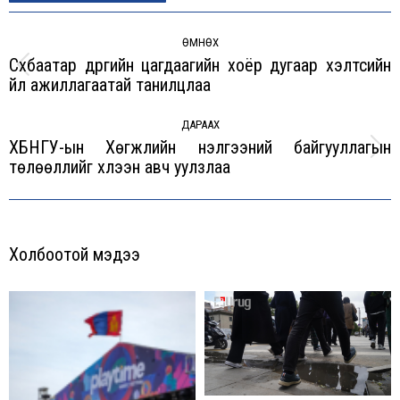
Post
navigation
ӨМНӨХ
Сүхбаатар дүүргийн цагдаагийн хоёр дугаар хэлтсийн
Previous
үйл ажиллагаатай танилцлаа
post:
ДАРААХ
ХБНГУ-ын Хөгжлийн үнэлгээний байгууллагын
Next
төлөөллийг хүлээн авч уулзлаа
post:
Холбоотой мэдээ