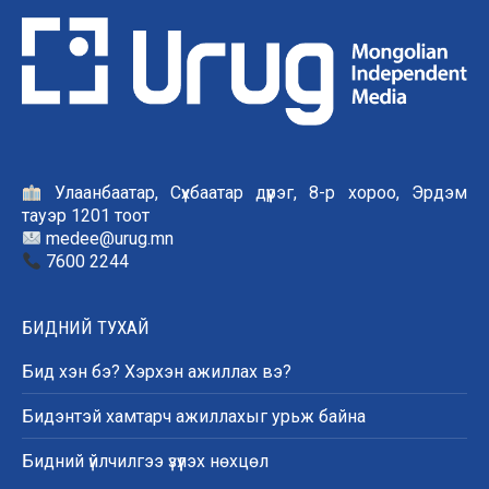
Улаанбаатар, Сүхбаатар дүүрэг, 8-р хороо, Эрдэм
тауэр 1201 тоот
medee@urug.mn
7600 2244
БИДНИЙ ТУХАЙ
Бид хэн бэ? Хэрхэн ажиллах вэ?
Бидэнтэй хамтарч ажиллахыг урьж байна
Бидний үйлчилгээ үзүүлэх нөхцөл