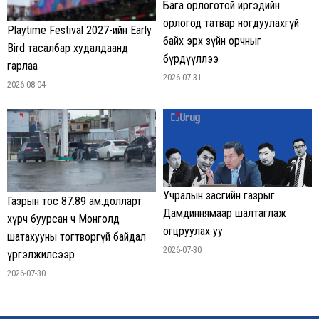
Бага орлоготой иргэдийн
орлогод татвар ногдуулахгүй
Playtime Festival 2027-ийн Early
байх эрх зүйн орчныг
Bird тасалбар худалдаанд
бүрдүүллээ
гарлаа
2026-07-31
2026-08-04
Учралын засгийн газрыг
Газрын тос 87.89 ам.долларт
Дамдиннямаар шалтаглаж
хүрч буурсан ч Монголд
огцруулах уу
шатахууны тогтворгүй байдал
2026-07-30
үргэлжилсээр
2026-07-30