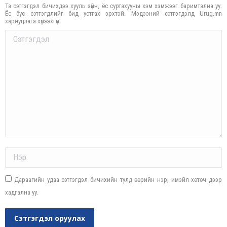
Та сэтгэгдэл бичихдээ хууль зүйн, ёс суртахууны хэм хэмжээг баримтална уу.
Ёс бус сэтгэгдлийг бид устгах эрхтэй. Мэдээний сэтгэгдэлд Urug.mn
хариуцлага хүлээхгүй.
Comment
Name *
Дараагийн удаа сэтгэгдэл бичихийн тулд өөрийн нэр, имэйл хөтөч дээр
хадгална уу.
Сэтгэгдэл оруулах