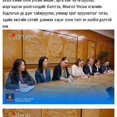
үнэлгээний олон улсын жишиг, арга зүйг нутагшуулах,
мэргэшсэн үнэлгээчдийг бэлтгэх, Монгол Улсын хөгжлийн
бодлогын үр дүнг сайжруулах, улмаар хөрөнгө оруулалтыг татах,
эдийн засгийн өсөлтийг дэмжих зэрэг олон талт ач холбогдолтой
юм.