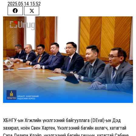
2025.05.14 15:52
Share
Share
on
on
Facebook
Twitter
ХБНГУ-ын Хөгжлийн үнэлгээний байгууллага (DEval)-ын Дэд
захирал, ноён Свен Хартен, Үнэлгээний багийн ахлагч, хатагтай
Сара Дезири Клэйр, үнэлгээний багийн гишүүн, хатагтай Сабине