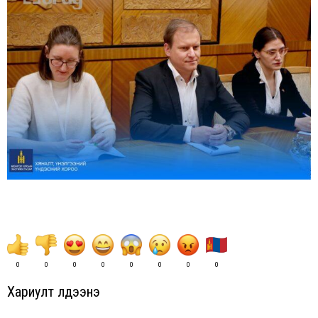
0
0
0
0
0
0
0
0
Хариулт үлдээнэ үү