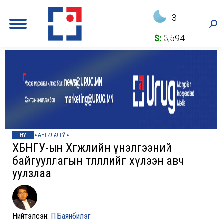
3
Sea
$:
3,594
НҮҮР
»
АНГИЛАЛГҮЙ
»
ХБНГУ-ын Хөгжлийн үнэлгээний
байгууллагын төлөөллийг хүлээн авч
уулзлаа
Нийтэлсэн:
П Баянбилэг