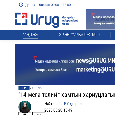
Даваа – Баасан 09:00 – 18:00
МЭДЭЭ
ЭРЭН СУРВАЛЖЛАГЧ
НҮҮР
»
УЛС ТӨР
»
“14 мега төслийг хамтын хариуцлагы
Нийтэлсэн:
Б.Одгэрэл
2025.05.28 15:49