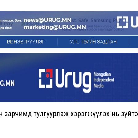
ӨРӨГ НЭВТРҮҮЛЭГ
УЛС ТӨРИЙН ЗАДЛАН
н зарчимд тулгуурлаж хэрэгжүүлэх нь зүйтэ