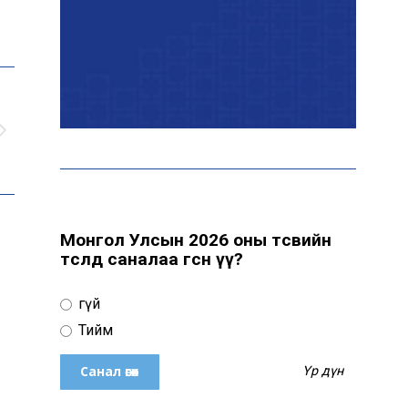
үзүүлнэ
Давхардсан
зохицуулалтыг бууруулах
хүрээнд 83 дүрэм, журмыг
цуцалжээ
Өчигдөр 102 тусгай дугаарт
2321 дуудлага, мэдээлэл
бүртгэгджээ
Монгол Улсын 2026 оны төсвийн
төсөлд саналаа өгсөн үү?
Монголын шигшээ баг
Үгүй
Японд хамтарсан
бэлтгэлд оролцоно
Тийм
Үр дүн
Өнөөдөр цахилгаан