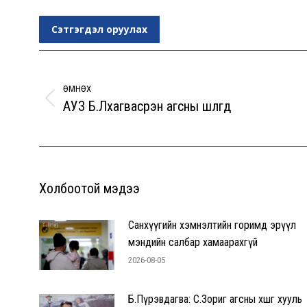
Сэтгэгдэл оруулах
Post
navigation
ӨМНӨХ
АУЗ Б.Лхагвасүрэн агсны шүлгүүд
Previous
post:
Холбоотой мэдээ
Санхүүгийн хэмнэлтийн горимд эрүүл
мэндийн салбар хамаарахгүй
2026-08-05
Б.Пүрэвдагва: С.Зориг агсны хөшөөг хууль