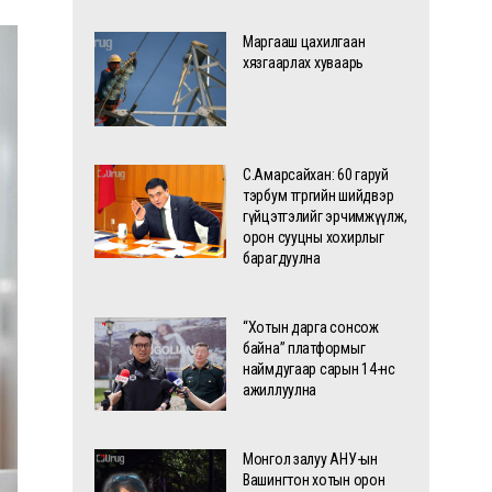
Маргааш цахилгаан
хязгаарлах хуваарь
С.Амарсайхан: 60 гаруй
тэрбум төгрөгийн шийдвэр
гүйцэтгэлийг эрчимжүүлж,
орон сууцны хохирлыг
барагдуулна
“Хотын дарга сонсож
байна” платформыг
наймдугаар сарын 14-нөөс
ажиллуулна
Монгол залуу АНУ-ын
Вашингтон хотын орон