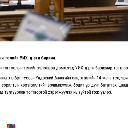
 төслийг УИХ-д өргөн барина.
 тогтоолын төслийг хэлэлцэн дэмжээд УИХ-д өргөн барихаар тогтлоо
хөтөлбөрт туссан Үндэсний баялгийн сан, хөгжлийн 14 мега төсөл, эр
н зорилтын хэрэгжилтийг эрчимжүүлж, бодит үр дүнг бататгах, цаа
д тулгуурлан тогтвортой хэрэгжүүлэх нь зүйтэй гэж үзлээ.