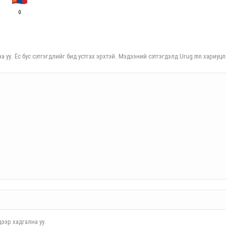
0
а уу. Ёс бус сэтгэгдлийг бид устгах эрхтэй. Мэдээний сэтгэгдэлд Urug.mn хариуцл
ээр хадгална уу.