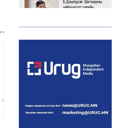
Б.Дашпүрэв: Шатахууны
нийлүүлэлт хэвийн
үргэлжилж, нөөцийг
нэмэгдүүлэхэд анхаарч
байна
ага
Д.Амарбаясгалан: Зах
зээлийн буруу бодлого
шатахууны хямралаар
илэрч байна
Голомт банк АНЭУ-ын
Mashreq банканд Дирхам
валютын данс нээлээ
Эрчим хүчний сайд
Б.Найдалаа: Дундговийн
эрчим хүчний томоохон
төслүүдэд дэмжлэг