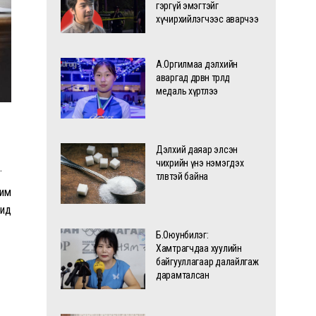
гэргүй эмэгтэйг
хүчирхийлэгчээс аварчээ
А.Оргилмаа дэлхийн
аваргад дөрвөн төрөлд
медаль хүртлээ
Дэлхий даяар элсэн
чихрийн үнэ нэмэгдэх
.
төлөвтэй байна
чим
шид
Б.Оюунбилэг:
Хамтрагчдаа хуулийн
байгууллагаар далайлгаж
дарамталсан