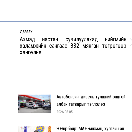
ДАРААХ
Ахмад настан сувилуулахад нийгмийн
халамжийн сангаас 832 мянган төгрөгөөр
Next
хөнгөлнө
post:
Автобензин, дизель түлшний онцгой
албан татварыг тэглэлээ
2026-08-05
Ч.Өнөрбаяр: МАН-ынхаан, хулгайн ан