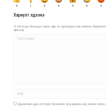
0
1
0
0
0
0
0
Хариулт үлдээнэ үү
Та сэтгэгдэл бичихдээ хууль зүйн, ёс суртахууны хэм хэмжээг баримталн
хүлээхгүй.
Comment
Name *
Дараагийн удаа сэтгэгдэл бичихийн тулд өөрийн нэр, имэйл хөтөч д