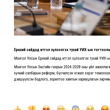
Ерөнхий сайдад итгэл хүлээлгэх тухай УИХ-ын тогтоолын
Монгол Улсын Ерөнхий сайдад итгэл хүлээлгэх тухай УИХ-ын
Монгол Улсын Засгийн газрын 2024-2028 оны үйл ажиллагааны 
хүчний салбарын реформ, бүсчилсэн хөгжил зэрэг томоохо
дэвшүүлсэн бодлого, зорилтоо хамтын хариуцлагын зарчим