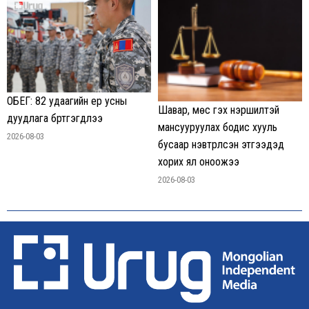
ОБЕГ: 82 удаагийн үер усны
Шавар, мөс гэх нэршилтэй
дуудлага бүртгэгдлээ
мансууруулах бодис хууль
2026-08-03
бусаар нэвтрүүлсэн этгээдэд
хорих ял оноожээ
2026-08-03