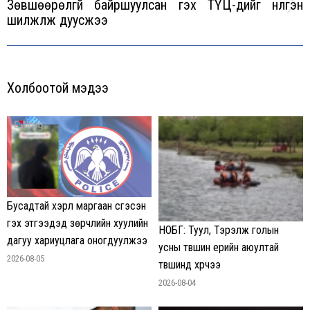
Зөвшөөрөлгүй байршуулсан гэх ТҮЦ-үүдийг нүүлгэн
Next
шилжүүлж дуусжээ
post:
Холбоотой мэдээ
Бусадтай хэрүүл маргаан үүсгэсэн
гэх этгээдэд зөрчлийн хуулийн
НОБГ: Туул, Тэрэлж голын
дагуу хариуцлага оногдуулжээ
усны түвшин үерийн аюултай
2026-08-05
түвшинд хүрчээ
2026-08-04