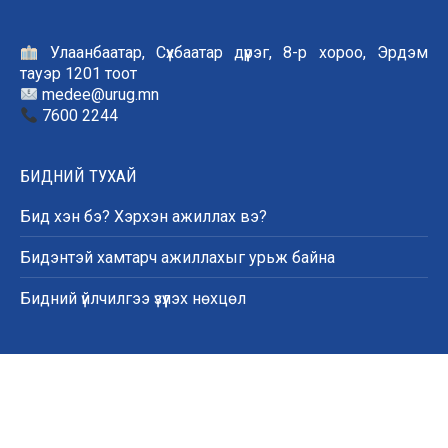
Улаанбаатар, Сүхбаатар дүүрэг, 8-р хороо, Эрдэм
тауэр 1201 тоот
medee@urug.mn
7600 2244
БИДНИЙ ТУХАЙ
Бид хэн бэ? Хэрхэн ажиллах вэ?
Бидэнтэй хамтарч ажиллахыг урьж байна
Бидний үйлчилгээ үзүүлэх нөхцөл