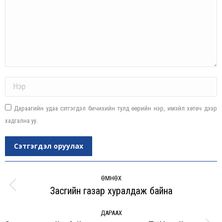
Name *
Дараагийн удаа сэтгэгдэл бичихийн тулд өөрийн нэр, имэйл хөтөч дээр
хадгална уу.
Сэтгэгдэл оруулах
Post
navigation
ӨМНӨХ
Засгийн газар хуралдаж байна
Previous
post:
ДАРААХ