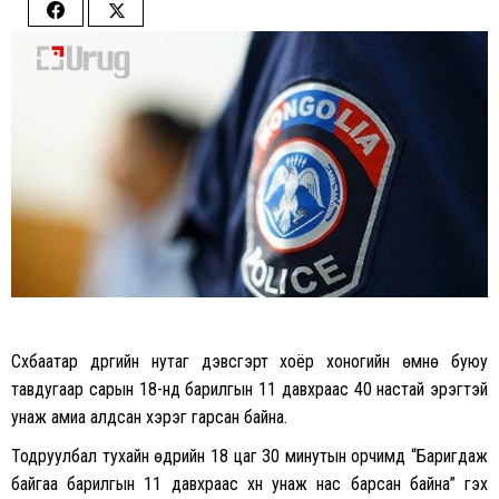
Share
Share
on
on
Facebook
Twitter
Сүхбаатар дүүргийн нутаг дэвсгэрт хоёр хоногийн өмнө буюу
тавдугаар сарын 18-нд барилгын 11 давхраас 40 настай эрэгтэй
унаж амиа алдсан хэрэг гарсан байна.
Тодруулбал тухайн өдрийн 18 цаг 30 минутын орчимд “Баригдаж
байгаа барилгын 11 давхраас хүн унаж нас барсан байна” гэх