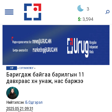
3
Sea
$:
3,594
НҮҮР
»
СЭРЭМЖЛҮҮЛЭГ
»
Баригдаж байгаа барилгын 11
давхраас хүн унаж, нас баржээ
Нийтэлсэн:
Б.Одгэрэл
2025.05.21 09:31