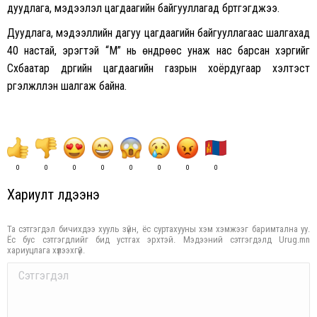
дуудлага, мэдээлэл цагдаагийн байгууллагад бүртгэгджээ.
Дуудлага, мэдээллийн дагуу цагдаагийн байгууллагаас шалгахад
40 настай, эрэгтэй “М” нь өндрөөс унаж нас барсан хэргийг
Сүхбаатар дүүргийн цагдаагийн газрын хоёрдугаар хэлтэст
үргэлжлүүлэн шалгаж байна.
0
0
0
0
0
0
0
0
Хариулт үлдээнэ үү
Та сэтгэгдэл бичихдээ хууль зүйн, ёс суртахууны хэм хэмжээг баримтална уу.
Ёс бус сэтгэгдлийг бид устгах эрхтэй. Мэдээний сэтгэгдэлд Urug.mn
хариуцлага хүлээхгүй.
Comment