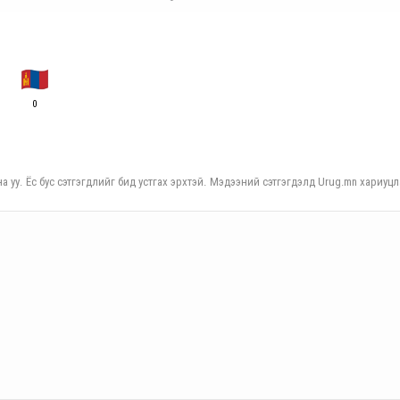
0
а уу. Ёс бус сэтгэгдлийг бид устгах эрхтэй. Мэдээний сэтгэгдэлд Urug.mn хариуцл