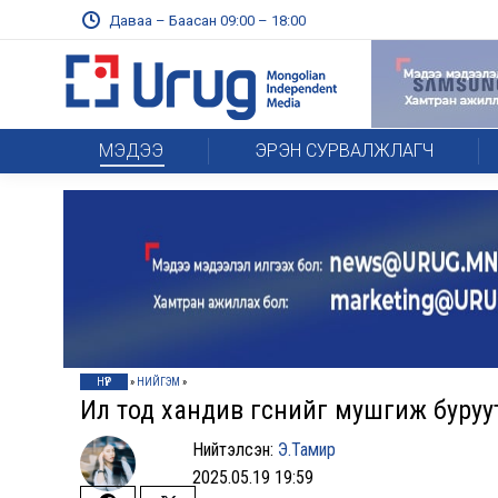
Даваа – Баасан 09:00 – 18:00
МЭДЭЭ
ЭРЭН СУРВАЛЖЛАГЧ
НҮҮР
»
НИЙГЭМ
»
Ил тод хандив өгснийг мушгиж буруу
Нийтэлсэн:
Э.Тамир
2025.05.19 19:59