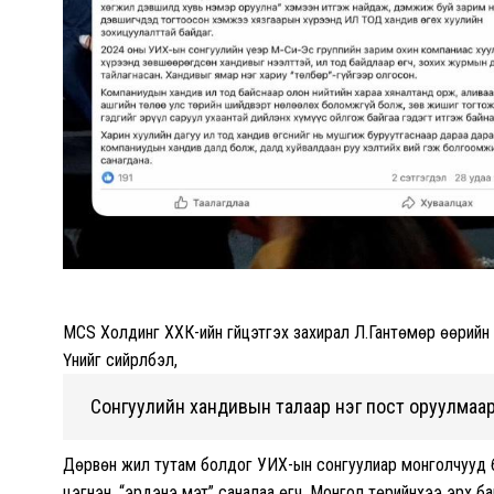
MCS Холдинг ХХК-ийн гүйцэтгэх захирал Л.Гантөмөр өөрийн 
Үүнийг сийрүүлбэл,
Сонгуулийн хандивын талаар нэг пост оруулмаар
Дөрвөн жил тутам болдог УИХ-ын сонгуулиар монголчууд 
цэгнэн, “эрдэнэ мэт” саналаа өгч, Монгол төрийнхээ эрх 