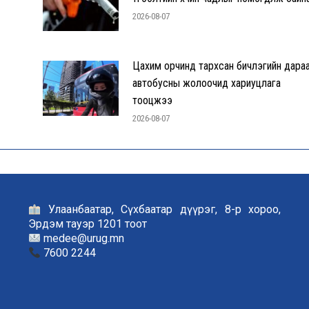
2026-08-07
Цахим орчинд тархсан бичлэгийн дара
автобусны жолоочид хариуцлага
тооцжээ
2026-08-07
Улаанбаатар, Сүхбаатар дүүрэг, 8-р хороо,
Эрдэм тауэр 1201 тоот
medee@urug.mn
7600 2244