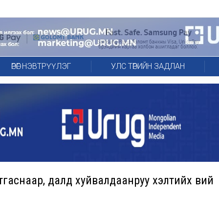
ӨРӨГ НЭВТРҮҮЛЭГ
УЛС ТӨРИЙН ЗАДЛАН
тгаснаар, далд хуйвалдаанруу хэлтийх вий