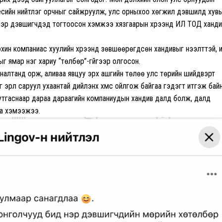
несийн нийтлэг орчныг сайжруулж, улс орныхоо хөгжил дэвшилд хувь
нэр дэвшигчдэд тогтоосон хэмжээ хязгаарын хүрээнд ИЛ ТОД ханди
охин компаниас хуулийн хүрээнд зөвшөөрөгдсөн хандивыг нээлттэй, 
г ямар нэг хариу “төлбөр”-гүйгээр олгосон.
яналтанд орж, аливаа явцуу эрх ашгийн төлөө улс төрийн шийдвэрт
рүүл саруул ухаантай дийлэнх хүмүүс ойлгож байгаа гэдэгт итгэж байн
уутгаснаар дараа дараагийн компаниудын хандив далд болж, далд
на хэмээжээ.