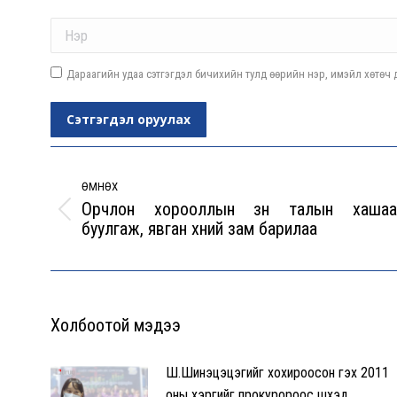
Name *
Дараагийн удаа сэтгэгдэл бичихийн тулд өөрийн нэр, имэйл хөтөч д
Сэтгэгдэл оруулах
Post
navigation
ӨМНӨХ
Орчлон хорооллын зүүн талын хашаа
Previous
буулгаж, явган хүний зам барилаа
post:
Холбоотой мэдээ
Ш.Шинэцэцэгийг хохироосон гэх 2011
оны хэргийг прокуророос шүүхэд