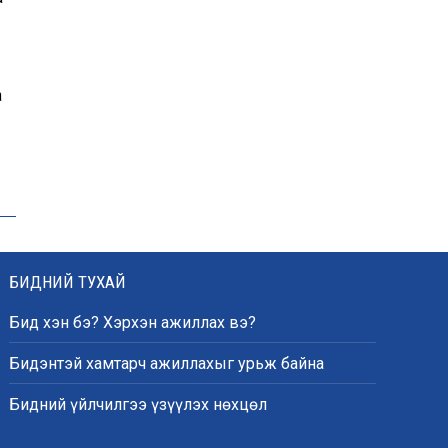
а
БИДНИЙ ТУХАЙ
Бид хэн бэ? Хэрхэн ажиллах вэ?
Бидэнтэй хамтарч ажиллахыг урьж байна
Бидний үйлчилгээ үзүүлэх нөхцөл