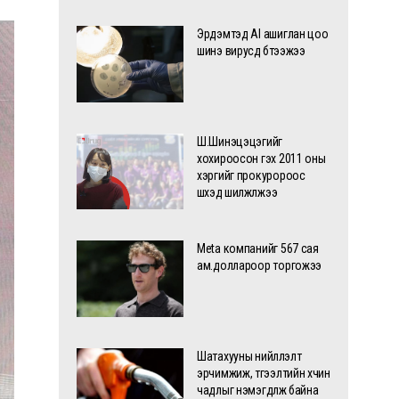
Эрдэмтэд AI ашиглан цоо
шинэ вирусүүд бүтээжээ
Ш.Шинэцэцэгийг
хохироосон гэх 2011 оны
хэргийг прокуророос
шүүхэд шилжүүлжээ
Meta компанийг 567 сая
ам.доллароор торгожээ
Шатахууны нийлүүлэлт
эрчимжиж, түгээлтийн хүчин
чадлыг нэмэгдүүлж байна