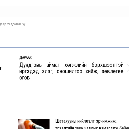
ээр хадгална уу.
ДАРААХ
Дундговь аймаг хөгжлийн бэрхшээлтэй
г
иргэдэд үзлэг, оношилгоо хийж, зөвлөгөө
Next
өгөв
post:
Шатахууны нийлүүлэлт эрчимжиж,
түгээлтийн хүчин чадлыг нэмэгдүүлж байн