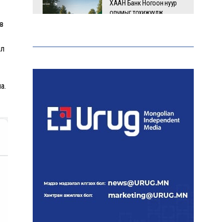
ХААН Банк Ногоон нуур
орчмыг тохижуулж,
цэцэрлэгт хүрээлэн
в
байгуулна
ил
Ховд аймагт сураггүй алга
болсон 10 настай охиныг
эрэн хайх ажиллагаа
а.
үргэлжилж байна
Гадаад худалдааны бараа
эргэлт 19.4 тэрбум
ам.долларт хүрч, экспорт
57.5 хувиар өсжээ
Ихэнх нутгаар халж, зарим
бүсэд аадар бороо орно