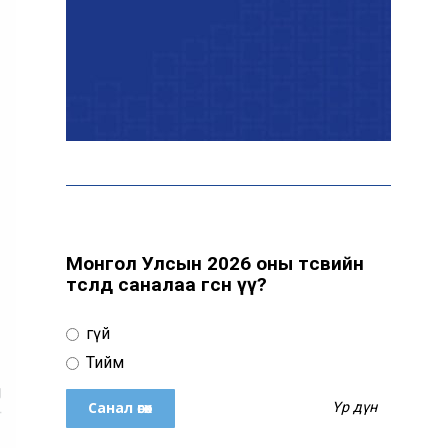
НАТО-гийн логистикийн
чухал төв Лейпцигийн
нисэх буудалд бөмбөгтэй
дрон илэрлээ
ААН-үүдийн заавал бүрдүүлдэг
103 бүртгэлийг хүчингүй
болголоо
Монгол Улсын 2026 оны төсвийн
төсөлд саналаа өгсөн үү?
З.Мэндсайхан: Нөөцийн
махыг цахим системээр
бүртгэж, ил тод болгоно
Үгүй
Тийм
Маргааш цахилгаан
Үр дүн
хязгаарлах хуваарь