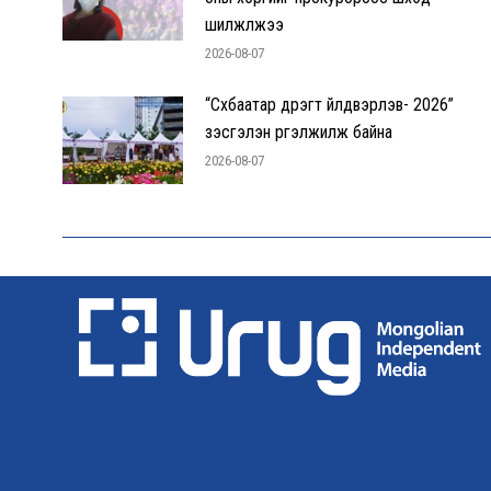
шилжүүлжээ
2026-08-07
“Сүхбаатар дүүрэгт үйлдвэрлэв- 2026”
үзэсгэлэн үргэлжилж байна
2026-08-07