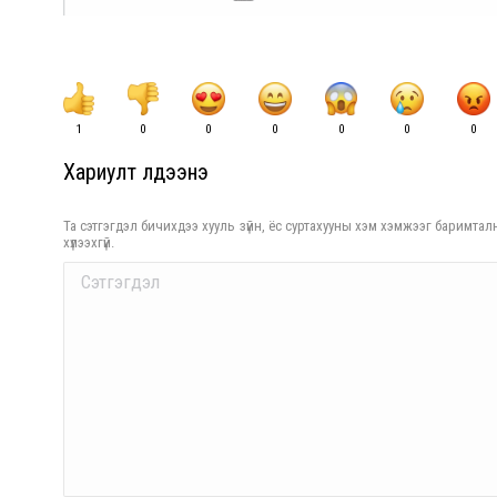
1
0
0
0
0
0
0
Хариулт үлдээнэ үү
Та сэтгэгдэл бичихдээ хууль зүйн, ёс суртахууны хэм хэмжээг баримталн
хүлээхгүй.
Comment