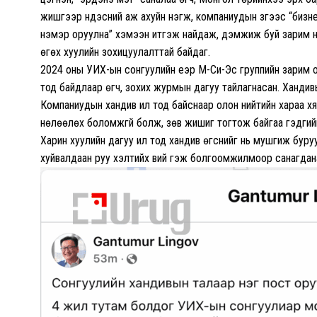
жишгээр үндэсний аж ахуйн нэгж, компаниудын зүгээс “биз
нэмэр оруулна” хэмээн итгэж найдаж, дэмжиж буй зарим 
өгөх хуулийн зохицуулалттай байдаг.
2024 оны УИХ-ын сонгуулийн үеэр М-Си-Эс группийн зарим 
тод байдлаар өгч, зохих журмын дагуу тайлагнасан. Хандивы
Компаниудын хандив ил тод байснаар олон нийтийн хараа х
нөлөөлөх боломжгүй болж, зөв жишиг тогтож байгаа гэдгийг э
Харин хуулийн дагуу ил тод хандив өгснийг нь мушгиж бур
хуйвалдаан руу хэлтийх вий гэж болгоомжилмоор санагда