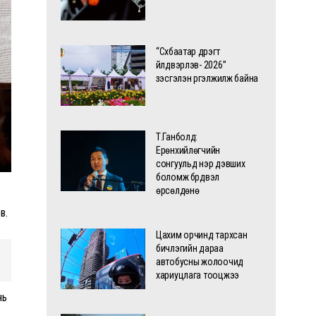
“Сүхбаатар дүүрэгт
үйлдвэрлэв- 2026”
үзэсгэлэн үргэлжилж байна
Т.Ганболд:
Ерөнхийлөгчийн
сонгуульд нэр дэвших
боломж бүрдвэл
өрсөлдөнө
в.
Цахим орчинд тархсан
бичлэгийн дараа
автобусны жолоочид
хариуцлага тооцжээ
нь