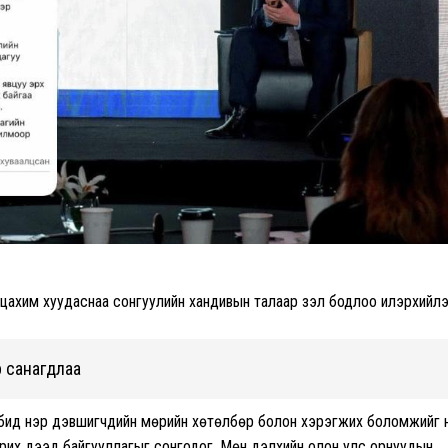
цахим хуудаснаа сонгуулийн хандивын талаар үзэл бодлоо илэрхийлэ
 санагдлаа
бид нэр дэвшигчдийн мөрийн хөтөлбөр болон хэрэгжих боломжийг 
барих дээд байгууллагыг сонгодог. Мөн дэлхийн олон улс орнуудын