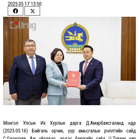
2025.05.17 13:50
Share
Share
on
on
Facebook
Twitter
Монгол Улсын Их Хурлын дарга Д.Амарбаясгаланд өнөөдөр
(2025.05.16) Байгаль орчин, уур амьсгалын өөрчлөлтийн сайд
С.Одонтуяа, Аж үйлдвэр, эрдэс баялгийн сайд Ц.Туваан нар