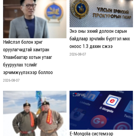
Энэ оны эхний долоон сарын
байдлаар зөрчлийн бүртгэл өмнөх
Нийслэл болон хөрөнгө
оноос 1.3 дахин өсжээ
оруулагчидтай хамтран
2026-08-07
Улаанбаатар хотын утааг
бууруулах төслийг
эрчимжүүлэхээр боллоо
2026-08-07
E-Mongolia системээр