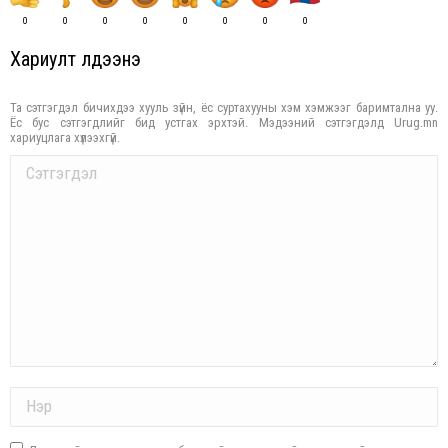
0
0
0
0
0
0
0
0
Хариулт үлдээнэ үү
Та сэтгэгдэл бичихдээ хууль зүйн, ёс суртахууны хэм хэмжээг баримтална уу.
Ёс бус сэтгэгдлийг бид устгах эрхтэй. Мэдээний сэтгэгдэлд Urug.mn
хариуцлага хүлээхгүй.
Comment
Name *