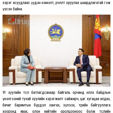
зэрэг асуудлаас үүдэн нэмэлт, өөрчлөлт оруулах шаардлагатай гэж
үзсэн байна.
Уг хуулийн төсөл батлагдсанаар байгаль орчинд нөлөөлөх байдлын
үнэлгээний тухай хуулийн хэрэгжилт сайжирч, цаг хугацаа алдах,
бичиг баримтын бүрдэл хангах, хүлээх, төрийн байгууллага
хооронд явах, олон нийтийн оролцооноос болж төслийн