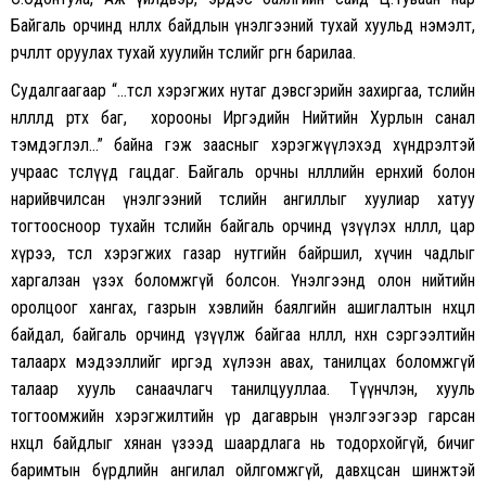
Байгаль орчинд нөлөөлөх байдлын үнэлгээний тухай хуульд нэмэлт,
өөрчлөлт оруулах тухай хуулийн төслийг өргөн барилаа.
Судалгаагаар “…төсөл хэрэгжих нутаг дэвсгэрийн захиргаа, төслийн
нөлөөлөлд өртөх баг, хорооны Иргэдийн Нийтийн Хурлын санал
тэмдэглэл…” байна гэж заасныг хэрэгжүүлэхэд хүндрэлтэй
учраас төслүүд гацдаг. Байгаль орчны нөлөөллийн ерөнхий болон
нарийвчилсан үнэлгээний төслийн ангиллыг хуулиар хатуу
тогтоосноор тухайн төслийн байгаль орчинд үзүүлэх нөлөөлөл, цар
хүрээ, төсөл хэрэгжих газар нутгийн байршил, хүчин чадлыг
харгалзан үзэх боломжгүй болсон. Үнэлгээнд олон нийтийн
оролцоог хангах, газрын хэвлийн баялгийн ашиглалтын нөхцөл
байдал, байгаль орчинд үзүүлж байгаа нөлөөлөл, нөхөн сэргээлтийн
талаарх мэдээллийг иргэд хүлээн авах, танилцах боломжгүй
талаар хууль санаачлагч танилцууллаа. Түүнчлэн, хууль
тогтоомжийн хэрэгжилтийн үр дагаврын үнэлгээгээр гарсан
нөхцөл байдлыг хянан үзээд шаардлага нь тодорхойгүй, бичиг
баримтын бүрдлийн ангилал ойлгомжгүй, давхцсан шинжтэй