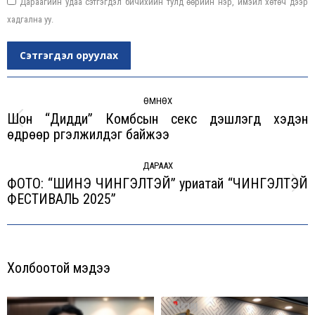
Дараагийн удаа сэтгэгдэл бичихийн тулд өөрийн нэр, имэйл хөтөч дээр
хадгална уу.
Сэтгэгдэл оруулах
Post
navigation
ӨМНӨХ
Шон “Дидди” Комбсын секс үдэшлэгүүд хэдэн
Previous
өдрөөр үргэлжилдэг байжээ
post:
ДАРААХ
ФОТО: “ШИНЭ ЧИНГЭЛТЭЙ” уриатай “ЧИНГЭЛТЭЙ
Next
ФЕСТИВАЛЬ 2025”
post:
Холбоотой мэдээ