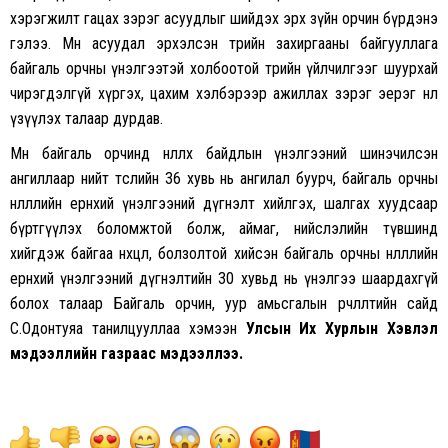
хэрэгжилт гацах зэрэг асуудлыг шийдэх эрх зүйн орчин бүрдэнэ
гэлээ. Мөн асуудал эрхэлсэн төрийн захиргааны байгууллага
байгаль орчны үнэлгээтэй холбоотой төрийн үйлчилгээг шуурхай
чирэгдэлгүй хүргэх, цахим хэлбэрээр ажиллах зэрэг эерэг нөлөө
үзүүлэх талаар дурдав.
Мөн байгаль орчинд нөлөөлөх байдлын үнэлгээний шинэчилсэн
ангиллаар нийт төслийн 36 хувь нь ангилал буурч, байгаль орчны
нөлөөллийн ерөнхий үнэлгээний дүгнэлт хийлгэх, шалгах хуудсаар
бүртгүүлэх боломжтой болж, аймаг, нийслэлийн түвшинд
хийгдэж байгаа нөхцөл, болзолтой хийсэн байгаль орчны нөлөөллийн
ерөнхий үнэлгээний дүгнэлтийн 30 хувьд нь үнэлгээ шаардахгүй
болох талаар Байгаль орчин, уур амьсгалын өөрчлөлтийн сайд
С.Одонтуяа танилцууллаа хэмээн
Улсын Их Хурлын Хэвлэл
мэдээллийн газраас мэдээллээ.