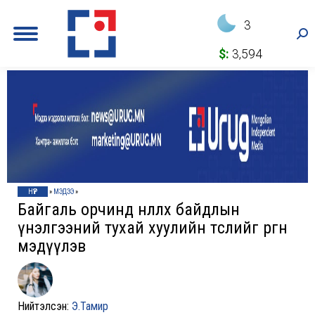
3
Sea
$:
3,594
НҮҮР
»
МЭДЭЭ
»
Байгаль орчинд нөлөөлөх байдлын
үнэлгээний тухай хуулийн төслийг өргөн
мэдүүлэв
Нийтэлсэн:
Э.Тамир