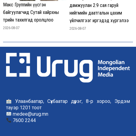
Макс Группийн үүсгэн
дамжуулан 2.9 сая гаруй
байгуулагчид Сутай хайрхны
нийгмийн даатгалын цахим
төрийн тахилгад оролцлоо
үйлчилгээг иргэдэд хүргэлээ
2026-08-07
2026-08-07
Улаанбаатар, Сүхбаатар дүүрэг, 8-р хороо, Эрдэм
тауэр 1201 тоот
medee@urug.mn
7600 2244