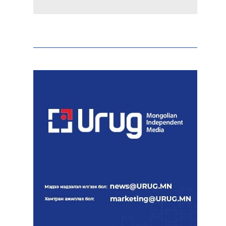
Эрдэмтэд AI ашиглан цоо
шинэ вирусүүд бүтээжээ
Ш.Шинэцэцэгийг
хохироосон гэх 2011 оны
хэргийг прокуророос
шүүхэд шилжүүлжээ
Meta компанийг 567 сая
ам.доллароор торгожээ
Шатахууны нийлүүлэлт
эрчимжиж, түгээлтийн
хүчин чадлыг нэмэгдүүлж