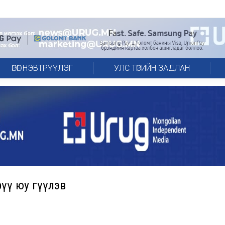
ӨРӨГ НЭВТРҮҮЛЭГ
УЛС ТӨРИЙН ЗАДЛАН
үү юу өгүүлэв