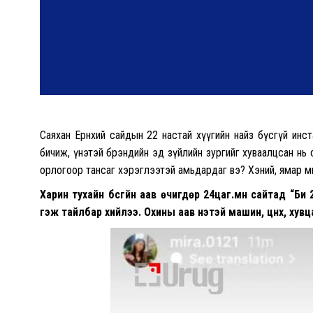
Саяхан Ерөнхий сайдын 22 настай хүүгийн найз бүсгүй инст
бичиж, үнэтэй брэндийн эд зүйлийн зургийг хуваалцсан нь 
орлогоор тансаг хэрэглээтэй амьдардаг вэ? Хэний, ямар мөнгөө
Харин тухайн бүсгүйн аав өчигдөр 24цаг.мн сайтад “Би 
гэж тайлбар хийлээ. Охины аав үнэтэй машин, цүнх, хув