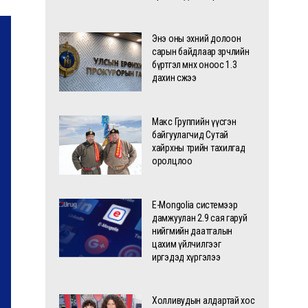
Энэ оны эхний долоон
сарын байдлаар зөрчлийн
бүртгэл өмнөх оноос 1.3
дахин өсжээ
Макс Группийн үүсгэн
байгуулагчид Сутай
хайрхны төрийн тахилгад
оролцлоо
E-Mongolia системээр
дамжуулан 2.9 сая гаруй
нийгмийн даатгалын
цахим үйлчилгээг
иргэдэд хүргэлээ
Холливудын алдартай хос