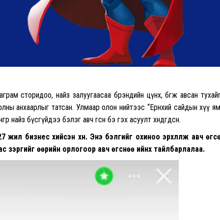
аграм сторидоо, найз залуугаасаа брэндийн цүнх, бөгж авсан тухай
олны анхаарлыг татсан. Улмаар олон нийтээс “Ерөнхий сайдын хүү я
р найз бүсгүйдээ бэлэг авч өгсөн бэ гэх асуулт хөндөгдсөн.
27 жил бизнес хийсэн хүн. Энэ бэлгийг охиноо эрхлүүлж авч өгс
цас зэргийг өөрийн орлогоор авч өгснөө ийнхүү тайлбарлалаа.