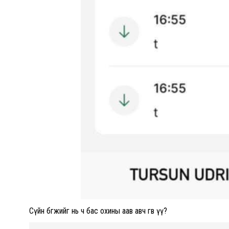
Сүйн бөгжийг нь ч бас охины аав авч өгөв үү?