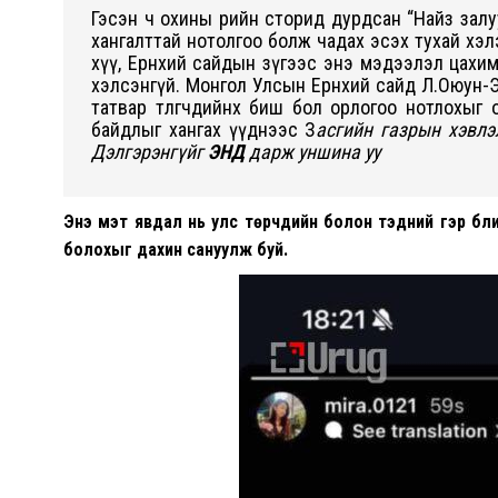
Гэсэн ч охины өөрийн сторид дурдсан “Найз зал
хангалттай нотолгоо болж чадах эсэх тухай хэлэ
хүү, Ерөнхий сайдын зүгээс энэ мэдээлэл цахим ор
хэлсэнгүй. Монгол Улсын Ерөнхий сайд Л.Оюун-Э
татвар төлөгчдийнх биш бол орлогоо нотлохыг
байдлыг хангах үүднээс З
асгийн газрын хэвлэ
Дэлгэрэнгүйг
ЭНД
дарж уншина уу
Энэ мэт явдал нь улс төрчдийн болон тэдний гэр бүл
болохыг дахин сануулж буй.