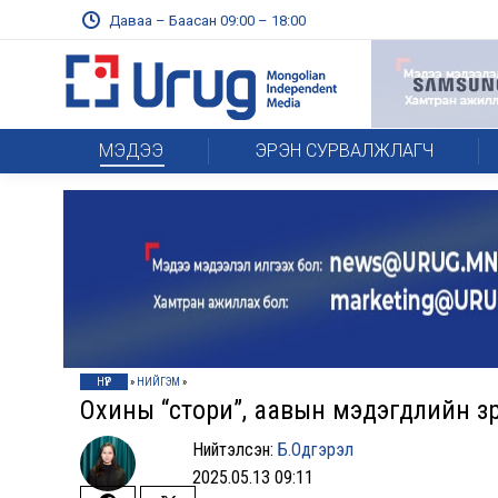
Даваа – Баасан 09:00 – 18:00
МЭДЭЭ
ЭРЭН СУРВАЛЖЛАГЧ
НҮҮР
»
НИЙГЭМ
»
Охины “стори”, аавын мэдэгдлийн зөр
Нийтэлсэн:
Б.Одгэрэл
2025.05.13 09:11