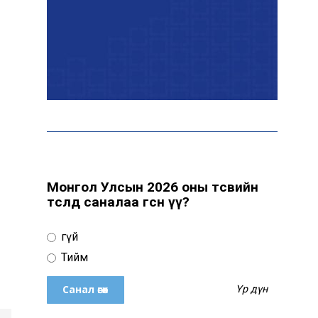
байна
“Сүхбаатар дүүрэгт
үйлдвэрлэв- 2026”
үзэсгэлэн үргэлжилж
байна
Т.Ганболд: Ерөнхийлөгчийн
сонгуульд нэр дэвших
боломж бүрдвэл өрсөлдөнө
Монгол Улсын 2026 оны төсвийн
төсөлд саналаа өгсөн үү?
Цахим орчинд тархсан
Үгүй
бичлэгийн дараа
автобусны жолоочид
Тийм
хариуцлага тооцжээ
Үр дүн
ХААН Банк Ногоон нуур