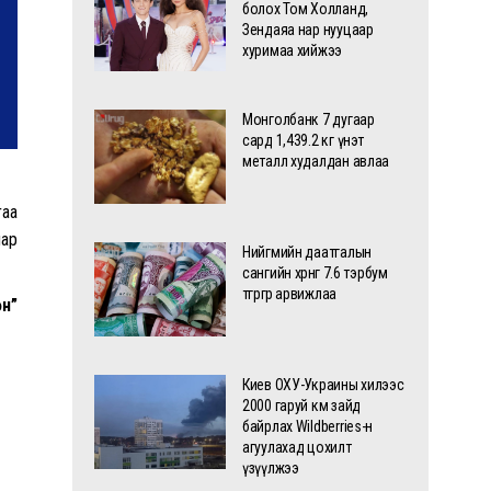
болох Том Холланд,
Зендаяа нар нууцаар
хуримаа хийжээ
Монголбанк 7 дугаар
сард 1,439.2 кг үнэт
металл худалдан авлаа
гаа
мар
Нийгмийн даатгалын
сангийн хөрөнгө 7.6 тэрбум
төгрөгөөр арвижлаа
өн”
Киев ОХУ-Украины хилээс
2000 гаруй км зайд
байрлах Wildberries-н
агуулахад цохилт
үзүүлжээ