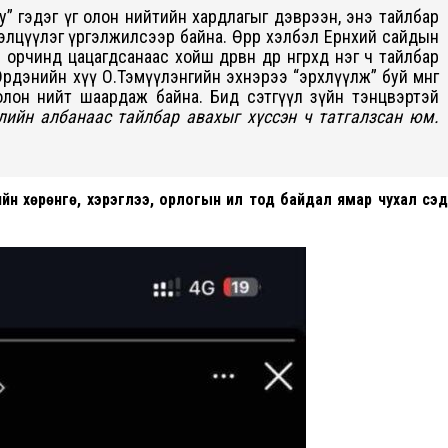
уу” гэдэг үг олон нийтийн хардлагыг дэврээн, энэ тайлбар
лцүүлэг үргэлжилсээр байна. Өөрөөр хэлбэл Ерөнхий сайдын
чинд цацагдсанаас хойш дөрвөн өдөр өнгөрөхөд нэг ч тайлбар
рдэнийн хүү О.Тэмүүлэнгийн эхнэрээ “эрхлүүлж” буй мөнгө
 олон нийт шаардаж байна. Бид сэтгүүл зүйн тэнцвэртэй
лийн албанаас тайлбар авахыг хүссэн ч татгалзсан юм.
ийн хөрөнгө, хэрэглээ, орлогын ил тод байдал ямар чухал сэ