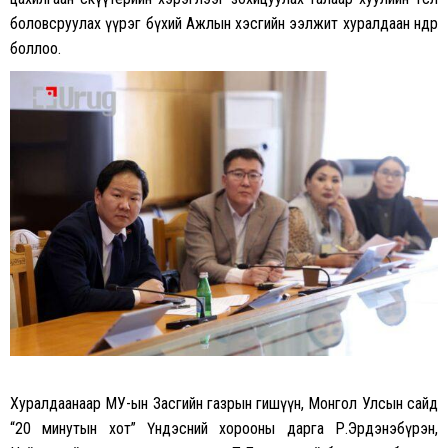
боловсруулах үүрэг бүхий Ажлын хэсгийн ээлжит хуралдаан өнөөдөр
боллоо.
Хуралдаанаар МУ-ын Засгийн газрын гишүүн, Монгол Улсын сайд
“20 минутын хот” Үндэсний хорооны дарга Р.Эрдэнэбүрэн,