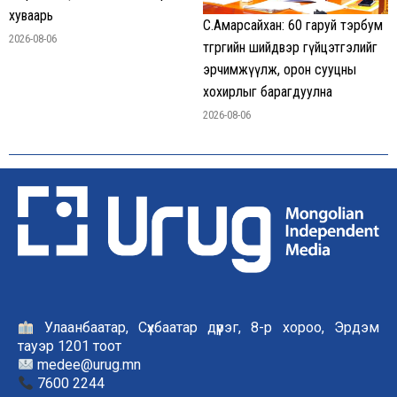
хуваарь
С.Амарсайхан: 60 гаруй тэрбум
2026-08-06
төгрөгийн шийдвэр гүйцэтгэлийг
эрчимжүүлж, орон сууцны
хохирлыг барагдуулна
2026-08-06
Улаанбаатар, Сүхбаатар дүүрэг, 8-р хороо, Эрдэм
тауэр 1201 тоот
medee@urug.mn
7600 2244