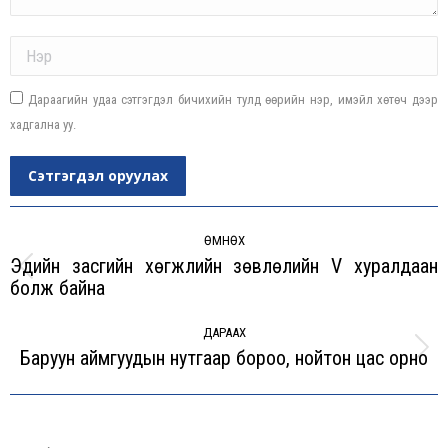
Name *
Дараагийн удаа сэтгэгдэл бичихийн тулд өөрийн нэр, имэйл хөтөч дээр
хадгална уу.
Сэтгэгдэл оруулах
Post
navigation
ӨМНӨХ
Эдийн засгийн хөгжлийн зөвлөлийн V хуралдаан
Previous
болж байна
post:
ДАРААХ
Баруун аймгуудын нутгаар бороо, нойтон цас орно
Next
post: