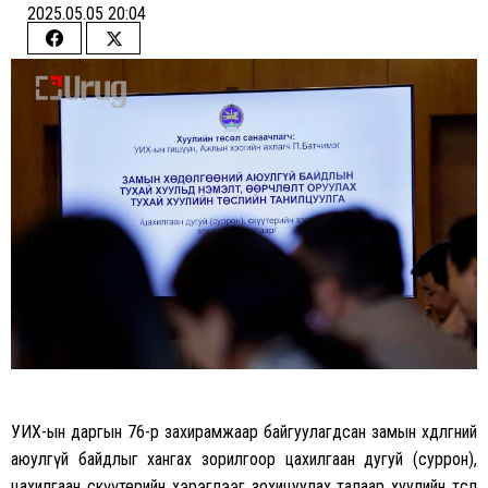
2025.05.05 20:04
Share
Share
on
on
Facebook
Twitter
УИХ-ын даргын 76-р захирамжаар байгуулагдсан замын хөдөлгөөний
аюулгүй байдлыг хангах зорилгоор цахилгаан дугуй (суррон),
цахилгаан скүүтерийн хэрэглээг зохицуулах талаар хуулийн төсөл