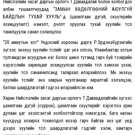
Нийслэлийн засаг даргын орлогч Т.Даваадалай болон холбогдох
албан тушаалтнуудад “ЗАМЫН ХӨДӨЛГӨӨНИЙ АЮУЛГҮЙ
БАЙДЛЫН ТУХАЙ ХУУЛЬ”-д (цахилгаан дугуй, скүүтерийн
зохицуулалт) нэмэлт, өөрчлөлт оруулах тухай хуулийн төслөө
танилцуулж санал солилцлоо.
“20 минутын хот” Үндэсний хорооны дарга Р.Эрдэнэбүрэнгийн
зүгээс энэхүү хуулийн төслийг цаг үеэ олсон, Улаанбаатар хотын
тулгамдсан асуудлын нэг болох шинэ тутамд гарч буй тээврийн
хэрэгслийн харилцааг зохицуулсан хуулийн төсөл хэмээн үзэж,
хуулийн төсөл санаачилсанд талархал илэрхийллээ. Мөн энэхүү
хуулийн төслийг энэ хаврын чуулганаар яаралтай хэлэлцэж,
батлах шаардлагатай гэдгээ илэрхийлсэн юм.
Харин Нийслэлийн засаг даргын орлогч Т.Даваадалайгийн зүгээс
цахилгаан дугуй (суррон), цахилгаан скүүтерийг хэрэглээ урин
дулаан цаг эхэлсэнтэй холбоотойгоор нэмэгдэж, бага насны
хүүхдүүд хохирох тохиолдол ихээр гарч байгаа энэ цаг үед
дээрх хуулийн төсөл шаардлагатай гэдгийг хэлж, хамтарч