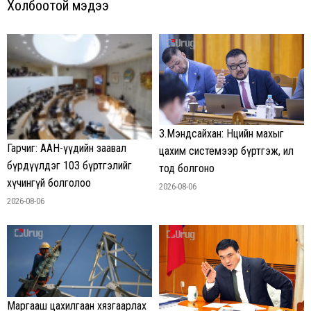
Холбоотой мэдээ
З.Мэндсайхан: Нөөцийн махыг
Гарчиг: ААН-үүдийн заавал
цахим системээр бүртгэж, ил
бүрдүүлдэг 103 бүртгэлийг
тод болгоно
хүчингүй болголоо
2026-08-06
2026-08-06
Маргааш цахилгаан хязгаарлах