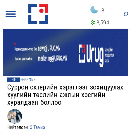
3
Sea
$:
3,594
НҮҮР
»
НИЙГЭМ
»
Суррон скүүтерийн хэрэглээг зохицуулах
хуулийн төслийн ажлын хэсгийн
хуралдаан боллоо
Нийтэлсэн:
Э.Тамир