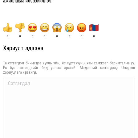
ажиллахаа илэрхийллээ.
0
0
0
0
0
0
0
0
Хариулт үлдээнэ үү
Та сэтгэгдэл бичихдээ хууль зүйн, ёс суртахууны хэм хэмжээг баримтална уу.
Ёс бус сэтгэгдлийг бид устгах эрхтэй. Мэдээний сэтгэгдэлд Urug.mn
хариуцлага хүлээхгүй.
Comment