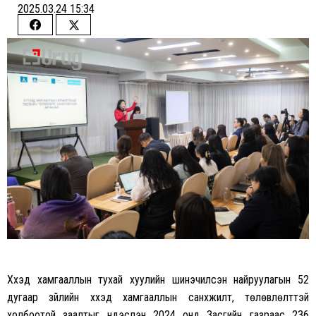
2025.03.24 15:34
Share
Share
on
on
Facebook
Twitter
Хүүхэд хамгааллын тухай хуулийн шинэчилсэн найруулагын 52
дугаар зүйлийн хүүхэд хамгааллын санхүүжилт, төлөвлөлттэй
холбоотой заалтыг үндэслэн 2024 онд Засгийн газраас 236