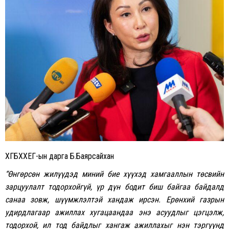
ХГБХХЕГ-ын дарга Б.Баярсайхан
“Өнгөрсөн жилүүдэд миний бие хүүхэд хамгааллын төсвийн
зарцуулалт тодорхойгүй, үр дүн бодит биш байгаа байдалд
санаа зовж, шүүмжлэлтэй хандаж ирсэн. Ерөнхий газрын
удирдлагаар ажиллах хугацаандаа энэ асуудлыг цэгцэлж,
тодорхой, ил тод байдлыг хангаж ажиллахыг нэн тэргүүнд