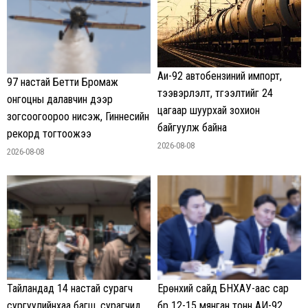
Аи-92 автобензиний импорт,
97 настай Бетти Бромаж
тээвэрлэлт, түгээлтийг 24
онгоцны далавчин дээр
цагаар шуурхай зохион
зогсоогоороо нисэж, Гиннесийн
байгуулж байна
рекорд тогтоожээ
2026-08-08
2026-08-08
Тайландад 14 настай сурагч
Ерөнхий сайд БНХАУ-аас сар
сургуулийнхаа багш, сурагчид
бүр 12-15 мянган тонн АИ-92