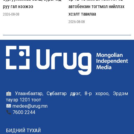
руу гал нээжээ
автобензин тогтмол нийлүүлэх
хүсэлт тавилаа
2026-08-08
2026-08-08
Улаанбаатар, Сүхбаатар дүүрэг, 8-р хороо, Эрдэм
тауэр 1201 тоот
medee@urug.mn
7600 2244
БИДНИЙ ТУХАЙ