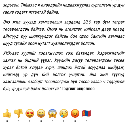
зорьсон. Тиймээс ч өнөөдрийн чадавхжуулах сургалтын үр дүн
гарна гэдэгт итгэлтэй байна.
Энэ жил хүүхэд хамгааллын зардалд 20,6 тэр бум төгрөг
төсөвлөгдсөн байгаа. Өмнө нь агентлаг, нийслэл дээр ирээд
аймгууд руу шилжүүлдэг байсан бол одоо Сангийн яамнаас
шууд тухайн орон нутагт хувиарлагддаг болсон.
УИХ-аас хуулийг хэрэгжүүлэх гэж баталдаг. Хэрэгжилтийг
хангах нь бидний үүрэг. Хуулийн дагуу төлөвлөгдсөн төсөв
хүрэх ёстой хүндээ хүрч, шийдэх ёстой асуудлаа шийдэж,
нийгэмд үр дүн бий болгох учиртай. Энэ жил хүүхэд
хамгааллын салбарт төсөвлөгдөж буй төсөв хэзээ ч тодорхой
бус, үр дүнгүй байж болохгүй.”
гэдгийг онцоллоо.
0
0
0
0
0
0
0
0