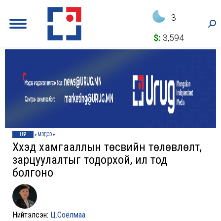
3
Sea
$:
3,594
НҮҮР
»
МЭДЭЭ
»
Хүүхэд хамгааллын төсвийн төлөвлөлт,
зарцуулалтыг тодорхой, ил тод
болгоно
Нийтэлсэн:
Ц.Соёлмаа