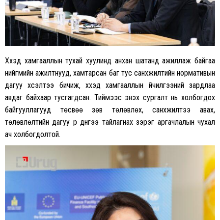
Хүүхэд хамгааллын тухай хуулинд анхан шатанд ажиллаж байгаа
нийгмийн ажилтнууд, хамтарсан баг тус санхүүжилтийн нормативын
дагуу хүсэлтээ бичиж, хүүхэд хамгааллын үйчилгээний зардлаа
авдаг байхаар тусгагдсан. Тиймээс энэхүү сургалт нь холбогдох
байгууллагууд төсвөө зөв төлөвлөх, санхүүжилтээ авах,
төлөвлөлтийн дагуу үр дүнгээ тайлагнах зэрэг аргачлалын чухал
ач холбогдолтой.