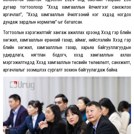
дугаар тогтоолоор “Хүүхэд хамгааллын үйлчилгээг санхүүжүүлэх
аргачлал”, “Хүүхэд хамгааллын үйчилгээний нэг хүүхдэд ногдох
дундаж зардлын норматив”-ыг баталсан.
Тогтоолын хэрэгжилтийг хангаж ажиллах хүрээнд Хүүхэд гэр бүлийн
хөгжил, хамгааллын ерөнхий газар, аймаг, нийслэлийн Хүүхэд гэр
бүлийн хөгжил, хамгаалллын газар, харьяа байгууллагуудын
удирдлага, нягтлан бодогч, хүүхэд хамгааллын ахлах
мэргэжилтнүүдэд Хүүхэд хамгааллын төсвийн төлөвлөлт, санхүүжилт,
аргачлалыг эзэмшүүлэх сургалт зохион байгуулагдаж байна.