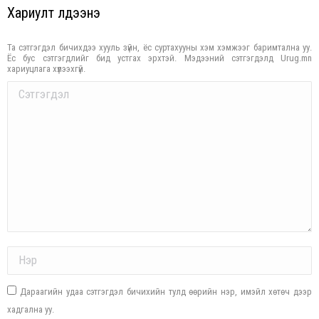
Хариулт үлдээнэ үү
Та сэтгэгдэл бичихдээ хууль зүйн, ёс суртахууны хэм хэмжээг баримтална уу.
Ёс бус сэтгэгдлийг бид устгах эрхтэй. Мэдээний сэтгэгдэлд Urug.mn
хариуцлага хүлээхгүй.
Comment
Name *
Дараагийн удаа сэтгэгдэл бичихийн тулд өөрийн нэр, имэйл хөтөч дээр
хадгална уу.