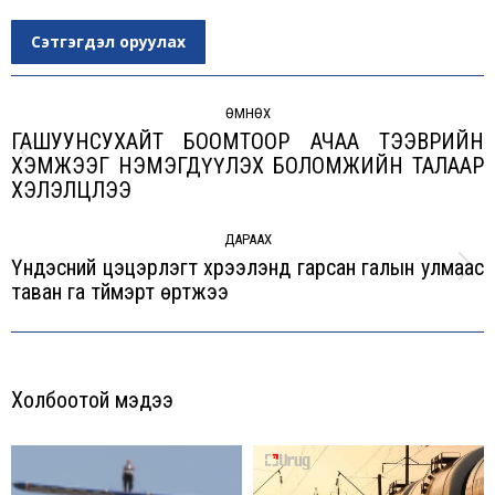
Сэтгэгдэл оруулах
Post
navigation
ӨМНӨХ
ГАШУУНСУХАЙТ БООМТООР АЧАА ТЭЭВРИЙН
ХЭМЖЭЭГ НЭМЭГДҮҮЛЭХ БОЛОМЖИЙН ТАЛААР
Previous
ХЭЛЭЛЦЛЭЭ
post:
ДАРААХ
Үндэсний цэцэрлэгт хүрээлэнд гарсан галын улмаас
Next
таван га түймэрт өртжээ
post:
Холбоотой мэдээ