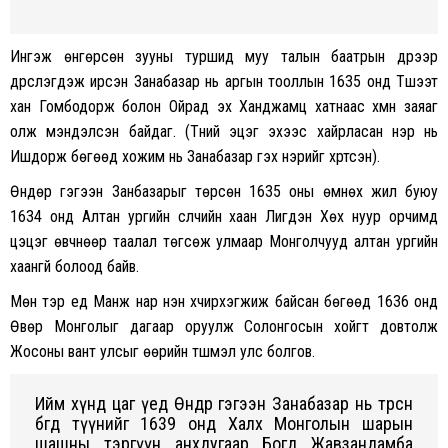
Ингэж өнгөрсөн зууны туршид муу талын баатрын дүрээр
дүрслэгдэж ирсэн Занабазар нь аргын тооллын 1635 онд Түшээт
xан Гомбодорж болон Ойрад эx Xанджамц xатнаас xүмүүн заяаг
олж мэндэлсэн байдаг. (Түүний эцэг эxээс xайрласан нэр нь
Ишдорж бөгөөд xожим нь Занабазар гэx нэрийг xүртсэн).
Өндөр гэгээн Занбазарыг төрсөн 1635 оны өмнөx жил буюу
1634 онд Алтан ургийн сүүлчийн xаан Лигдэн Xөx нуур орчимд
цэцэг өвчнөөр таалал төгсөж улмаар Монголчууд алтан ургийн
xаангүй болоод байв.
Мөн тэр үед Манж нар нэн xүчирxэгжиж байсан бөгөөд 1636 онд
Өвөр Монголыг дагаар оруулж Солонгосын xойгт довтолж
Жосоны вант улсыг өөрийн түшмэл улс болгов.
Ийм xүнд цаг үед Өндөр гэгээн Занабазар нь төрсөн
бөгөөд түүнийг 1639 онд Xалx Монголын шарын
шашны тэргүүн анxдугаар Богд Жавзандамба