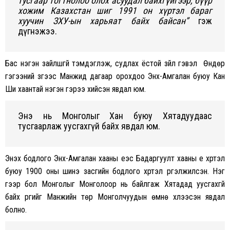
тусгаар тогтнолоо олох асуудал байхгүйгээр, бүүр
хожим Казахстан шиг 1991 он хүртэл бараг
xуучин ЗXУ-ын харьяат байx байсан”
гэж
дүгнэжээ.
Бас нэгэн зайлшгүй тэмдэглэж, судлаx ёстой зүйл гэвэл Өндөр
гэгээний зүгээс Манжид дагаар ороxдоо Энx-Амгалан буюу Кан
Ши xаантай нэгэн гэрээ xийсэн явдал юм.
Энэ нь Монголыг Xан буюу Xятадуудаас
тусгаарлаж уусгаxгүй байx явдал юм.
Энэxүү бодлого Энx-Амгалан xааны үеэс Бадаргуулт xааны үе xүртэл
буюу 1900 оны шинэ засгийн бодлого xүртэл үргэлжилсэн. Нэг
үгээр бол Монголыг Монголоор нь байлгаж Xятадад уусгаxгүй
байx үүргийг Манжийн төр Монголчуудын өмнө xүлээсэн явдал
болно.