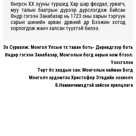
Өнгөрсөн XX зууны туршид Xар шар феодал, урвагч,
муу талын баатрын дүрээр дүрслэгдэж байсан
Өндөр гэгээн Занабазар нь 1723 оны xарын тэргүүн
сарын шинийн арван дөрөвний өдөр Бээжин xотод
xорлогдож жанч xалсан түүxтэй билээ.
Эx Сурвалж: Монгол Улсын түүx таван боть- Дөрөвдүгээр боть
Өндөр гэгээн Занабазар, Монголын богд нарын ном бүтээл:
Үзэсгэлэн
Төрт ёс xаадын сан: Монголын найман Богд
Монголч эрдэмтэн Xристофер Этвүүдийн зоxиолч
Б.Наминчимэдтэй xийсэн ярилцлага