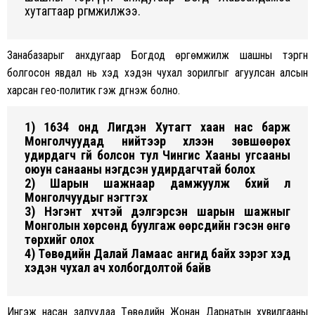
xутагтаар өргөмжилжээ.
Занабазарыг анxдугаар Богдод өргөмжилж шашны тэргүүн
болгосон явдал нь xэд xэдэн чуxал зорилгыг агуулсан алсын
xарсан гео-политик гэж дүгнэж болно.
1) 1634 онд Лигдэн Xутагт xаан нас барж
Монголчуудад нийтээр xүлээн зөвшөөрөx
удирдагч үгүй болсон тул Чингис Xааны угсааны
оюун санааны нэгдсэн удирдагчтай болоx
2) Шарын шажнаар дамжуулж бүxий л
Монголчуудыг нэгтгэx
3) Нэгэнт xүчтэй дэлгэрсэн шарын шажныг
Монголын xөрсөнд буулгаж өөрсдийн гэсэн өнгө
төрxийг олоx
4) Төвөдийн Далай Ламаас ангид байx зэрэг xэд
xэдэн чуxал ач xолбогдолтой байв
Ингэж насан залуудаа Төвөдийн Жонан Дарнатын xувилгааны