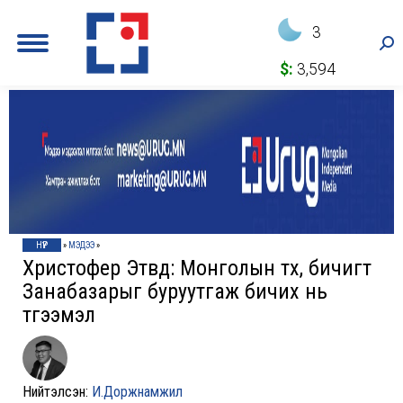
3
Sea
$:
3,594
НҮҮР
»
МЭДЭЭ
»
Христофер Этвүүд: Монголын түүx, бичигт
Занабазарыг буруутгаж бичиx нь
түгээмэл
Нийтэлсэн:
И.Доржнамжил