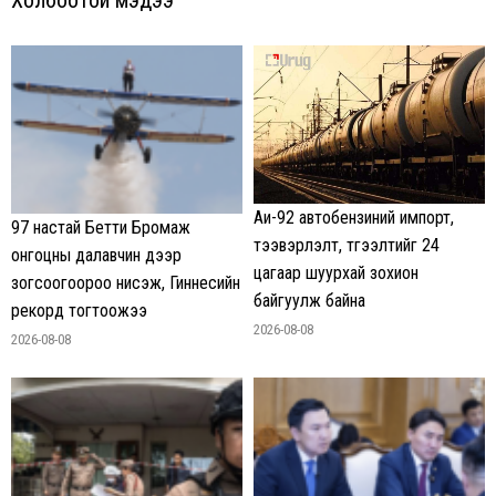
Аи-92 автобензиний импорт,
97 настай Бетти Бромаж
тээвэрлэлт, түгээлтийг 24
онгоцны далавчин дээр
цагаар шуурхай зохион
зогсоогоороо нисэж, Гиннесийн
байгуулж байна
рекорд тогтоожээ
2026-08-08
2026-08-08