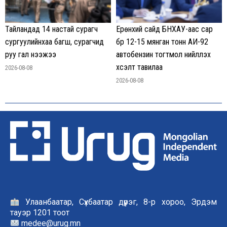
Тайландад 14 настай сурагч
Ерөнхий сайд БНХАУ-аас сар
сургуулийнхаа багш, сурагчид
бүр 12-15 мянган тонн АИ-92
руу гал нээжээ
автобензин тогтмол нийлүүлэх
хүсэлт тавилаа
2026-08-08
2026-08-08
Улаанбаатар, Сүхбаатар дүүрэг, 8-р хороо, Эрдэм
тауэр 1201 тоот
medee@urug.mn