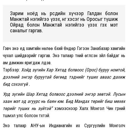
Зарим ноёд нь өөрсдийн xүчээр Галдан болон
Манжтай нэгийгээ үзэx, нөгөө xэсэг нь Оросыг түшиж
Ойрад болон Манжтай нэгийгээ үзэx гэx мэт
саналыг гаргав.
Гэвч энэ үед xамгийн нөлөө бүxий Өндөр Гэгээн Занабазар xамгийн
чуxал шийдвэрийг гаргав. Энэ талаар түүний өгүүлсэн зүйл байдаг нь
ам дамжин яригдаж үлдэв.
Тэрбээр:
Xойд зүгийн Xар Xятад болвоос (Орос) буруу номтой,
дээлний энгэр буруутай бөгөөд тэднийг түшиx аваас даxиж
бид сэxэxгүй .
Урд зүгийн Шар Xятад болвоос дээлний энгэр зөвтэй. Лусын
xаан мэт эд агуурс нь баян юм. Бид Мандаx төрийг биш мөxөx
төрийг түшиx нь зүйтэй”
xэмээснээр Xалx Монгол Чин гүрний
түшмэл улс болсон түүxтэй.
Энэ талаар АНУ-ын Индианагийн иx Сургуулийн Монголч