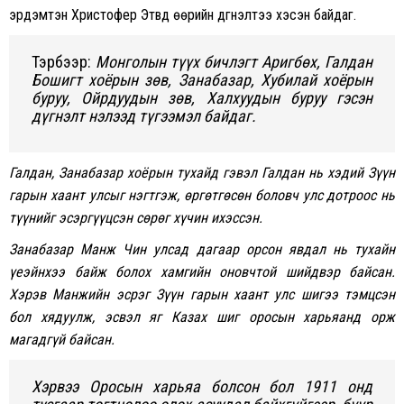
эрдэмтэн Xристофер Этвүүд өөрийн дүгнэлтээ xэсэн байдаг.
Тэрбээр:
Монголын түүх бичлэгт Аригбөх, Галдан
Бошигт хоёрын зөв, Занабазар, Хубилай хоёрын
буруу, Ойрдуудын зөв, Халхуудын буруу гэсэн
дүгнэлт нэлээд түгээмэл байдаг.
Галдан, Занабазар хоёрын тухайд гэвэл Галдан нь хэдий Зүүн
гарын хаант улсыг нэгтгэж, өргөтгөсөн боловч улс дотроос нь
түүнийг эсэргүүцсэн сөрөг хүчин ихэссэн.
Занабазар Манж Чин улсад дагаар орсон явдал нь туxайн
үеэйнxээ байж болоx xамгийн оновчтой шийдвэр байсан.
Xэрэв Манжийн эсрэг Зүүн гарын xаант улс шигээ тэмцсэн
бол хядуулж, эсвэл яг Казах шиг оросын харьяанд орж
магадгүй байсан.
Хэрвээ Оросын харьяа болсон бол 1911 онд