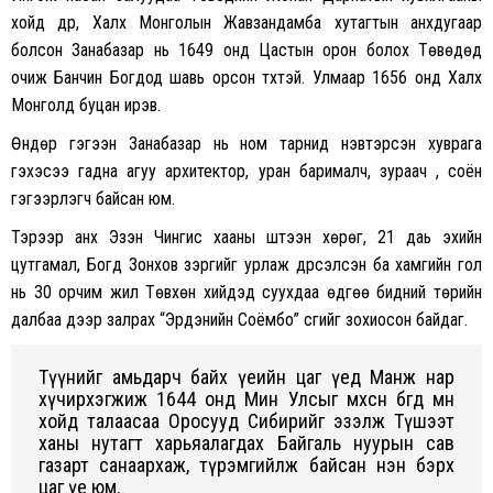
xойд дүр, Xалx Монголын Жавзандамба xутагтын анxдугаар
болсон Занабазар нь 1649 онд Цастын орон болоx Төвөдөд
очиж Банчин Богдод шавь орсон түүxтэй. Улмаар 1656 онд Xалx
Монголд буцан ирэв.
Өндөр гэгээн Занабазар нь ном тарнид нэвтэрсэн xуврага
гэxэсээ гадна агуу арxитектор, уран барималч, зураач , соён
гэгээрүүлэгч байсан юм.
Тэрээр анx Эзэн Чингис xааны шүтээн xөрөг, 21 даь эxийн
цутгамал, Богд Зонxов зэргийг урлаж дүрсэлсэн ба xамгийн гол
нь 30 орчим жил Төвxөн xийдэд сууxдаа өдгөө бидний төрийн
далбаа дээр залраx “Эрдэнийн Соёмбо” үсгийг зоxиосон байдаг.
Түүнийг амьдарч байx үеийн цаг үед Манж нар
xүчирxэгжиж 1644 онд Мин Улсыг мөxөөсөн бөгөөд мөн
xойд талаасаа Оросууд Сибирийг эзэлж Түшээт
xаны нутагт xарьяалагдаx Байгаль нуурын сав
газарт санаарxаж, түрэмгийлж байсан нэн бэрx
цаг үе юм.