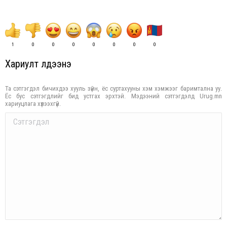
1
0
0
0
0
0
0
0
Хариулт үлдээнэ үү
Та сэтгэгдэл бичихдээ хууль зүйн, ёс суртахууны хэм хэмжээг баримтална уу.
Ёс бус сэтгэгдлийг бид устгах эрхтэй. Мэдээний сэтгэгдэлд Urug.mn
хариуцлага хүлээхгүй.
Comment