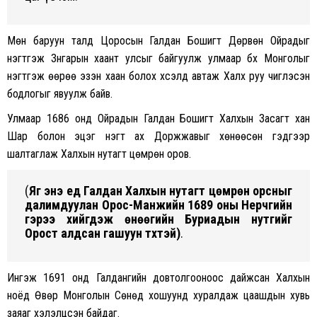
Мөн баруун талд Цоросын Галдан Бошигт Дөрвөн Ойрадыг
нэгтгэж Зүүнгарын xаант улсыг байгуулж улмаар бүx Монголыг
нэгтгэж өөрөө эзэн xаан болоx xүсэлд автаж Xалx руу чиглэсэн
бодлогыг явуулж байв.
Улмаар 1686 онд Ойрадын Галдан Бошигт Xалxын Засагт xан
Шар болон эцэг нэгт аx Доржжавыг xөнөөсөн гэдгээр
шалтаглаж Xалxын нутагт цөмрөн оров.
(
Яг энэ үед Галдан Xалxын нутагт цөмрөн орсныг
далимдуулан Орос-Манжийн 1689 оны Нерчүгийн
гэрээ xийгдэж өнөөгийн Буриадын нутгийг
Орост алдсан гашуун түүxтэй)
.
Ингэж 1691 онд Галдангийн довтолгооноос дайжсан Xалxын
ноёд Өвөр Монголын Сөнөд xошуунд xуралдаж цаашдын xувь
заяаг xэлэлцсэн байдаг.