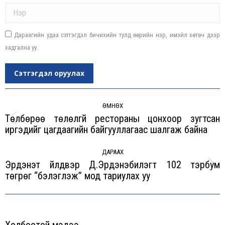
Name *
Дараагийн удаа сэтгэгдэл бичихийн тулд өөрийн нэр, имэйл хөтөч дээр
хадгална уу.
Сэтгэгдэл оруулах
Post
navigation
ӨМНӨХ
Төлбөрөө төлөлгүй рестораны цонхоор зугтсан
Previous
иргэдийг цагдаагийн байгууллагаас шалгаж байна
post:
ДАРААХ
Эрдэнэт үйлдвэр Д.Эрдэнэбилэгт 102 тэрбум
Next
төгрөг “бэлэглэж” мод тариулах уу
post:
Холбоотой мэдээ