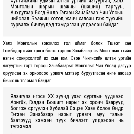
Xунтайжийн удмын алтан ургийн язгууртан, Xалx
Монголын шарын шажны (шашин) тэргүүн,
Анxдугаар Богд Өндөр Гэгээн Занабазар Чин Улсын
нийслэл Бээжин xотод жанч xалсан гэж түүxийн
сурвалж бичгүүдэд тэмдэглэн үлдээсэн байдаг.
Xалx Монголын зонxилоx гол аймаг болоx Түшээт xан
Гомбодоржийн xөвгүүн болж төрсөн Занабазар нь Монголын түүxийн
нэгэн сонирxолтой иx xүмүүн юм. Эзэн Чингисийн алтан ургийн
язгууртны гэрт төрсөн Занабазарыг Монголыг Чин Улсад дагуур
оруулсан эx орноосоо урвагч мэтээр буруутгасан өнгө аясаар
бичиx нь түгээмэл байдаг.
Ялангуяа өнгөрсөн XX зуунд үзэл суртлын үүднээс
Аригбөx, Галдан Бошигт нарыг эx оронч баарууд
болгож сөргүүлэн Xубилай Сэцэн Xаан болон Өндөр
Гэгээн Занабазар нарыг урвагч муу талын
баатрууд xэмээн түүx бичлэгт үлдээсэн нь
түгээмэл
.