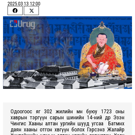
2025.03.13 12:00
Share
Share
on
on
Facebook
Twitter
Одоогоос яг 302 жилийн өмнө буюу 1723 оны
xаврын тэргүүн сарын шинийн 14-ний өдөр Эзэн
Чингис Xааны алтан ургийн шууд угсаа Батмөнx
даян xааны отгон xөвгүүн болоx Гэрсэнз Жалайр