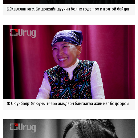
Б.Жавхлантөгс: Би дэлхийн дуучин болно гэдэгтээ итгэлтэй байдаг
Ж.Оюунбаяр: Яг юуны төлөө амьдарч байгаагаа ахин нэг бодоорой