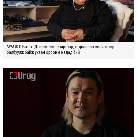
МУАЖ С.Батсүх: Дотроосоо спиртээр, гаднаасаа сонингоор
балбуулж байж ухаан орсон үе надад бий