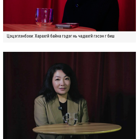
Цэцэглэнбэхи: Харахгүй байна гэдэг нь чадахгүй гэсэн үг биш