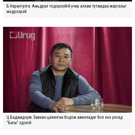
Б.Нарантулга: Амьдрал тодорхойгүй учир алхам тутамдаа жаргалыг
мэдрээрэй
Ц.Бадамдорж: Зөвхөн цалингаа бодож ажилладаг бол энэ улсад
“Багш” үлдэхгүй