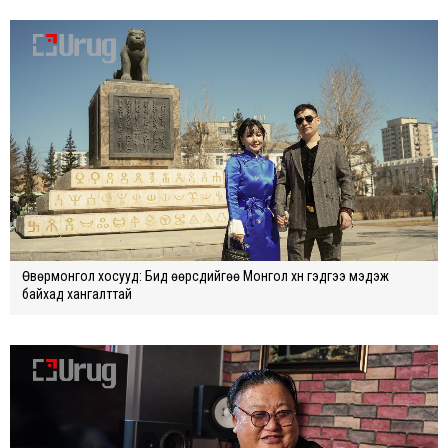
Өвөрмонгол хосууд: Бид өөрсдийгөө Монгол хүн гэдгээ мэдэж
байхад хангалттай