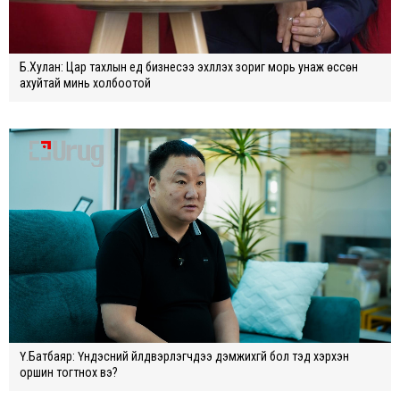
Б.Хулан: Цар тахлын үед бизнесээ эхлүүлэх зориг морь унаж өссөн
ахуйтай минь холбоотой
Ү.Батбаяр: Үндэсний үйлдвэрлэгчдээ дэмжихгүй бол тэд хэрхэн
оршин тогтнох вэ?