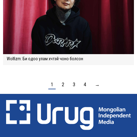
Wolfizm: Би одоо улам хүчтэй чоно болсон
1
2
3
4
→