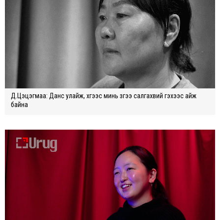
Д.Цэцэгмаа: Данс улайж, хүүгээс минь зүүгээ салгахвий гэхээс айж
байна