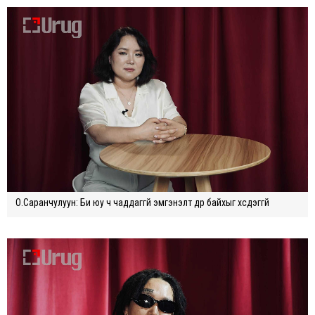
О.Саранчулуун: Би юу ч чаддаггүй эмгэнэлт дүр байхыг хүсдэггүй