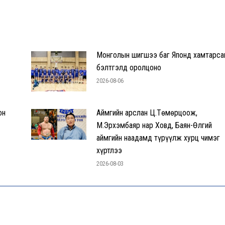
Монголын шигшээ баг Японд хамтарса
бэлтгэлд оролцоно
2026-08-06
он
Аймгийн арслан Ц.Төмөрцоож,
М.Эрхэмбаяр нар Ховд, Баян-Өлгий
аймгийн наадамд түрүүлж хурц чимэг
хүртлээ
2026-08-03