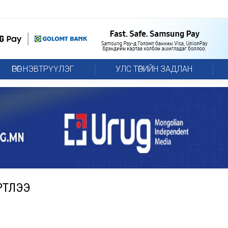
ӨРӨГ НЭВТРҮҮЛЭГ
УЛС ТӨРИЙН ЗАДЛАН
ҮРТЛЭЭ