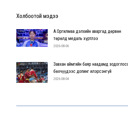
Холбоотой мэдээ
А.Оргилмаа дэлхийн аваргад дөрвөн
төрөлд медаль хүртлээ
2026-08-06
Завхан аймгийн баяр наадамд зодоглос
бөхчүүдээс допинг илэрсэнгүй
2026-08-04