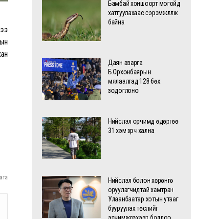
Бамбай хоншоорт могойд
хатгуулахаас сэрэмжлүүлж
байна
дээ
сын
xан
Даян аварга
Б.Орхонбаярын
мялаалгад 128 бөх
зодоглоно
Нийслэл орчимд өдөртөө
31 хэм хүрч хална
ага
Нийслэл болон хөрөнгө
оруулагчидтай хамтран
Улаанбаатар хотын утааг
бууруулах төслийг
эрчимжүүлэхээр боллоо