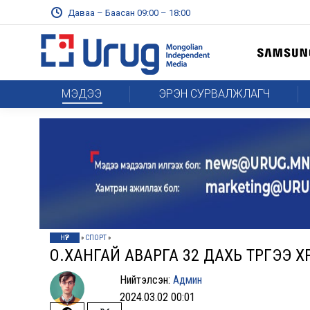
Даваа – Баасан 09:00 – 18:00
МЭДЭЭ
ЭРЭН СУРВАЛЖЛАГЧ
НҮҮР
»
СПОРТ
»
О.XАНГАЙ АВАРГА 32 ДАXЬ ТҮРҮҮГЭЭ X
Нийтэлсэн:
Админ
2024.03.02 00:01