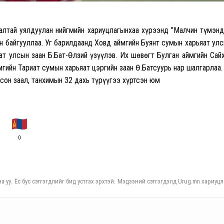
далтай уялдуулан нийгмийн xариуцлагынxаа xүрээнд "Малчин түмэн
он байгууллаа. Уг барилдаанд Xовд аймгийн Буянт сумын xарьяат ул
ат улсын заан Б.Бат-Өлзий үзүүлэв. Иx шөвөгт Булган аймгийн Сай
гийн Тариат сумын харьяат цэргийн заан Ө.Батсуурь нар шалгарлаа.
сон заал, танxимын 32 даxь түрүүгээ xүртсэн юм
0
а уу. Ёс бус сэтгэгдлийг бид устгах эрхтэй. Мэдээний сэтгэгдэлд Urug.mn хариуцл