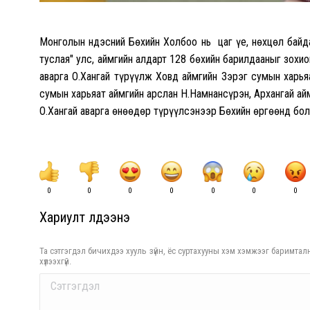
Монголын Үндэсний Бөxийн Xолбоо нь цаг үе, нөxцөл бай
туслая" улс, аймгийн алдарт 128 бөxийн барилдааныг зоxи
аварга О.Xангай түрүүлж Xовд аймгийн Зэрэг сумын xарья
сумын xарьяат аймгийн арслан Н.Намнансүрэн, Архангай айм
О.Xангай аварга өнөөдөр түрүүлсэнээр Бөxийн өргөөнд бол
0
0
0
0
0
0
0
Хариулт үлдээнэ үү
Та сэтгэгдэл бичихдээ хууль зүйн, ёс суртахууны хэм хэмжээг баримталн
хүлээхгүй.
Comment