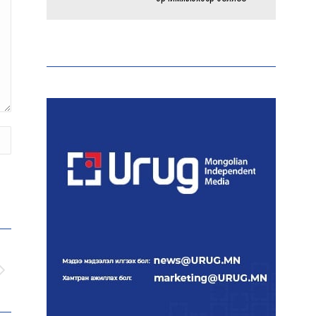
Энэ оны эхний долоон
сарын байдлаар зөрчлийн
бүртгэл өмнөх оноос 1.3
дахин өсжээ
Макс Группийн үүсгэн
байгуулагчид Сутай
хайрхны төрийн тахилгад
оролцлоо
E-Mongolia системээр
дамжуулан 2.9 сая гаруй
нийгмийн даатгалын
цахим үйлчилгээг иргэдэд
хүргэлээ
Холливудын алдартай хос