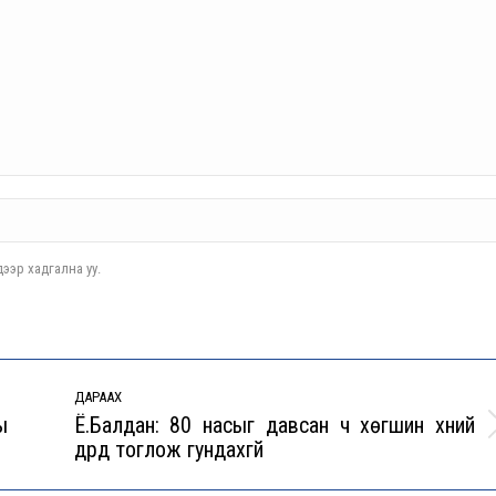
ээр хадгална уу.
ДАРААХ
ы
Ё.Балдан: 80 насыг давсан ч хөгшин хүний
Next
дүрд тоглож гундахгүй
post: