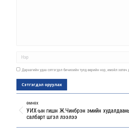
Name *
Дараагийн удаа сэтгэгдэл бичихийн тулд өөрийн нэр, имэйл хөтөч д
Сэтгэгдэл оруулах
Post
navigation
ӨМНӨХ
УИХ-ын гишүүн Ж.Чинбүрэн эмийн худалдаан
Previous
салбарт шүгэл үлээлээ
post: