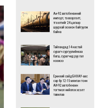
Аи-92 автобензиний
импорт, тээвэрлэлт,
түгээлтийг 24 цагаар
шуурхай зохион байгуулж
байна
Тайландад 14 настай
сурагч сургуулийнхаа
багш, сурагчид руу гал
нээжээ
Ерөнхий сайд БНХАУ-аас
сар бүр 12-15 мянган тонн
АИ-92 автобензин
тогтмол нийлүүлэх хүсэлт
тавилаа