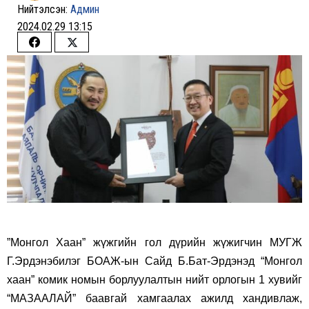
Нийтэлсэн:
Админ
2024.02.29 13:15
Share
Share
on
on
Facebook
Twitter
”Монгол Хаан” жүжгийн гол дүрийн жүжигчин МУГЖ
Г.Эрдэнэбилэг БОАЖ-ын Сайд Б.Бат-Эрдэнэд “Монгол
хаан” комик номын борлуулалтын нийт орлогын 1 хувийг
“МАЗААЛАЙ” баавгай хамгаалах ажилд хандивлаж,