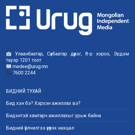
Улаанбаатар, Сүхбаатар дүүрэг, 8-р хороо, Эрдэм
тауэр 1201 тоот
medee@urug.mn
7600 2244
БИДНИЙ ТУХАЙ
Бид хэн бэ? Хэрхэн ажиллах вэ?
Бидэнтэй хамтарч ажиллахыг урьж байна
Бидний үйлчилгээ үзүүлэх нөхцөл