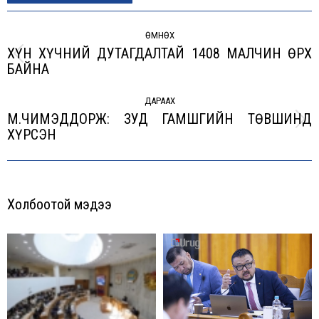
Post
navigation
ӨМНӨХ
ХҮН ХҮЧНИЙ ДУТАГДАЛТАЙ 1408 МАЛЧИН ӨРХ
Previous
БАЙНА
post:
ДАРААХ
М.ЧИМЭДДОРЖ: ЗУД ГАМШГИЙН ТӨВШИНД
Next
XҮРСЭН
post:
Холбоотой мэдээ