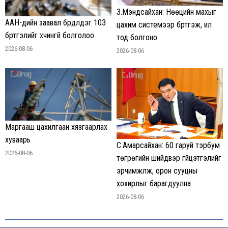
З.Мэндсайхан: Нөөцийн махыг
ААН-үүдийн заавал бүрдүүлдэг 103
цахим системээр бүртгэж, ил
бүртгэлийг хүчингүй болголоо
тод болгоно
2026-08-06
2026-08-06
Маргааш цахилгаан хязгаарлах
хуваарь
С.Амарсайхан: 60 гаруй тэрбум
2026-08-06
төгрөгийн шийдвэр гүйцэтгэлийг
эрчимжүүлж, орон сууцны
хохирлыг барагдуулна
2026-08-06