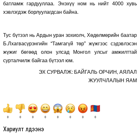
батламж гардууллаа. Энэхүү ном нь нийт 4000 хувь
хэвлэгдэж борлуулагдсан байна.
Тус бүтээл нь Ардын уран зохиолч, Хөдөлмөрийн баатар
Б.Лхагвасүрэнгийн “Тамгагүй төр” жүжгээс сэдэвлэсэн
жүжиг бөгөөд олон улсад Монгол улсыг амжилттай
сурталчилж байгаа бүтээл юм.
ЭХ СУРВАЛЖ: БАЙГАЛЬ ОРЧИН, АЯЛАЛ
ЖУУЛЧЛАЛЫН ЯАМ
0
0
0
0
0
0
0
0
Хариулт үлдээнэ үү