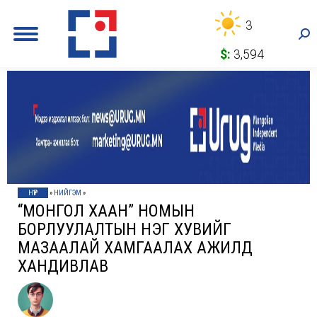
3
Sea
$:
3,594
НҮҮР
»
НИЙГЭМ
»
“МОНГОЛ ХААН” НОМЫН
БОРЛУУЛАЛТЫН НЭГ ХУВИЙГ
МАЗААЛАЙ ХАМГААЛАХ АЖИЛД
ХАНДИВЛАВ