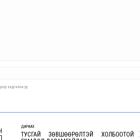
ээр хадгална уу.
ДАРААХ
Н
ТУСГАЙ ЗӨВШӨӨРӨЛТЭЙ XОЛБOОТОЙ
Л
Next