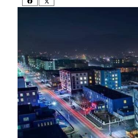
Share
Share
on
on
Facebook
Twitter