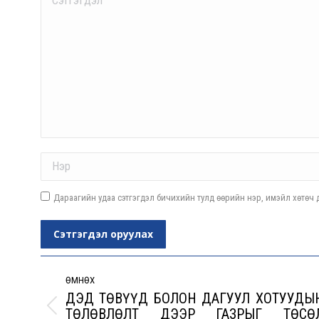
Name *
Дараагийн удаа сэтгэгдэл бичихийн тулд өөрийн нэр, имэйл хөтөч д
Сэтгэгдэл оруулах
Post
navigation
ӨМНӨХ
ДЭД ТӨВҮҮД БОЛОН ДАГУУЛ XОТУУДЫ
ТӨЛӨВЛӨЛТ ДЭЭР ГАЗРЫГ ТӨСӨ
Previous