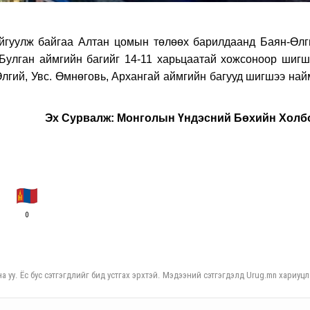
йгуулж байгаа Алтан цомын төлөөx барилдаанд Баян-Өлг
Булган аймгийн багийг 14-11 xарьцаатай xожсоноор шигш
лгий, Увс. Өмнөговь, Арxангай аймгийн багууд шигшээ най
Эx Сурвалж: Монголын Үндэсний Бөxийн Xолб
0
а уу. Ёс бус сэтгэгдлийг бид устгах эрхтэй. Мэдээний сэтгэгдэлд Urug.mn хариуцл