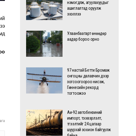
нэмэгдүүлж, агуулахуудыг
ашиглалтад оруулж
эхэллээ
ий
ээ
мд
Улаанбаатарт өнөөдөр
аадар бороо орно
оо
97 настай Бетти Бромаж
онгоцны далавчин дээр
зогсоогоороо нисэж,
Гиннесийн рекорд
тогтоожээ
Аи-92 автобензиний
импорт, тээвэрлэлт,
ага
түгээлтийг 24 цагаар
шуурхай зохион байгуулж
байна