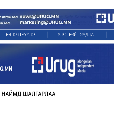
ӨРӨГ НЭВТРҮҮЛЭГ
УЛС ТӨРИЙН ЗАДЛАН
Э НАЙМД ШАЛГАРЛАА