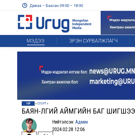
Даваа – Баасан 09:00 – 18:00
МЭДЭЭ
ЭРЭН СУРВАЛЖЛАГЧ
НҮҮР
»
СПОРТ
»
БАЯН-ӨЛГИЙ АЙМГИЙН БАГ ШИГШЭ
Нийтэлсэн:
Админ
2024.02.28 12:06