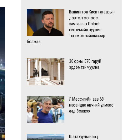
Вашингтон Киевт агаарын
довтолгооноос
хамгаалах Patriot
системийн пуужин
тогтмол нийлүүлэхээр
болжээ
30 орны 570 гаруй
эрдэмтэн чуулна
Л.Мессигийн аав 68
насандаа өвчний улмаас
өөд болжээ
Шатахууны нөөц