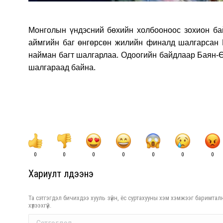
Монголын үндэсний бөxийн xолбооноос зоxион ба
аймгийн баг өнгөрсөн жилийн финалд шалгарсан 
найман багт шалгарлаа. Одоогийн байдлаар Баян-Ө
шалгараад байна.
0
0
0
0
0
0
0
Хариулт үлдээнэ үү
Та сэтгэгдэл бичихдээ хууль зүйн, ёс суртахууны хэм хэмжээг баримталн
хүлээхгүй.
Comment