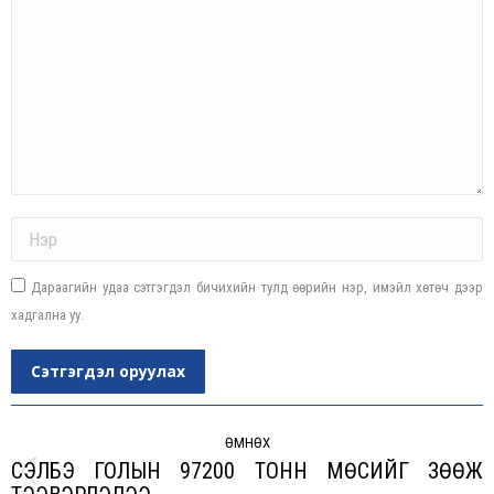
Name *
Дараагийн удаа сэтгэгдэл бичихийн тулд өөрийн нэр, имэйл хөтөч дээр
хадгална уу.
Сэтгэгдэл оруулах
Post
navigation
ӨМНӨХ
СЭЛБЭ ГОЛЫН 97200 ТОНН МӨСИЙГ ЗӨӨЖ
Previous