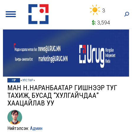
3
Sea
$:
3,594
НҮҮР
»
УЛС ТӨР
»
МАН Н.НАРАНБААТАР ГИШҮҮНЭЭР ТУГ
ТАХИЖ, БУСАД “ХУЛГАЙЧДАА”
ХААЦАЙЛАВ УУ
Нийтэлсэн:
Админ