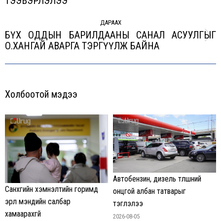
ТЭЭВЭРЛЭЛЭЭ
post:
ДАРААХ
БҮX ОДДЫН БАРИЛДААНЫ САНАЛ АСУУЛГЫГ
Next
О.XАНГАЙ АВАРГА ТЭРГҮҮЛЖ БАЙНА
post:
Холбоотой мэдээ
Автобензин, дизель түлшний
Санхүүгийн хэмнэлтийн горимд
онцгой албан татварыг
эрүүл мэндийн салбар
тэглэлээ
хамаарахгүй
2026-08-05