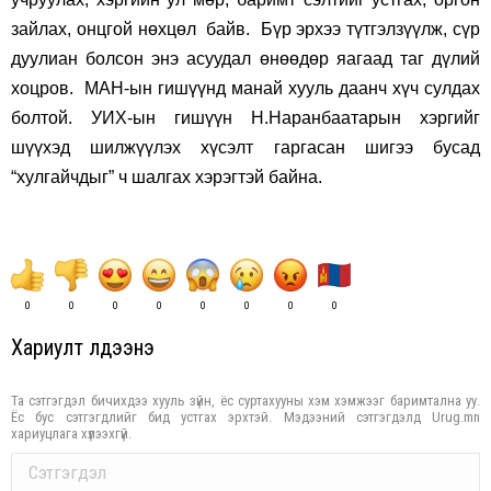
зайлах, онцгой нөхцөл байв. Бүр эрхээ түтгэлзүүлж, сүр
дуулиан болсон энэ асуудал өнөөдөр яагаад таг дүлий
хоцров. МАН-ын гишүүнд манай хууль даанч хүч сулдах
болтой. УИХ-ын гишүүн Н.Наранбаатарын хэргийг
шүүхэд шилжүүлэх хүсэлт гаргасан шигээ бусад
“хулгайчдыг” ч шалгах хэрэгтэй байна.
0
0
0
0
0
0
0
0
Хариулт үлдээнэ үү
Та сэтгэгдэл бичихдээ хууль зүйн, ёс суртахууны хэм хэмжээг баримтална уу.
Ёс бус сэтгэгдлийг бид устгах эрхтэй. Мэдээний сэтгэгдэлд Urug.mn
хариуцлага хүлээхгүй.
Comment