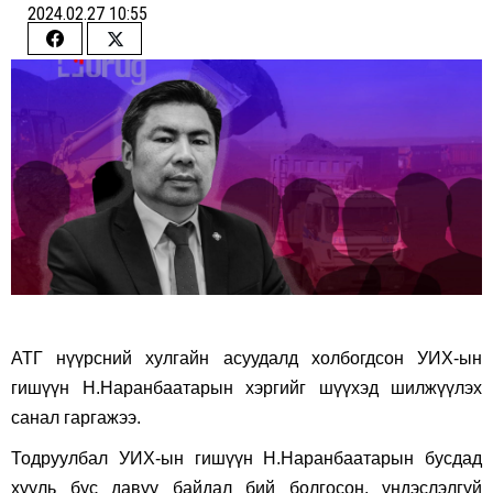
2024.02.27 10:55
Share
Share
on
on
Facebook
Twitter
АТГ нүүрсний хулгайн асуудалд холбогдсон УИХ-ын
гишүүн Н.Наранбаатарын хэргийг шүүхэд шилжүүлэх
санал гаргажээ.
Тодруулбал УИХ-ын гишүүн Н.Наранбаатарын бусдад
хууль бус давуу байдал бий болгосон, үндэслэлгүй