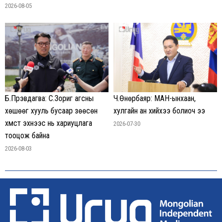
2026-08-05
Ч.Өнөрбаяр: МАН-ынхаан,
Б.Пүрэвдагва: С.Зориг агсны
хулгайн ан хийхээ болиоч ээ
хөшөөг хууль бусаар зөөсөн
хүмүүст эхнээс нь хариуцлага
2026-07-30
тооцож байна
2026-08-03