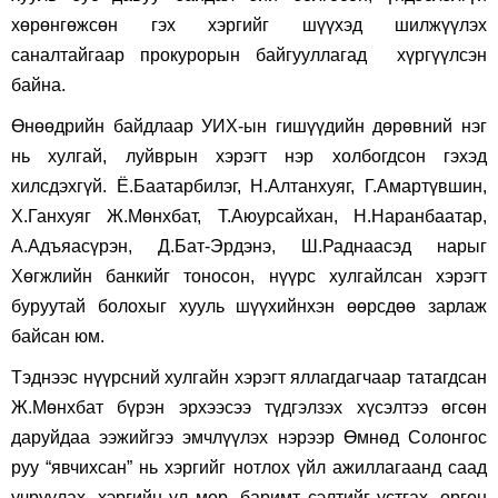
хөрөнгөжсөн гэх хэргийг шүүхэд шилжүүлэх
саналтайгаар прокурорын байгууллагад хүргүүлсэн
байна.
Өнөөдрийн байдлаар УИХ-ын гишүүдийн дөрөвний нэг
нь хулгай, луйврын хэрэгт нэр холбогдсон гэхэд
хилсдэхгүй. Ё.Баатарбилэг, Н.Алтанхуяг, Г.Амартүвшин,
Х.Ганхуяг Ж.Мөнхбат, Т.Аюурсайхан, Н.Наранбаатар,
А.Адъяасүрэн, Д.Бат-Эрдэнэ, Ш.Раднаасэд нарыг
Хөгжлийн банкийг тоносон, нүүрс хулгайлсан хэрэгт
буруутай болохыг хууль шүүхийнхэн өөрсдөө зарлаж
байсан юм.
Тэднээс нүүрсний хулгайн хэрэгт яллагдагчаар татагдсан
Ж.Мөнхбат бүрэн эрхээсээ түдгэлзэх хүсэлтээ өгсөн
даруйдаа ээжийгээ эмчлүүлэх нэрээр Өмнөд Солонгос
руу “явчихсан” нь хэргийг нотлох үйл ажиллагаанд саад
учруулах, хэргийн ул мөр, баримт сэлтийг устгах, оргон