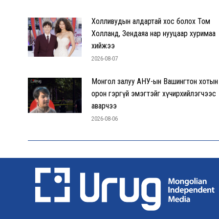
Холливудын алдартай хос болох Том
Холланд, Зендаяа нар нууцаар хуримаа
хийжээ
2026-08-07
Монгол залуу АНУ-ын Вашингтон хотын
орон гэргүй эмэгтэйг хүчирхийлэгчээс
аварчээ
2026-08-06