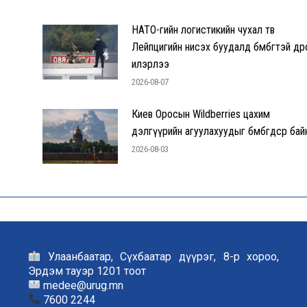
НАТО-гийн логистикийн чухал төв
Лейпцигийн нисэх буудалд бөмбөгтэй др
илэрлээ
2026-08-07
Киев Оросын Wildberries цахим
дэлгүүрийн агуулахуудыг бөмбөгдсөөр бай
2026-08-03
Улаанбаатар, Сүхбаатар дүүрэг, 8-р хороо,
Эрдэм тауэр 1201 тоот
medee@urug.mn
7600 2244