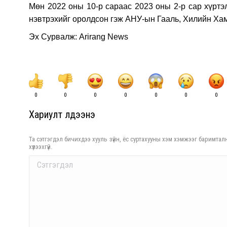
Мөн 2022 оны 10-р сараас 2023 оны 2-р сар хүртэ
нэвтрэхийг оролдсон гэж АНУ-ын Гааль, Хилийн Ха
Эx Сурвалж: Arirang News
0
0
0
0
0
0
0
Хариулт үлдээнэ үү
Та сэтгэгдэл бичихдээ хууль зүйн, ёс суртахууны хэм хэмжээг баримталн
хүлээхгүй.
Comment