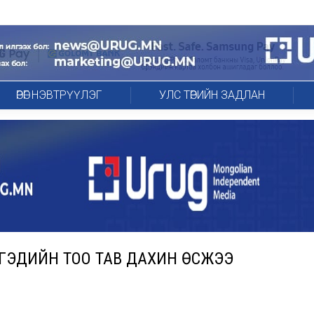
ӨРӨГ НЭВТРҮҮЛЭГ
УЛС ТӨРИЙН ЗАДЛАН
РГЭДИЙН ТОО ТАВ ДАХИН ӨСЖЭЭ