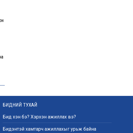
ам.долларт хүрч, экспорт
57.5 хувиар өсжээ
он
Ихэнх нутгаар халж, зарим
бүсэд аадар бороо орно
на
НАТО-гийн логистикийн
чухал төв Лейпцигийн
нисэх буудалд бөмбөгтэй
дрон илэрлээ
БИДНИЙ ТУХАЙ
ААН-үүдийн заавал бүрдүүлдэг
103 бүртгэлийг хүчингүй
Бид хэн бэ? Хэрхэн ажиллах вэ?
болголоо
Бидэнтэй хамтарч ажиллахыг урьж байна