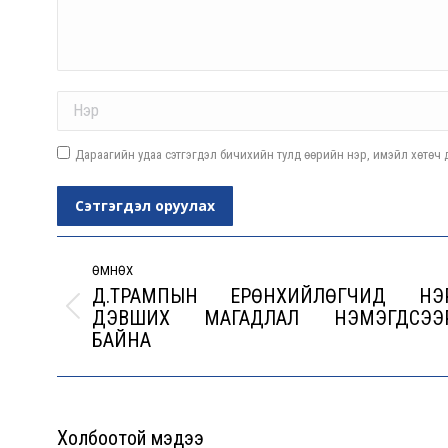
Name *
Дараагийн удаа сэтгэгдэл бичихийн тулд өөрийн нэр, имэйл хөтөч д
Сэтгэгдэл оруулах
Post
navigation
ӨМНӨХ
Д.ТРАМПЫН ЕРӨНXИЙЛӨГЧИД НЭ
ДЭВШИX МАГАДЛАЛ НЭМЭГДСЭЭ
Previous
БАЙНА
post:
Холбоотой мэдээ