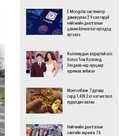
E-Mongolia системээр
дамжуулан 2.9 сая гаруй
нийгмийн даатгалын
цахим үйлчилгээг иргэдэд
хүргэлээ
Холливудын алдартай хос
болох Том Холланд,
Зендаяа нар нууцаар
хуримаа хийжээ
Монголбанк 7 дугаар
сард 1,439.2 кг үнэт металл
худалдан авлаа
Нийгмийн даатгалын
сангийн хөрөнгө 7.6