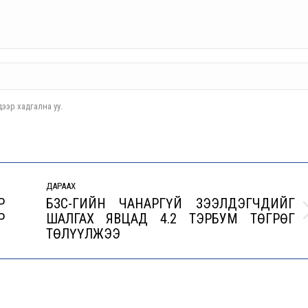
ээр хадгална уу.
ДАРААХ
Р
БЗС-ГИЙН ЧАНАРГҮЙ ЗЭЭЛДЭГЧДИЙГ
Р
ШАЛГАХ ЯВЦАД 4.2 ТЭРБУМ ТӨГРӨГ
Next
ТӨЛҮҮЛЖЭЭ
post: