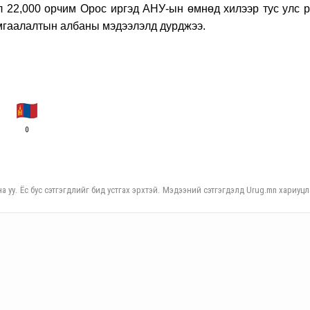
л 22,000 орчим Орос иргэд АНУ-ын өмнөд хилээр тус улс р
мгаалалтын албаны мэдээлэлд дурджээ.
0
а уу. Ёс бус сэтгэгдлийг бид устгах эрхтэй. Мэдээний сэтгэгдэлд Urug.mn хариуцл