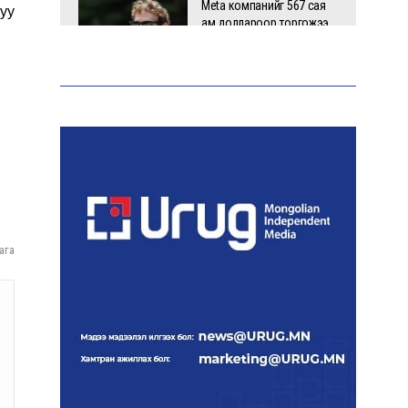
Meta компанийг 567 сая
уу
ам.доллароор торгожээ
Шатахууны нийлүүлэлт
эрчимжиж, түгээлтийн хүчин
чадлыг нэмэгдүүлж байна
“Сүхбаатар дүүрэгт
үйлдвэрлэв- 2026”
ага
үзэсгэлэн үргэлжилж байна
Т.Ганболд:
Ерөнхийлөгчийн
сонгуульд нэр дэвших
боломж бүрдвэл
өрсөлдөнө