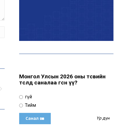
Цахим орчинд тархсан
бичлэгийн дараа
автобусны жолоочид
хариуцлага тооцжээ
ХААН Банк Ногоон нуур
орчмыг тохижуулж,
цэцэрлэгт хүрээлэн
байгуулна
Монгол Улсын 2026 оны төсвийн
төсөлд саналаа өгсөн үү?
Ховд аймагт сураггүй алга
болсон 10 настай охиныг
Үгүй
эрэн хайх ажиллагаа
үргэлжилж байна
Тийм
Үр дүн
Гадаад худалдааны бараа
эргэлт 19.4 тэрбум