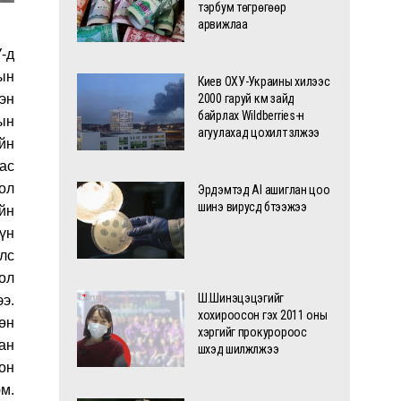
тэрбум төгрөгөөр
арвижлаа
-д
ын
Киев ОХУ-Украины хилээс
эн
2000 гаруй км зайд
байрлах Wildberries-н
ын
агуулахад цохилт үзүүлжээ
йн
ас
ол
Эрдэмтэд AI ашиглан цоо
шинэ вирусүүд бүтээжээ
йн
үн
лс
нол
Ш.Шинэцэцэгийг
э.
хохироосон гэх 2011 оны
өн
хэргийг прокуророос
сан
шүүхэд шилжүүлжээ
он
м.