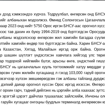
н дээд хэмжээндээ хүрчээ. Тодруулбал, өнгөрсөн онд БНСУ
өнийг албаныхан мэдээлжээ. Өмнөд Солонгосын Цагаачлал
аар 2023 онд нийт 5750 Орос иргэн БНСУ-аас орогнол хүсс
нээс тав дахин их буюу 1994-2019 онд бүртгэгдсэн Оросууд
 албаны мэдээлснээр өнгөрсөн жил хамгийн багадаа сүүли
лтийн хамгийн өндөр тоо бүртгэгдсэн байна. Харин БНСУ-а
а Казахстан, Хятад, Малайзын иргэд орж байна. Орогн
ар шашин шүтлэгт үндэслэсэн хавчлага хийгээд улс төри
р тодорхой нийгмийн бүлэг, арьсны өнгө, үндэстний гишү
. БНСУ нь цагаачлалын хууль тогтоомжийг хатуу мөрддөг у
гөрсөн гучин жилийн хугацаанд л гэхэд 103,000 гаруй орог
рвэгчээр хүлээн зөвшөөрөгдсөн гэж албаны тайланд дурджэ
дэлхий даяар орогнол хүссэн Орос иргэд ихэссэн. Өнгөрс
 орхин гарч, тэдний дийлэнх нь цэргийн алба хаахаас зугт
 эрэгтэй цэрэгт дайчлах тушаалаас зайлсхийж, Инчоны ол
р гаруйн хугацааг онгоцны буудлын терминалд өнгөрөөсөн ю