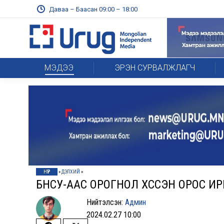
Даваа – Баасан 09:00 – 18:00
МЭДЭЭ
ЭРЭН СУРВАЛЖЛАГЧ
НҮҮР
»
ДЭЛХИЙ
»
БНСУ-ААС ОРОГНОЛ XҮССЭН ОРОС И
Нийтэлсэн:
Админ
2024.02.27 10:00