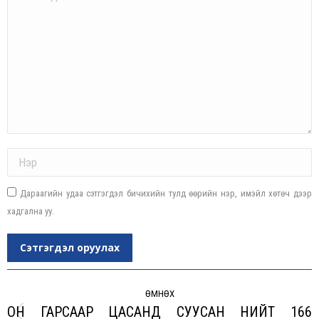
Name *
Дараагийн удаа сэтгэгдэл бичихийн тулд өөрийн нэр, имэйл хөтөч дээр
хадгална уу.
Сэтгэгдэл оруулах
Post
navigation
ӨМНӨХ
ОН ГАРСААР ЦАСАНД СУУСАН НИЙТ 166