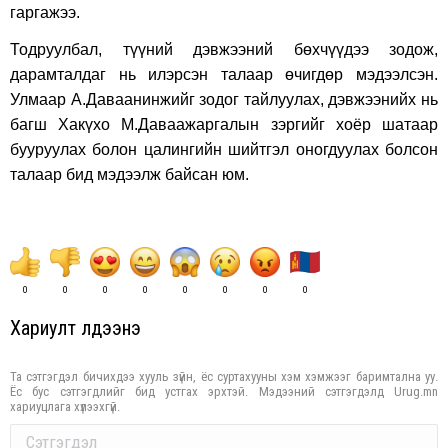
гаргажээ.
Тодруулбал, түүний дэвжээний бөхчүүдээ зодож,
дарамталдаг нь илэрсэн талаар өчигдөр мэдээлсэн.
Улмаар А.Даваанинжийг зодог тайлуулах, дэвжээнийх нь
багш Хакүхо М.Даваажаргалын зэргийг хоёр шатаар
бууруулах болон цалингийн шийтгэл оногдуулах болсон
талаар бид мэдээлж байсан юм.
0
0
0
0
0
0
0
0
Хариулт үлдээнэ үү
Та сэтгэгдэл бичихдээ хууль зүйн, ёс суртахууны хэм хэмжээг баримтална уу.
Ёс бус сэтгэгдлийг бид устгах эрхтэй. Мэдээний сэтгэгдэлд Urug.mn
хариуцлага хүлээхгүй.
Comment