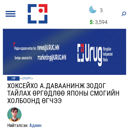
3
Sea
$:
3,594
НҮҮР
»
СПОРТ
»
ХОКҮСЕЙХО А.ДАВААНИНЖ ЗОДОГ
ТАЙЛАХ ӨРГӨДЛӨӨ ЯПОНЫ СҮМОГИЙН
ХОЛБООНД ӨГЧЭЭ
Нийтэлсэн:
Админ