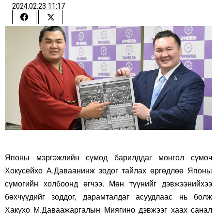
2024.02.23 11:17
Share
Share
on
on
Facebook
Twitter
Японы мэргэжлийн сүмод барилддаг монгол сүмоч
Хокүсейхо А.Даваанинж зодог тайлах өргөдлөө Японы
сүмогийн холбоонд өгчээ. Мөн түүнийг дэвжээнийхээ
бөхчүүдийг зоддог, дарамталдаг асуудлаас нь болж
Хакүхо М.Даваажаргалын Миягино дэвжээг хаах санал