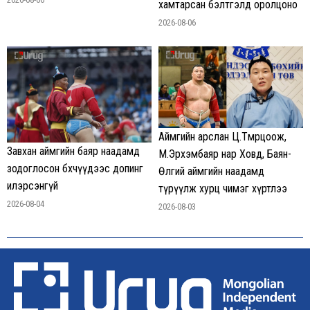
хамтарсан бэлтгэлд оролцоно
2026-08-06
Аймгийн арслан Ц.Төмөрцоож,
Завхан аймгийн баяр наадамд
М.Эрхэмбаяр нар Ховд, Баян-
зодоглосон бөхчүүдээс допинг
Өлгий аймгийн наадамд
илэрсэнгүй
түрүүлж хурц чимэг хүртлээ
2026-08-04
2026-08-03