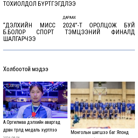
Previous
ТОХИОЛДОЛ БҮРТГЭГДЛЭЭ
post:
ДАРААХ
“ДЭЛХИЙН МИСС 2024”-Т ОРОЛЦОЖ БУЙ
Б.БОЛОР СПОРТ ТЭМЦЭЭНИЙ ФИНАЛД
Next
ШАЛГАРЧЭЭ
post:
Холбоотой мэдээ
А.Оргилмаа дэлхийн аваргад
дөрвөн төрөлд медаль хүртлээ
Монголын шигшээ баг Японд
2026-08-06