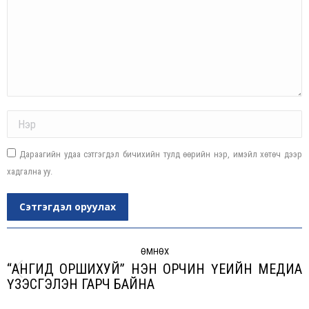
Name *
Дараагийн удаа сэтгэгдэл бичихийн тулд өөрийн нэр, имэйл хөтөч дээр
хадгална уу.
Сэтгэгдэл оруулах
Post
navigation
ӨМНӨХ
“АНГИД ОРШИХУЙ” НЭН ОРЧИН ҮЕИЙН МЕДИА
Previous
ҮЗЭСГЭЛЭН ГАРЧ БАЙНА
post: