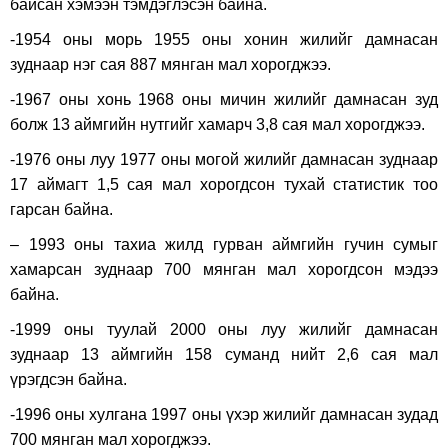
байсан хэмээн тэмдэглэсэн байна.
-1954 оны морь 1955 оны хонин жилийг дамнасан
зуднаар нэг сая 887 мянган мал хорогджээ.
-1967 оны хонь 1968 оны мичин жилийг дамнасан зуд
болж 13 аймгийн нутгийг хамарч 3,8 сая мал хорогджээ.
-1976 оны луу 1977 оны могой жилийг дамнасан зуднаар
17 аймагт 1,5 сая мал хорогдсон тухай статистик тоо
гарсан байна.
– 1993 оны тахиа жилд гурван аймгийн гучин сумыг
хамарсан зуднаар 700 мянган мал хорогдсон мэдээ
байна.
-1999 оны туулай 2000 оны луу жилийг дамнасан
зуднаар 13 аймгийн 158 суманд нийт 2,6 сая мал
үрэгдсэн байна.
-1996 оны хулгана 1997 оны үхэр жилийг дамнасан зудад
700 мянган мал хорогджээ.