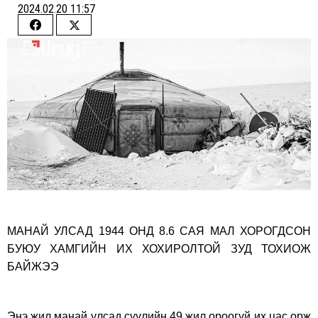
2024.02.20 11:57
Share
Share
on
on
Facebook
Twitter
МАНАЙ УЛСАД 1944 ОНД 8.6 САЯ МАЛ ХОРОГДСОН
БУЮУ ХАМГИЙН ИХ ХОХИРОЛТОЙ ЗУД ТОХИОЖ
БАЙЖЭЭ
Энэ жил манай улсад сүүлийн 49 жил ороогүй их цас орж