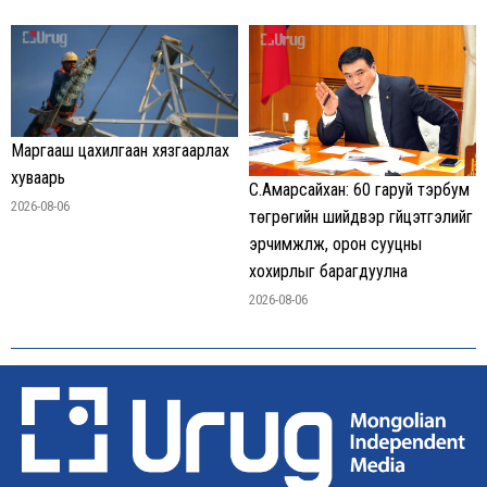
Маргааш цахилгаан хязгаарлах
хуваарь
С.Амарсайхан: 60 гаруй тэрбум
2026-08-06
төгрөгийн шийдвэр гүйцэтгэлийг
эрчимжүүлж, орон сууцны
хохирлыг барагдуулна
2026-08-06