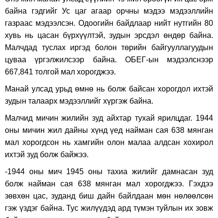
байна гэдгийг Ус цаг агаар орчны мэдээ мэдээллийн
газраас мэдээлсэн. Одоогийн байдлаар нийт нутгийн 80
хувь нь цасан бүрхүүлтэй, зудын эрсдэл өндөр байна.
Малчдад туслах иргэд болон төрийн байгууллагуудын
цуваа үргэлжилсээр байна. ОБЕГ-ын мэдээлснээр
667,841 толгой мал хорогджээ.
Манай улсад урьд өмнө нь болж байсан хорогдол ихтэй
зудын талаарх мэдээллийг хүргэж байна.
Малчид мичин жилийн зуд айхтар тухай ярилцдаг. 1944
оны мичин жил дайны xүнд үед найман сая 638 мянган
мал хорогдсон нь хамгийн олон малаа алдсан хохирол
ихтэй зуд болж байжээ.
-1944 оны мич 1945 оны тахиа жилийг дамнасан зуд
болж найман сая 638 мянган мал хорогджээ. Гэхдээ
зөвхөн цас, зуданд биш дайн байлдаан мөн нөлөөлсөн
гэж үздэг байна. Тус жилүүдэд ард түмэн туйлын их зовж