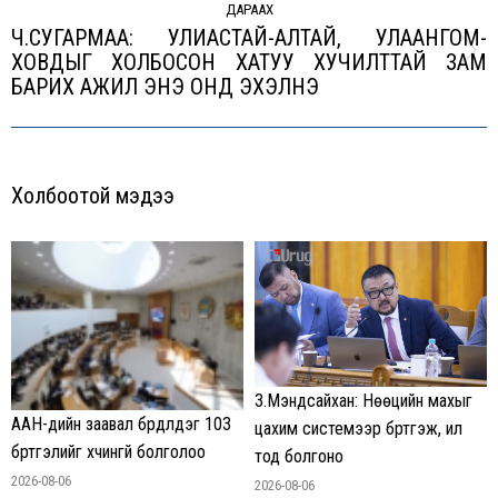
ДАРААХ
Ч.СУГАРМАА: УЛИАСТАЙ-АЛТАЙ, УЛААНГОМ-
ХОВДЫГ ХОЛБОСОН ХАТУУ ХУЧИЛТТАЙ ЗАМ
Next
БАРИХ АЖИЛ ЭНЭ ОНД ЭХЭЛНЭ
post:
Холбоотой мэдээ
З.Мэндсайхан: Нөөцийн махыг
ААН-үүдийн заавал бүрдүүлдэг 103
цахим системээр бүртгэж, ил
бүртгэлийг хүчингүй болголоо
тод болгоно
2026-08-06
2026-08-06