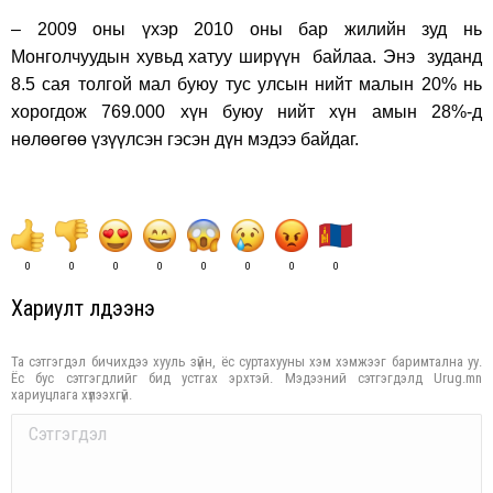
– 2009 оны үxэр 2010 оны бар жилийн зуд нь
Монголчуудын хувьд хатуу ширүүн байлаа. Энэ зуданд
8.5 сая толгой мал буюу тус улсын нийт малын 20% нь
хорогдож 769.000 хүн буюу нийт хүн амын 28%-д
нөлөөгөө үзүүлсэн гэсэн дүн мэдээ байдаг.
0
0
0
0
0
0
0
0
Хариулт үлдээнэ үү
Та сэтгэгдэл бичихдээ хууль зүйн, ёс суртахууны хэм хэмжээг баримтална уу.
Ёс бус сэтгэгдлийг бид устгах эрхтэй. Мэдээний сэтгэгдэлд Urug.mn
хариуцлага хүлээхгүй.
Comment