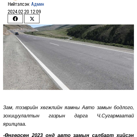
Нийтэлсэн:
Админ
2024.02.20 12:09
Share
Share
on
on
Facebook
Twitter
Зам, тээврийн хөгжлийн яамны Авто замын бодлого,
зохицуулалтын газрын дарга Ч.Сугармаатай
ярилцлаа.
-Өнгөрсөн 2023 онд авто замын салбарт хийсэн