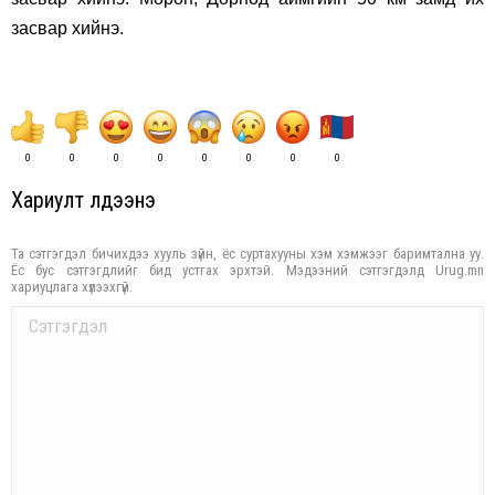
засвар хийнэ.
0
0
0
0
0
0
0
0
Хариулт үлдээнэ үү
Та сэтгэгдэл бичихдээ хууль зүйн, ёс суртахууны хэм хэмжээг баримтална уу.
Ёс бус сэтгэгдлийг бид устгах эрхтэй. Мэдээний сэтгэгдэлд Urug.mn
хариуцлага хүлээхгүй.
Comment