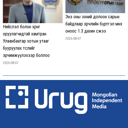
Энэ оны эхний долоон сарын
байдлаар зөрчлийн бүртгэл өмнөх
Нийслэл болон хөрөнгө
оноос 1.3 дахин өсжээ
оруулагчидтай хамтран
2026-08-07
Улаанбаатар хотын утааг
бууруулах төслийг
эрчимжүүлэхээр боллоо
2026-08-07