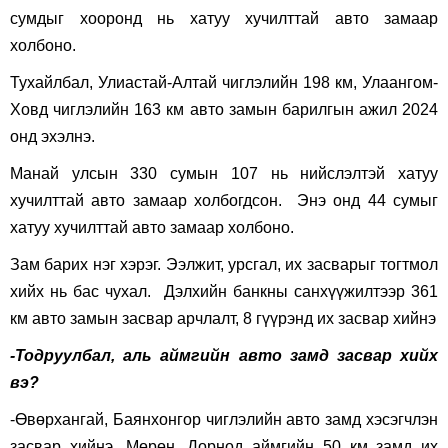
сумдыг хооронд нь хатуу хучилттай авто замаар
холбоно.
Тухайлбал, Улиастай-Алтай чиглэлийн 198 км, Улаангом-
Ховд чиглэлийн 163 км авто замын барилгын ажил 2024
онд эхэлнэ.
Манай улсын 330 сумын 107 нь нийслэлтэй хатуу
хучилттай авто замаар холбогдсон. Энэ онд 44 сумыг
хатуу хучилттай авто замаар холбоно.
Зам барих нэг хэрэг. Ээлжит, урсгал, их засварыг тогтмол
хийх нь бас чухал. Дэлхийн банкны санхүүжилтээр 361
км авто замын засвар арчлалт, 8 гүүрэнд их засвар хийнэ
-Тодруулбал, аль аймгийн авто замд засвар хийх
вэ?
-Өвөрхангай, Баянхонгор чиглэлийн авто замд хэсэгчлэн
засвар хийнэ. Мөрөн, Дорнод аймгийн 50 км замд их