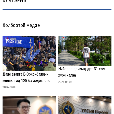
ХҮЙТЭРНЭ
post:
Холбоотой мэдээ
Нийслэл орчимд өдөртөө 31 хэм
Даян аварга Б.Орхонбаярын
хүрч хална
мялаалгад 128 бөх зодоглоно
2026-08-08
2026-08-08