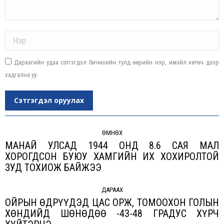
Name *
Дараагийн удаа сэтгэгдэл бичихийн тулд өөрийн нэр, имэйл хөтөч дээр
хадгална уу.
Сэтгэгдэл оруулах
Post
navigation
ӨМНӨХ
МАНАЙ УЛСАД 1944 ОНД 8.6 САЯ МАЛ
ХОРОГДСОН БУЮУ ХАМГИЙН ИХ ХОХИРОЛТОЙ
Previous
ЗУД ТОХИОЖ БАЙЖЭЭ
post:
ДАРААХ
ОЙРЫН ӨДРҮҮДЭД ЦАС ОРЖ, ТОМООХОН ГОЛЫН
ХӨНДИЙД ШӨНӨДӨӨ -43-48 ГРАДУС ХҮРЧ
Next