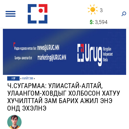
3
Sea
$:
3,594
НҮҮР
»
НИЙГЭМ
»
Ч.СУГАРМАА: УЛИАСТАЙ-АЛТАЙ,
УЛААНГОМ-ХОВДЫГ ХОЛБОСОН ХАТУУ
ХУЧИЛТТАЙ ЗАМ БАРИХ АЖИЛ ЭНЭ
ОНД ЭХЭЛНЭ