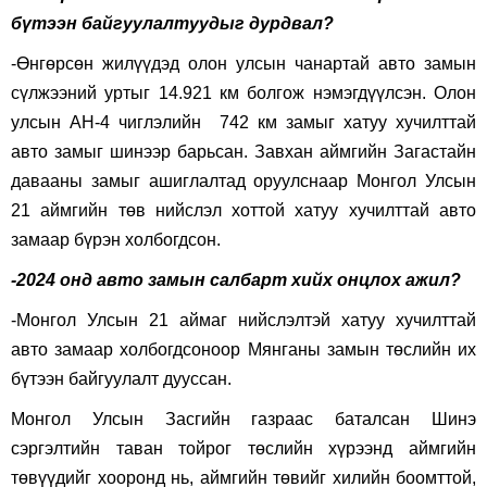
бүтээн байгуулалтуудыг дурдвал?
-Өнгөрсөн жилүүдэд олон улсын чанартай авто замын
сүлжээний уртыг 14.921 км болгож нэмэгдүүлсэн. Олон
улсын АН-4 чиглэлийн 742 км замыг хатуу хучилттай
авто замыг шинээр барьсан. Завхан аймгийн Загастайн
давааны замыг ашиглалтад оруулснаар Монгол Улсын
21 аймгийн төв нийслэл хоттой хатуу хучилттай авто
замаар бүрэн холбогдсон.
-2024 онд авто замын салбарт хийх онцлох ажил?
-Монгол Улсын 21 аймаг нийслэлтэй хатуу хучилттай
авто замаар холбогдсоноор Мянганы замын төслийн их
бүтээн байгуулалт дууссан.
Монгол Улсын Засгийн газраас баталсан Шинэ
сэргэлтийн таван тойрог төслийн хүрээнд аймгийн
төвүүдийг хооронд нь, аймгийн төвийг хилийн боомттой,