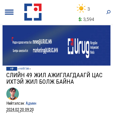
3
Sea
$:
3,594
НҮҮР
»
НИЙГЭМ
»
СҮҮЛИЙН 49 ЖИЛ АЖИГЛАГДААГҮЙ ЦАС
ИХТЭЙ ЖИЛ БОЛЖ БАЙНА
Нийтэлсэн:
Админ
2024.02.20 09:20