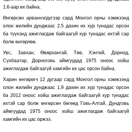
1.6-аар их байна.
Өнгөрсөн арваннэгдүгээр сард Монгол орны хэмжээнд
олон жилийн дунджаас 2.5 дахин их хур тунадас орсон
ба түүхэнд ажиглагдаж байгаагүй хур тунадас ихтэй сар
болж өнгөрлөө.
Увс, Завхан, Өвөрхангай, Төв, Хэнтий, Дорнод,
Сүхбаатар, Дорноговь аймгуудад 1975 оноос хойш
ажиглагдаж байгаагүй хамгийн их цас орсон байна.
Харин өнгөрөгч 12 дугаар сард Монгол орны хэмжээнд
олон жилийн дунджаас 1.9 дахин их хур тунадас орсон
ба 2012 оноос хойш ажиглагдаж байгаагүй хур тунадас
ихтэй сар болж өнгөрсөн бөгөөд Говь-Алтай, Дундговь
аймгуудад 1975 оноос хойш ажиглагдаж байгаагүй
хамгийн их цас оржээ.