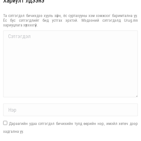
Хариулт үлдээнэ үү
Та сэтгэгдэл бичихдээ хууль зүйн, ёс суртахууны хэм хэмжээг баримтална уу.
Ёс бус сэтгэгдлийг бид устгах эрхтэй. Мэдээний сэтгэгдэлд Urug.mn
хариуцлага хүлээхгүй.
Comment
Name *
Дараагийн удаа сэтгэгдэл бичихийн тулд өөрийн нэр, имэйл хөтөч дээр
хадгална уу.