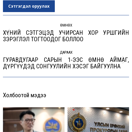
Сэтгэгдэл оруулах
Post
navigation
ӨМНӨХ
ХҮНИЙ СЭТГЭЦЭД УЧИРСАН ХОР УРШГИЙН
Previous
ЗЭРЭГЛЭЛ ТОГТООДОГ БОЛЛОО
post:
ДАРААХ
ГУРАВДУГААР САРЫН 1-ЭЭС ӨМНӨ АЙМАГ,
Next
ДҮРГҮҮДЭД СОНГУУЛИЙН ХЭСЭГ БАЙГУУЛНА
post:
Холбоотой мэдээ