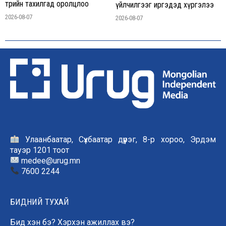
төрийн тахилгад оролцлоо
үйлчилгээг иргэдэд хүргэлээ
2026-08-07
2026-08-07
Улаанбаатар, Сүхбаатар дүүрэг, 8-р хороо, Эрдэм
тауэр 1201 тоот
medee@urug.mn
7600 2244
БИДНИЙ ТУХАЙ
Бид хэн бэ? Хэрхэн ажиллах вэ?