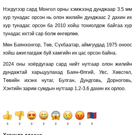
Нэгдүгээр сард Монгол орны хэмжээнд дунджаар 3.5 мм
хур тунадас орсон нь олон жилийн дунджаас 2 дахин их
хур тунадас орсон ба 2010 хойш тохиолдож байгаа хур
тунадас ихтэй сар болж өнгөрлөө.
Мөн Баянхонгор, Төв, Сүхбаатар, аймгуудад 1975 оноос
хойш ажиглагдаж буй хамгийн их цас орсон байна.
2024 оны хоёрдугаар сард нийт нутгаар олон жилийн
дундажтай харьцуулахад Баян-Өлгий, Увс, Хөвсгөл,
Төвийн ихэнх нутаг, Булган, Дундговь, Дорноговь,
Хэнтийн зарим сумдын нутгаар 1.2-3.6 дахин их орлоо.
0
0
0
0
0
0
0
0