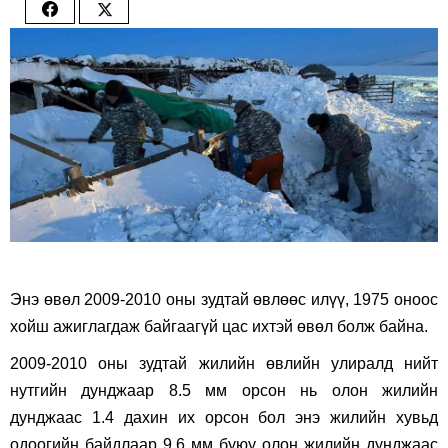
Share
Share
on
on
Facebook
Twitter
Энэ өвөл 2009-2010 оны зудтай өвлөөс илүү, 1975 оноос
хойш ажиглагдаж байгаагүй цас ихтэй өвөл болж байна.
2009-2010 оны зудтай жилийн өвлийн улиралд нийт
нутгийн дунджаар 8.5 мм орсон нь олон жилийн
дунджаас 1.4 дахин их орсон бол энэ жилийн хувьд
одоогийн байдлаар 9.6 мм буюу олон жилийн дунджаас