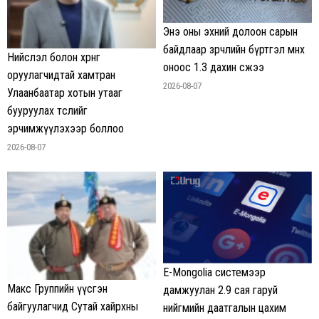
Энэ оны эхний долоон сарын
байдлаар зөрчлийн бүртгэл өмнөх
Нийслэл болон хөрөнгө
оноос 1.3 дахин өсжээ
оруулагчидтай хамтран
2026-08-07
Улаанбаатар хотын утааг
бууруулах төслийг
эрчимжүүлэхээр боллоо
2026-08-07
E-Mongolia системээр
Макс Группийн үүсгэн
дамжуулан 2.9 сая гаруй
байгуулагчид Сутай хайрхны
нийгмийн даатгалын цахим