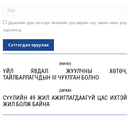
Name *
Дараагийн удаа сэтгэгдэл бичихийн тулд өөрийн нэр, имэйл хөтөч дээр
хадгална уу.
Сэтгэгдэл оруулах
Post
navigation
ӨМНӨХ
ҮЙЛ ЯВДАЛ: ЖУУЛЧНЫ ХӨТӨЧ,
Previous
ТАЙЛБАРЛАГЧДЫН III ЧУУЛГАН БОЛНО
post:
ДАРААХ
СҮҮЛИЙН 49 ЖИЛ АЖИГЛАГДААГҮЙ ЦАС ИХТЭЙ
Next
ЖИЛ БОЛЖ БАЙНА
post: