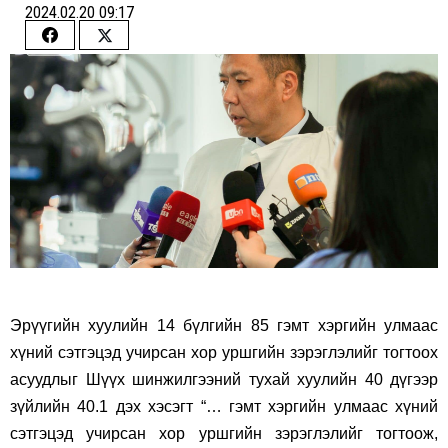
2024.02.20 09:17
Share
Share
on
on
Facebook
Twitter
Эрүүгийн хуулийн 14 бүлгийн 85 гэмт хэргийн улмаас
хүний сэтгэцэд учирсан хор уршгийн зэрэглэлийг тогтоох
асуудлыг Шүүх шинжилгээний тухай хуулийн 40 дүгээр
зүйлийн 40.1 дэх хэсэгт “… гэмт хэргийн улмаас хүний
сэтгэцэд учирсан хор уршгийн зэрэглэлийг тогтоож,