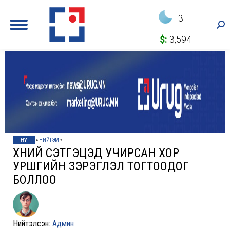
3
Sea
$:
3,594
НҮҮР
»
НИЙГЭМ
»
ХҮНИЙ СЭТГЭЦЭД УЧИРСАН ХОР
УРШГИЙН ЗЭРЭГЛЭЛ ТОГТООДОГ
БОЛЛОО
Нийтэлсэн:
Админ