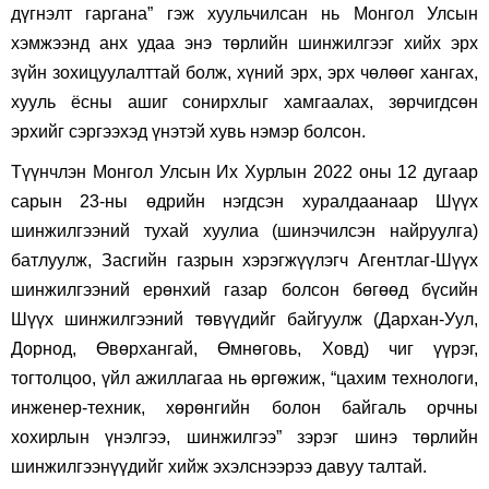
дүгнэлт гаргана” гэж хуульчилсан нь Монгол Улсын
хэмжээнд анх удаа энэ төрлийн шинжилгээг хийх эрх
зүйн зохицуулалттай болж, хүний эрх, эрх чөлөөг хангах,
хууль ёсны ашиг сонирхлыг хамгаалах, зөрчигдсөн
эрхийг сэргээхэд үнэтэй хувь нэмэр болсон.
Түүнчлэн Монгол Улсын Их Хурлын 2022 оны 12 дугаар
сарын 23-ны өдрийн нэгдсэн хуралдаанаар Шүүх
шинжилгээний тухай хуулиа (шинэчилсэн найруулга)
батлуулж, Засгийн газрын хэрэгжүүлэгч Агентлаг-Шүүх
шинжилгээний ерөнхий газар болсон бөгөөд бүсийн
Шүүх шинжилгээний төвүүдийг байгуулж (Дархан-Уул,
Дорнод, Өвөрхангай, Өмнөговь, Ховд) чиг үүрэг,
тогтолцоо, үйл ажиллагаа нь өргөжиж, “цахим технологи,
инженер-техник, хөрөнгийн болон байгаль орчны
хохирлын үнэлгээ, шинжилгээ” зэрэг шинэ төрлийн
шинжилгээнүүдийг хийж эхэлснээрээ давуу талтай.