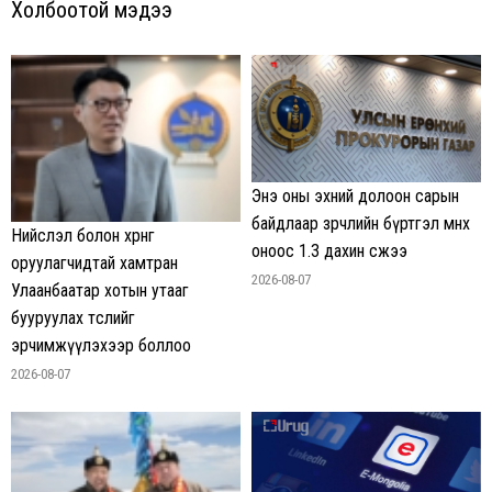
Холбоотой мэдээ
Энэ оны эхний долоон сарын
байдлаар зөрчлийн бүртгэл өмнөх
Нийслэл болон хөрөнгө
оноос 1.3 дахин өсжээ
оруулагчидтай хамтран
2026-08-07
Улаанбаатар хотын утааг
бууруулах төслийг
эрчимжүүлэхээр боллоо
2026-08-07