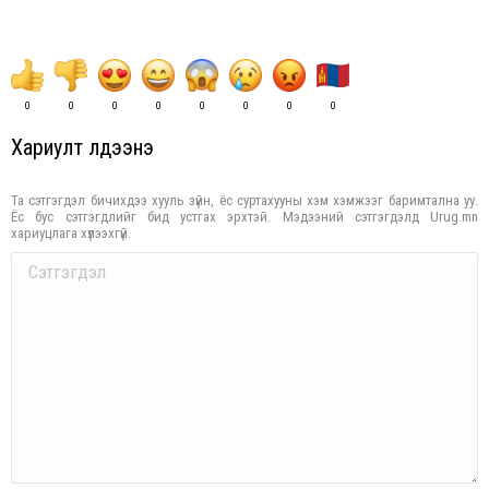
0
0
0
0
0
0
0
0
Хариулт үлдээнэ үү
Та сэтгэгдэл бичихдээ хууль зүйн, ёс суртахууны хэм хэмжээг баримтална уу.
Ёс бус сэтгэгдлийг бид устгах эрхтэй. Мэдээний сэтгэгдэлд Urug.mn
хариуцлага хүлээхгүй.
Comment