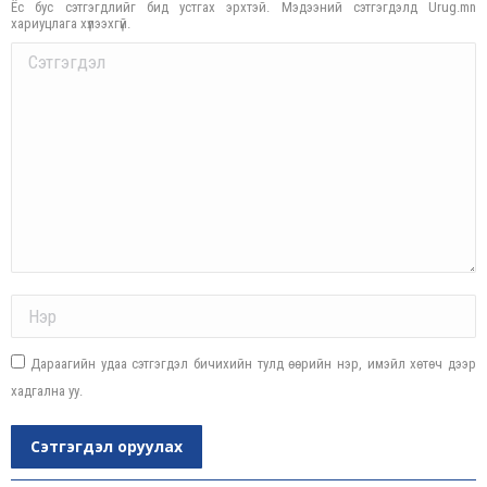
Ёс бус сэтгэгдлийг бид устгах эрхтэй. Мэдээний сэтгэгдэлд Urug.mn
хариуцлага хүлээхгүй.
Comment
Name *
Дараагийн удаа сэтгэгдэл бичихийн тулд өөрийн нэр, имэйл хөтөч дээр
хадгална уу.
Сэтгэгдэл оруулах