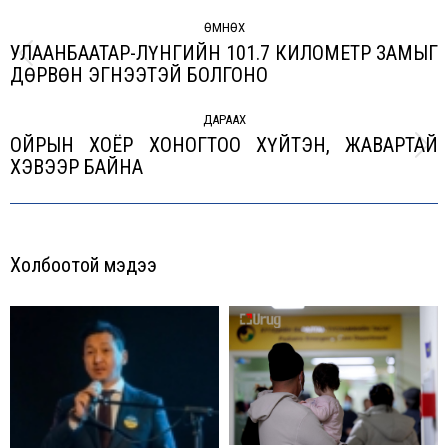
Post
navigation
ӨМНӨХ
УЛААНБААТАР-ЛҮНГИЙН 101.7 КИЛОМЕТР ЗАМЫГ
Previous
ДӨРВӨН ЭГНЭЭТЭЙ БОЛГОНО
post:
ДАРААХ
ОЙРЫН ХОЁР ХОНОГТОО ХҮЙТЭН, ЖАВАРТАЙ
Next
ХЭВЭЭР БАЙНА
post:
Холбоотой мэдээ