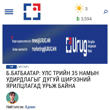
3
Sea
$:
3,594
НҮҮР
»
УЛС ТӨР
»
Б.БАТБААТАР: УЛС ТӨРИЙН 35 НАМЫН
УДИРДЛАГЫГ ДУГУЙ ШИРЭЭНИЙ
ЯРИЛЦЛАГАД УРЬЖ БАЙНА
Нийтэлсэн:
Админ