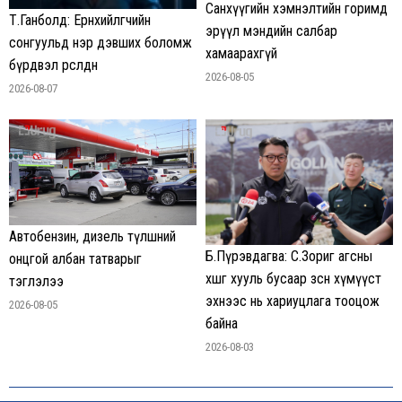
Санхүүгийн хэмнэлтийн горимд
Т.Ганболд: Ерөнхийлөгчийн
эрүүл мэндийн салбар
сонгуульд нэр дэвших боломж
хамаарахгүй
бүрдвэл өрсөлдөнө
2026-08-05
2026-08-07
Автобензин, дизель түлшний
Б.Пүрэвдагва: С.Зориг агсны
онцгой албан татварыг
хөшөөг хууль бусаар зөөсөн хүмүүст
тэглэлээ
эхнээс нь хариуцлага тооцож
2026-08-05
байна
2026-08-03