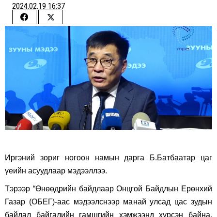
2024.02.19 16:37
Share
Share
on
on
Facebook
Twitter
Иргэний зориг ногоон намын дарга Б.Батбаатар цаг
үеийн асуудлаар мэдээллээ.
Тэрээр “Өнөөдрийн байдлаар Онцгой Байдлын Ерөнхий
Газар (ОБЕГ)-аас мэдээлснээр манай улсад цас зудын
байдал байгалийн гамшгийн хэмжээнд хүрсэн байна.