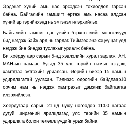
Эрдэнэт хүний амь нас эрсэдсэн тохиолдол гарсан
байна. Байгалийн гамшигт өртөж амь насаа алдсан
хүний ар гэрийнхэнд нь эмгэнэл илэрхийлье.
Байгалийн гамшиг, цаг үеийн бэрхшээлийг монголчууд
бид нэгдэж байж ард нь гардаг. Тиймээс энэ хэцүү цаг үед
нэгдэж бие биедээ туслахыг уриалж байна.
Би хоёрдугаар сарын 5-нд хэвлэлийн хурал зарлаж, АН,
МАН-ын намаас бусад 35 улс төрийн намыг нэгдэж,
хамтдтаа зүтгэхийг уриалсан. Өөрийн биеэр 15 намын
удирдлагатай уулзсан. Тэднээс одоогийн байдлаар10
орчим нам нь нэгдэж хамтрахыг дэмжиж байгаагаа
илэрхийлсэн.
Хоёрдугаар сарын 21-нд буюу нөгөөдөр 11:00 цагаас
дугуй ширээний ярилцлагад улс төрийн 35 намын
удирдлага болон төлөөллүүдийг урьж байна.