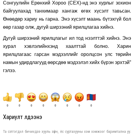
Сонгуулийн Ерөнхий Хороо (СЕХ)-нд энэ хурлыг зохион
байгуулахад танхимаар хангаж өгөх хүсэлт тавьсан.
Өнөөдөр хариу нь гарна. Энэ хүсэлт маань бүтэхгүй бол
өөр газар олж, дугуй ширээний ярилцлагаа хийнэ.
Дугуй ширээний ярилцлагыг ил тод нээлттэй хийнэ. Энэ
хурал хэвлэлийнхэнд хаалттай болно. Харин
ярилцлагаас гарсан мэдээллийг оролцсон улс төрийн
намын удирдлагууд өөрсдөө мэдээлэл хийх бүрэн эрхтэй”
гэлээ.
0
0
0
0
0
0
0
0
Хариулт үлдээнэ үү
Та сэтгэгдэл бичихдээ хууль зүйн, ёс суртахууны хэм хэмжээг баримтална уу.