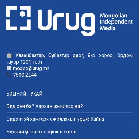
Улаанбаатар, Сүхбаатар дүүрэг, 8-р хороо, Эрдэм
тауэр 1201 тоот
medee@urug.mn
7600 2244
БИДНИЙ ТУХАЙ
Бид хэн бэ? Хэрхэн ажиллах вэ?
Бидэнтэй хамтарч ажиллахыг урьж байна
Бидний үйлчилгээ үзүүлэх нөхцөл