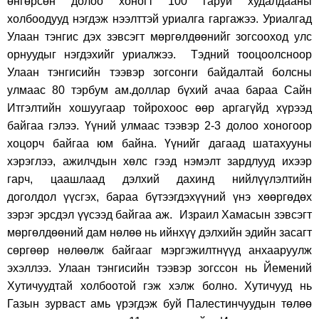
өнгөрсөн долоо хоногт 100 гаруй худалдааны
холбоодууд нэгдэж нээлттэй уриалга гаргажээ. Уриалгад
Улаан тэнгис дэх зэвсэгт мөргөлдөөнийг зогсооход улс
орнуудыг нэгдэхийг уриалжээ. Тэдний тооцоолсноор
Улаан тэнгисийн тээвэр зогсонги байдалтай болсны
улмаас 80 тэрбум ам.доллар бүхий ачаа бараа Сайн
Итгэлтийн хошуугаар тойрохоос өөр аргагүйд хүрээд
байгаа гэлээ. Үүний улмаас тээвэр 2-3 долоо хоногоор
хоцорч байгаа юм байна. Үүнийг дагаад шатахууны
хэрэглээ, ажилчдын хөлс гээд нэмэлт зардлууд ихээр
гарч, цаашлаад дэлхий дахинд нийлүүлэлтийн
доголдол үүсгэх, бараа бүтээгдэхүүний үнэ хөөргөдөх
зэрэг эрсдэл үүсээд байгаа аж. Израил Хамасын зэвсэгт
мөргөлдөөний дам нөлөө нь ийнхүү дэлхийн эдийн засагт
сөргөөр нөлөөлж байгааг мэргэжилтнүүд анхааруулж
эхэллээ. Улаан тэнгисийн тээвэр зогссон нь Йемений
Хутичуудтай холбоотой гэж хэлж болно. Хутичууд нь
Газын зурваст амь үрэгдэж буй Палестинчуудын төлөө