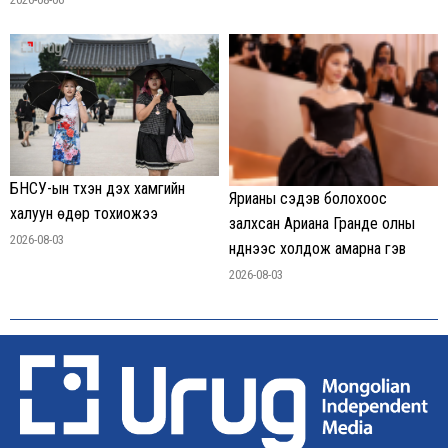
БНСУ-ын түүхэн дэх хамгийн
Ярианы сэдэв болохоос
халуун өдөр тохиожээ
залхсан Ариана Гранде олны
2026-08-03
нүднээс холдож амарна гэв
2026-08-03