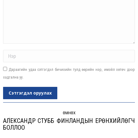
Name *
Дараагийн удаа сэтгэгдэл бичихийн тулд өөрийн нэр, имэйл хөтөч дээр
хадгална уу.
Сэтгэгдэл оруулах
Post
navigation
ӨМНӨХ
АЛЕКСАНДР СТУББ ФИНЛАНДЫН ЕРӨНХИЙЛӨГЧ
Previous
БОЛЛОО
post: