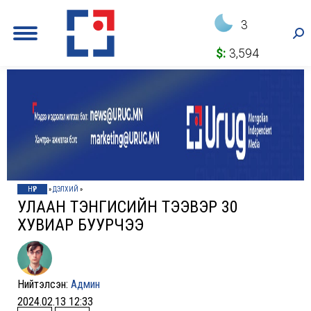
3
Sea
$:
3,594
НҮҮР
»
ДЭЛХИЙ
»
УЛААН ТЭНГИСИЙН ТЭЭВЭР 30
ХУВИАР БУУРЧЭЭ
Нийтэлсэн:
Админ
2024.02.13 12:33