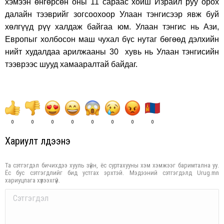
хэмээн өнгөрсөн оны 11 сараас хойш Израил руу орох
далайн тээврийг зогсоохоор Улаан тэнгисээр явж буй
хөлгүүд рүү халдаж байгаа юм. Улаан тэнгис нь Ази,
Европыг холбосон маш чухал бүс нутаг бөгөөд дэлхийн
нийт худалдаа арилжааны 30 хувь нь Улаан тэнгисийн
тээврээс шууд хамааралтай байдаг.
0
0
0
0
0
0
0
0
Хариулт үлдээнэ үү
Та сэтгэгдэл бичихдээ хууль зүйн, ёс суртахууны хэм хэмжээг баримтална уу.
Ёс бус сэтгэгдлийг бид устгах эрхтэй. Мэдээний сэтгэгдэлд Urug.mn
хариуцлага хүлээхгүй.
Comment