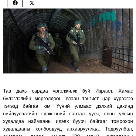
Share
Share
on
on
Facebook
Twitter
Тав дахь сардаа үргэлжилж буй Израил, Хамас
бүлэглэлийн мөргөлдөөн Улаан тэнгист цар хүрээгээ
тэлээд байгаа юм. Үүний улмаас дэлхий дахинд
нийлүүлэлтийн сүлжээний саатал үүсч, олон улсын
худалдаа наймааны идэвх буурч байгааг томоохон
худалдааны холбоодууд анхаарууллаа. Тодруулбал,