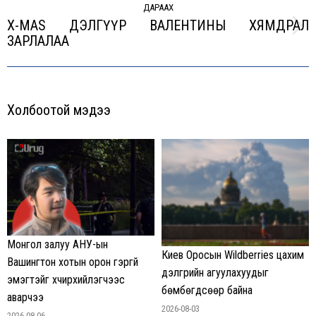
ДАРААХ
X-MAS ДЭЛГҮҮР ВАЛЕНТИНЫ ХЯМДРАЛ
Next
ЗАРЛАЛАА
post:
Холбоотой мэдээ
Монгол залуу АНУ-ын
Киев Оросын Wildberries цахим
Вашингтон хотын орон гэргүй
дэлгүүрийн агуулахуудыг
эмэгтэйг хүчирхийлэгчээс
бөмбөгдсөөр байна
аварчээ
2026-08-03
2026-08-06