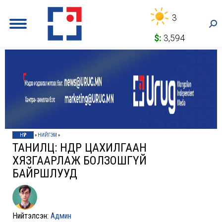
3
Sea
$:
3,594
НҮҮР
»
НИЙГЭМ
»
ТАНИЛЦ: ӨНӨӨДӨР ЦАХИЛГААН
ХЯЗГААРЛАЖ БОЛЗОШГҮЙ
БАЙРШЛУУД
Нийтэлсэн:
Админ