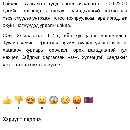
байдлыг хангахын тулд оргил ачааллын 17:00-22:00
цагийн хооронд ашиглах шаардлагагүй цахилгаан
хэрэгслүүдээ унтрааж, тогоо тохируулахыг ард иргэд, аж
ахуйн нэгжүүдэд уриалж байна.
Жич: Хязгаарлалт 1-2 цагийн хугацаанд үргэлжилнэ.
Тухайн үеийн сэргээгдэх эрчим хүчний үйлдвэрлэлээс
хамаарч хуваарьт өөрчлөлт орох магадлалтай тул
нөхцөл байдлыг харгалзан үзэж, хүлээцтэй хандахыг
хэрэглэгч та бүхнээс хүсье.
0
0
0
0
0
0
0
0
Хариулт үлдээнэ үү