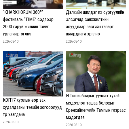
“KHARKHORUM 360°”
Дэлхийн шилдэг их сургуулийн
фестиваль “TIME” сэдвээр
элсэгчид санхүүжилтийн
2000 гаруй жилийн түүхийг
асуудлаар засгийн газарт
урлагаар өгүүлнэ
шаардлага хүргүүлнэ
2026-08-10
2026-08-10
Н.Түвшинбаярыг уучлах тухай
КОП17 хурлын үеэр зах
мэдээлэл ташаа болохыг
худалдааны төвийн зогсоолууд
Ерөнхийлөгчийн Тамгын газраас
түр хаагдана
мэдэгдэв
2026-08-10
2026-08-10