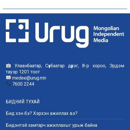
Улаанбаатар, Сүхбаатар дүүрэг, 8-р хороо, Эрдэм
тауэр 1201 тоот
medee@urug.mn
7600 2244
БИДНИЙ ТУХАЙ
Бид хэн бэ? Хэрхэн ажиллах вэ?
Бидэнтэй хамтарч ажиллахыг урьж байна