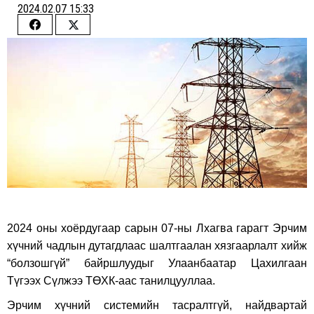
2024.02.07 15:33
Share
Share
on
on
Facebook
Twitter
2024 оны хоёрдугаар сарын 07-ны Лхагва гарагт Эрчим
хүчний чадлын дутагдлаас шалтгаалан хязгаарлалт хийж
“болзошгүй” байршлуудыг Улаанбаатар Цахилгаан
Түгээх Сүлжээ ТӨХК-аас танилцууллаа.
Эрчим хүчний системийн тасралтгүй, найдвартай