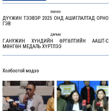
Post
navigation
ӨМНӨХ
ДҮҮЖИН ТЭЭВЭР 2025 ОНД АШИГЛАЛТАД ОРНО
Previous
ГЭВ
post:
ДАРААХ
Г.АНУЖИН ХҮНДИЙН ӨРГӨЛТИЙН ААШТ-С
Next
МӨНГӨН МЕДАЛЬ ХҮРТЛЭЭ
post:
Холбоотой мэдээ