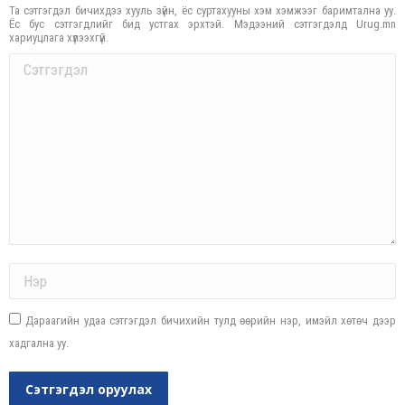
Та сэтгэгдэл бичихдээ хууль зүйн, ёс суртахууны хэм хэмжээг баримтална уу.
Ёс бус сэтгэгдлийг бид устгах эрхтэй. Мэдээний сэтгэгдэлд Urug.mn
хариуцлага хүлээхгүй.
Comment
Name *
Дараагийн удаа сэтгэгдэл бичихийн тулд өөрийн нэр, имэйл хөтөч дээр
хадгална уу.
Сэтгэгдэл оруулах