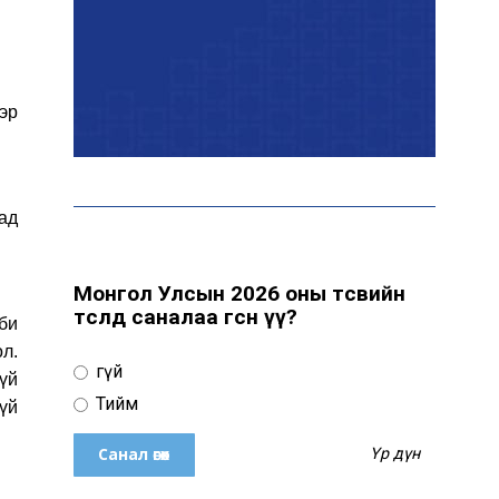
байна
“Сүхбаатар дүүрэгт
үйлдвэрлэв- 2026”
эр
үзэсгэлэн үргэлжилж
байна
сад
Т.Ганболд: Ерөнхийлөгчийн
сонгуульд нэр дэвших
боломж бүрдвэл өрсөлдөнө
Монгол Улсын 2026 оны төсвийн
төсөлд саналаа өгсөн үү?
 би
л.
Цахим орчинд тархсан
Үгүй
бичлэгийн дараа
үй
автобусны жолоочид
Тийм
гүй
хариуцлага тооцжээ
Үр дүн
ХААН Банк Ногоон нуур