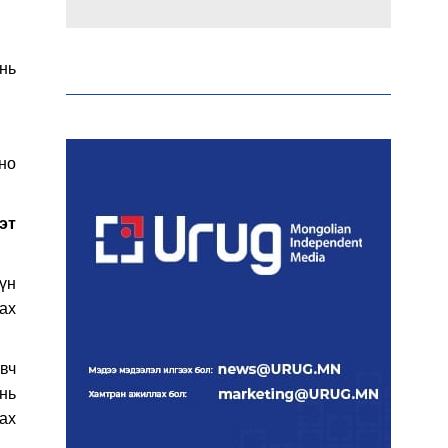
Эрдэмтэд AI ашиглан цоо
шинэ вирусүүд бүтээжээ
 нь
но
Ш.Шинэцэцэгийг
хохироосон гэх 2011 оны
хэргийг прокуророос
шүүхэд шилжүүлжээ
эт
үн
Meta компанийг 567 сая
ам.доллароор торгожээ
аах
эвч
нь
Шатахууны нийлүүлэлт
рах
эрчимжиж, түгээлтийн
хүчин чадлыг нэмэгдүүлж