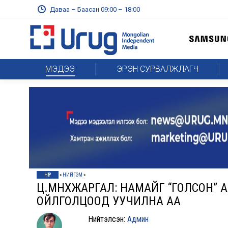
Даваа – Баасан 09:00 – 18:00
МЭДЭЭ
ЭРЭН СУРВАЛЖЛАГЧ
НҮҮР
»
НИЙГЭМ
»
Ц.МӨНХЖАРГАЛ: НАМАЙГ “ГОЛСОН”
ОЙЛГОЛЦООД УУЧИЛНА АА
Нийтэлсэн:
Админ