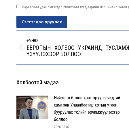
Дараагийн удаа сэтгэгдэл бичихийн тулд өөрийн нэр, имэйл хөтөч д
Сэтгэгдэл оруулах
Post
navigation
ӨМНӨХ
ЕВРОПЫН ХОЛБОО УКРАИНД ТУСЛАМ
Previous
ҮЗҮҮЛЭХЭЭР БОЛЛОО
post:
Холбоотой мэдээ
Нийслэл болон хөрөнгө оруулагчидтай
хамтран Улаанбаатар хотын утааг
бууруулах төслийг эрчимжүүлэхээр
боллоо
2026-08-07