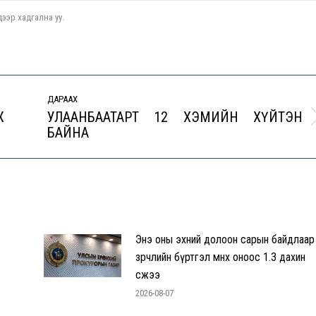
ээр хадгална уу.
ДАРААХ
Ж
УЛААНБААТАРТ 12 ХЭМИЙН ХҮЙТЭН
Next
БАЙНА
post:
Энэ оны эхний долоон сарын байдлаар
зөрчлийн бүртгэл өмнөх оноос 1.3 дахин
өсжээ
2026-08-07