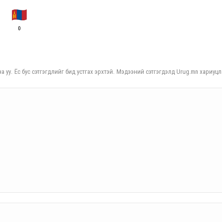
0
а уу. Ёс бус сэтгэгдлийг бид устгах эрхтэй. Мэдээний сэтгэгдэлд Urug.mn хариуцл