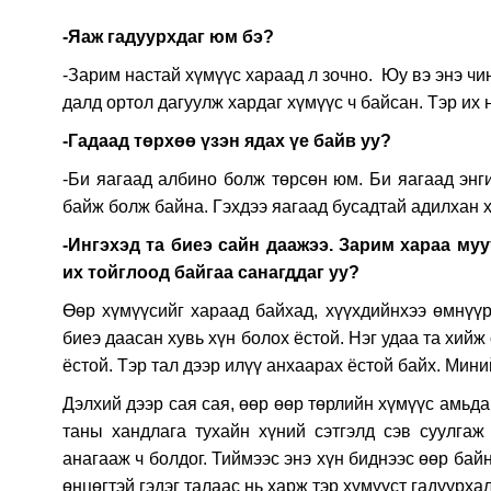
-Яаж гадуурхдаг юм бэ?
-Зарим настай хүмүүс хараад л зочно. Юу вэ энэ чин
далд ортол дагуулж хардаг хүмүүс ч байсан. Тэр их 
-Гадаад төрхөө үзэн ядах үе байв уу?
-Би яагаад албино болж төрсөн юм. Би яагаад энг
байж болж байна. Гэхдээ яагаад бусадтай адилхан х
-Ингэхэд та биеэ сайн даажээ. Зарим хараа му
их тойглоод байгаа санагддаг уу?
Өөр хүмүүсийг хараад байхад, хүүхдийнхээ өмнүүр 
биеэ даасан хувь хүн болох ёстой. Нэг удаа та хийж
ёстой. Тэр тал дээр илүү анхаарах ёстой байх. Мини
Дэлхий дээр сая сая, өөр өөр төрлийн хүмүүс амьд
таны хандлага тухайн хүний сэтгэлд сэв суулгаж
анагааж ч болдог. Тиймээс энэ хүн биднээс өөр байн
өнцөгтэй гэдэг талаас нь харж тэр хүмүүст гадуурха