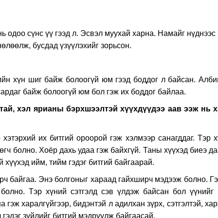
ь одоо сүнс үү гээд л. Эсвэл муухай харна. Намайг нүднээс
нөлөөлж, бусдад үзүүлэхийг зорьсон.
ийн хүн шиг байж болоогүй юм гээд боддог л байсан. Алби
ардаг байж болоогүй юм бол гэж их боддог байлаа.
утай, хэл ярианы бэрхшээлтэй хүүхдүүдээ аав ээж нь х
хэтэрхий их битгий ороорой гэж хэлмээр санагддаг. Тэр х
 өгч болно. Хоёр дахь удаа гэж байхгүй. Таны хүүхэд биеэ д
й хүүхэд ийм, тийм гэдэг битгий байгаарай.
арч байгаа. Энэ болгоныг хараад гайхширч мэдээж болно. Г
 болно. Тэр хүний сэтгэлд сэв үлдэж байсан бол үүнийг 
а гэж харалгүйгээр, бидэнтэй л адилхан зүрх, сэтгэлтэй, ха
л гэдэг зүйлийг битгий мэдрүүлж байгаасай.