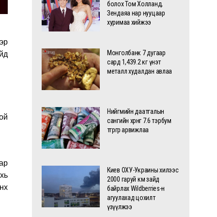
болох Том Холланд,
Зендаяа нар нууцаар
хуримаа хийжээ
эр
Монголбанк 7 дугаар
йд
сард 1,439.2 кг үнэт
металл худалдан авлаа
Нийгмийн даатгалын
ой
сангийн хөрөнгө 7.6 тэрбум
төгрөгөөр арвижлаа
ар
Киев ОХУ-Украины хилээс
хь
2000 гаруй км зайд
йнх
байрлах Wildberries-н
агуулахад цохилт
үзүүлжээ