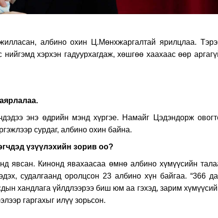
жилласан, албино охин Ц.Мөнхжаргалтай ярилцлаа. Тэрэ
 нийгэмд хэрхэн гадуурхагдаж, хөшгөө хаахаас өөр аргагү
аярлалаа.
гчдэдээ энэ өдрийн мэнд хүргэе. Намайг Цэдэндорж овогт
гэжлээр сурдаг, албино охин байна.
эгчдэд үзүүлэхийн зорив оо?
онд явсан. Кинонд явахаасаа өмнө албино хүмүүсийн тала
дэх, судалгаанд оролцсон 23 албино хүн байгаа. “366 да
усдын хандлага үйлдлээрээ биш юм аа гэхэд, зарим хүмүүси
ээлээр гаргахыг илүү зорьсон.