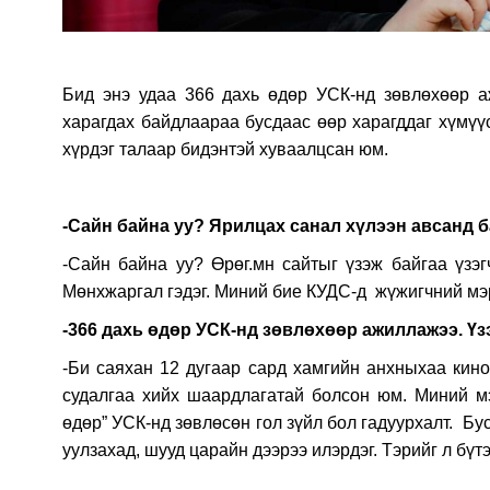
Бид энэ удаа 366 дахь өдөр УСК-нд зөвлөхөөр а
харагдах байдлаараа бусдаас өөр харагддаг хүмүүс
хүрдэг талаар бидэнтэй хуваалцсан юм.
-Сайн байна уу? Ярилцах санал хүлээн авсанд б
-Сайн байна уу? Өрөг.мн сайтыг үзэж байгаа үзэ
Мөнхжаргал гэдэг. Миний бие КУДС-д жүжигчний мэр
-366 дахь өдөр УСК-нд зөвлөхөөр ажиллажээ. Үз
-Би саяхан 12 дугаар сард хамгийн анхныхаа кин
судалгаа хийх шаардлагатай болсон юм. Миний мэ
өдөр” УСК-нд зөвлөсөн гол зүйл бол гадуурхалт. Б
уулзахад, шууд царайн дээрээ илэрдэг. Тэрийг л бүт