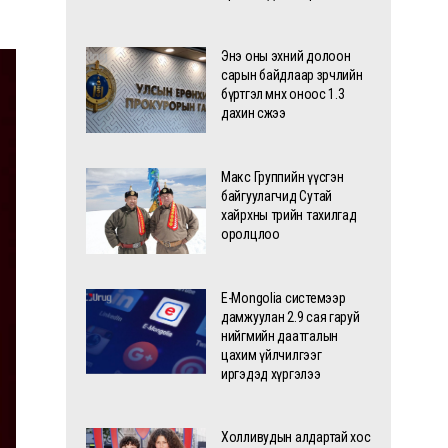
Энэ оны эхний долоон
сарын байдлаар зөрчлийн
бүртгэл өмнөх оноос 1.3
дахин өсжээ
Макс Группийн үүсгэн
байгуулагчид Сутай
хайрхны төрийн тахилгад
оролцлоо
E-Mongolia системээр
дамжуулан 2.9 сая гаруй
нийгмийн даатгалын
цахим үйлчилгээг
иргэдэд хүргэлээ
Холливудын алдартай хос