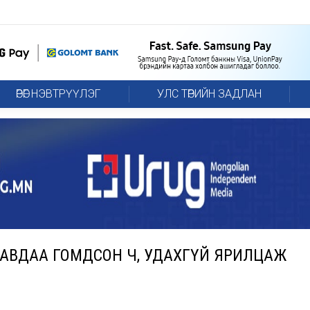
ӨРӨГ НЭВТРҮҮЛЭГ
УЛС ТӨРИЙН ЗАДЛАН
 ААВДАА ГОМДСОН Ч, УДАХГҮЙ ЯРИЛЦАЖ