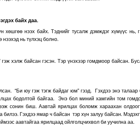
эгдэх байх даа.
 хөшгөө нээх байх. Тэднийг тусалж дэмждэг хүмүүс нь, г
 нээхэд нь түлхэц болно.
” гэж хэлж байсан гэсэн. Тэр үнэхээр гомдмоор байсан. Бу
лсан. “Би юу гэж тэгж байдаг юм” гээд. Гэхдээ энэ талаар
илцах бодолтой байгаа. Энэ бол миний хамгийн том гомдо
ээж сонин биш. Аавтай ярилцах боломж хараахан олдоог
а билээ. Гэхдээ ямар ч байсан тэр хүн залуу байсан. Мэдэх
иймээс аавтайгаа ярилцаад ойлголцчихвол би уучилна аа.