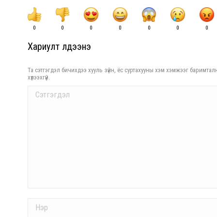
0
0
0
0
0
0
0
Хариулт үлдээнэ үү
Та сэтгэгдэл бичихдээ хууль зүйн, ёс суртахууны хэм хэмжээг баримталн
хүлээхгүй.
Comment
Name *