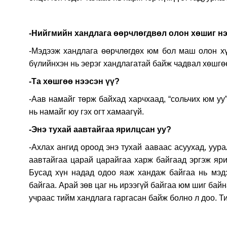
-Нийгмийн хандлага өөрчлөгдвөл олон хөшиг нэ
-Мэдээж хандлага өөрчлөгдөх юм бол маш олон хүн
бүлийнхэн нь эерэг хандлагатай байж чадвал хөшгөө
-Та хөшгөө нээсэн үү?
-Аав намайг төрж байхад харчхаад, “сольчих юм уу
нь намайг юу гэх огт хамаагүй.
-Энэ тухай аавтайгаа ярилцсан уу?
-Ахлах ангид ороод энэ тухай ааваас асуухад, уура
аавтайгаа царай царайгаа харж байгаад эргэж яр
Бусад хүн надад одоо яаж хандаж байгаа нь мэд
байгаа. Арай зөв цаг нь ирээгүй байгаа юм шиг байн
учраас тийм хандлага гаргасан байж болно л доо. Т