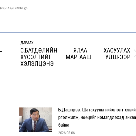
ээр хадгална уу.
ДАРААХ
С.БАТДӨЛИЙН ЯЛАА ХАСУУЛАХ
Г
ХҮСЭЛТИЙГ МАРГААШ УДШ-ЭЭР
Next
ХЭЛЭЛЦЭНЭ
post:
Б.Дашпүрэв: Шатахууны нийлүүлэлт хэвий
үргэлжилж, нөөцийг нэмэгдүүлэхэд анха
байна
2026-08-06