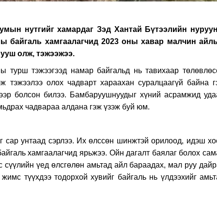
 сумын нутгийг хамардаг Зэд Хантай Бүтээлийн нуруу
ны байгаль хамгаалагчид 2023 оны хавар малчин айл
ууш олж, тэжээжээ.
ны турш тэжээгээд намар байгальд нь тавихаар төлөвлөс
эж тэжээлээ олох чадварт хараахан суралцаагүй байна г
хээр болсон билээ.
Бамбаруушнуудыг хүний асрамжид уда
амьдрах чадвараа алдана гэж үзэж буй юм.
г сар унтаад сэрлээ. Их өлссөн шинжтэй орилоод, идэш хо
айгаль хамгаалагчид ярьжээ. Ойн дагалт баялаг болох сам
с сүүлийн үед өлсгөлөн амьтад айл бараадах, мал руу дайр
 жимс түүхдээ тодорхой хувийг байгаль нь үлдээхийг амьт