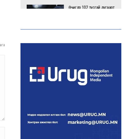
Өчигдөр 102 тусгай дугаарт
2321 дуудлага, мэдээлэл
бүртгэгджээ
ага
Монголын шигшээ баг
Японд хамтарсан
бэлтгэлд оролцоно
Өнөөдөр цахилгаан
хязгаарлах байршил
“Явуулын оффис” өнөөдөр
“Нарантуул” ОУХТ-д
ажиллана