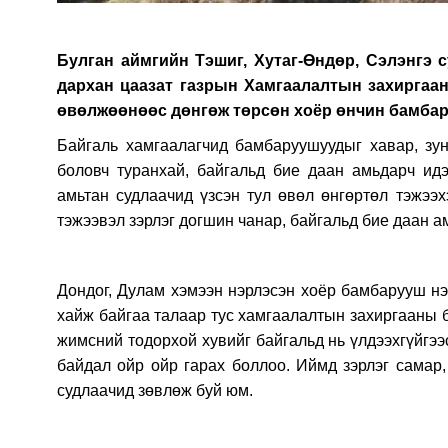
Булган аймгийн Тэшиг, Хутаг-Өндөр, Сэлэнгэ
дархан цаазат газрын Хамгаалалтын захиргаа
өвөлжөөнөөс дөнгөж төрсөн хоёр өнчин бамбар
Байгаль хамгаалагчид бамбаруушуудыг хавар, зу
боловч туранхай, байгальд бие даан амьдарч ид
амьтан судлаачид үзсэн тул өвөл өнгөртөл тэжээ
тэжээвэл зэрлэг догшин чанар, байгальд бие даан 
Дондог, Дулам хэмээн нэрлэсэн хоёр бамбарууш нэ
хайж байгаа талаар тус хамгаалалтын захиргааны б
жимсний тодорхой хувийг байгальд нь үлдээхгүйгээ
байдал ойр ойр гарах боллоо. Иймд зэрлэг самар,
судлаачид зөвлөж буй юм.