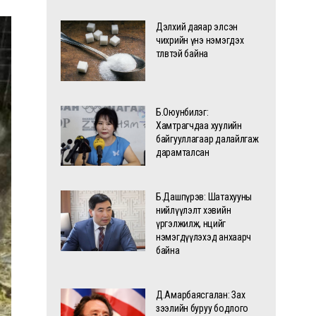
Дэлхий даяар элсэн
чихрийн үнэ нэмэгдэх
төлөвтэй байна
Б.Оюунбилэг:
Хамтрагчдаа хуулийн
байгууллагаар далайлгаж
дарамталсан
Б.Дашпүрэв: Шатахууны
нийлүүлэлт хэвийн
үргэлжилж, нөөцийг
нэмэгдүүлэхэд анхаарч
байна
Д.Амарбаясгалан: Зах
зээлийн буруу бодлого