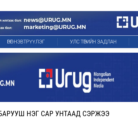
ӨРӨГ НЭВТРҮҮЛЭГ
УЛС ТӨРИЙН ЗАДЛАН
БАРУУШ НЭГ САР УНТААД СЭРЖЭЭ