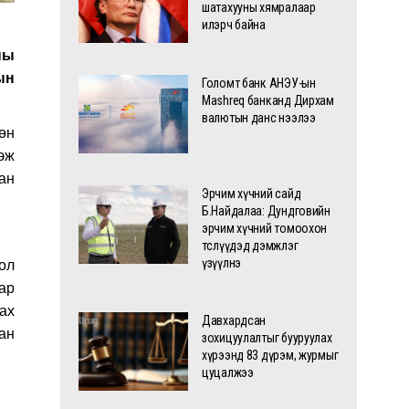
шатахууны хямралаар
илэрч байна
ны
ын
Голомт банк АНЭУ-ын
Mashreq банканд Дирхам
валютын данс нээлээ
өн
эж
ан
Эрчим хүчний сайд
Б.Найдалаа: Дундговийн
эрчим хүчний томоохон
төслүүдэд дэмжлэг
үзүүлнэ
ол
ар
ах
Давхардсан
ан
зохицуулалтыг бууруулах
хүрээнд 83 дүрэм, журмыг
цуцалжээ