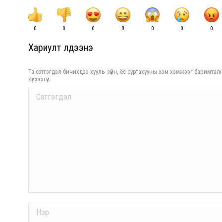
0
0
0
0
0
0
0
Хариулт үлдээнэ үү
Та сэтгэгдэл бичихдээ хууль зүйн, ёс суртахууны хэм хэмжээг баримталн
хүлээхгүй.
Comment
Name *