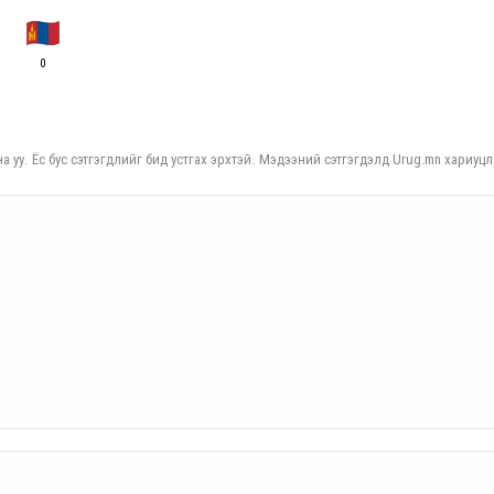
0
а уу. Ёс бус сэтгэгдлийг бид устгах эрхтэй. Мэдээний сэтгэгдэлд Urug.mn хариуцл