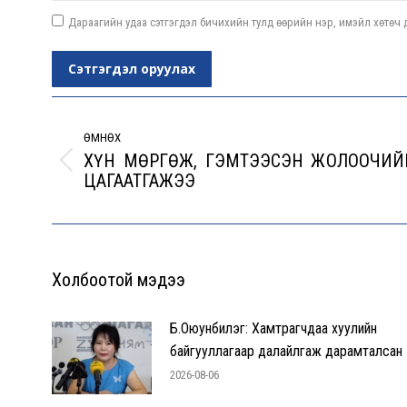
Дараагийн удаа сэтгэгдэл бичихийн тулд өөрийн нэр, имэйл хөтөч д
Сэтгэгдэл оруулах
Post
navigation
ӨМНӨХ
ХҮН МӨРГӨЖ, ГЭМТЭЭСЭН ЖОЛООЧИЙ
Previous
ЦАГААТГАЖЭЭ
post:
Холбоотой мэдээ
Б.Оюунбилэг: Хамтрагчдаа хуулийн
байгууллагаар далайлгаж дарамталсан
2026-08-06