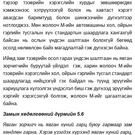
тэрээр тээврийн хэрэгслийн хурдыг зөвшөөрөгдөх
хэмжээнээс хэтрүүлээгүй болох нь хавтаст хэрэгт
авагдсан баримтууд болон шинжээчийн дүгнэлтээр
нотлогджээ. Мөн жолооч М-ийн автомашины хол, ойрын
гэрлийн тусгалын хүч стандартын шаардлага хангахгүй
байсан нь ослын үндсэн шалтгаан болохгүй бөгөөд
осолд нөлөөлсөн байх магадлалтай гэж дүгнэсэн байна.
Иймд зам тээврийн осол гарах үндсэн шалтгаан нь явган
зорчигчийн буруутай үйлдэл гэж, харин жолооч М-ийн
тээврийн хэрэгслийн хол, ойрын гэрлийн тусгал стандарт
шаардлагад нийцээгүй гэх байдал нь түүнд эрүүгийн
хариуцлага хүлээлгэх үндэслэл биш гэж дүгнээд эрүүгийн
хэргийг хэрэгсэхгүй болгож, жолооч М-ийг цагаатгасан
байна.
Замын хөдөлгөөний дүрмийн 5.6
Явган зорчигч нь явган хүний гарц буюу гармаар зам
хөндлөн гарна. Хэрэв үзэгдэх хүрээнд явган хүний гарц,