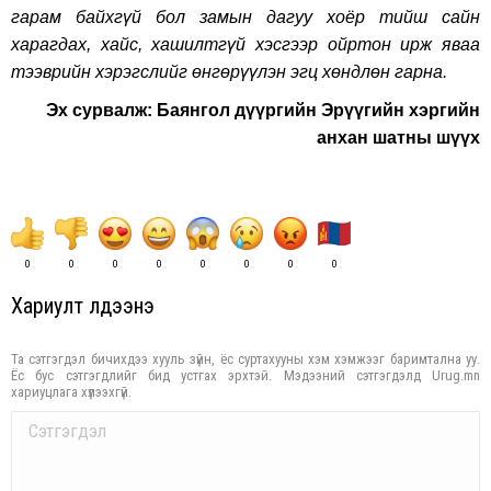
гарам байхгүй бол замын дагуу хоёр тийш сайн
харагдах, хайс, хашилтгүй хэсгээр ойртон ирж яваа
тээврийн хэрэгслийг өнгөрүүлэн эгц хөндлөн гарна.
Эх сурвалж: Баянгол дүүргийн Эрүүгийн хэргийн
анхан шатны шүүх
0
0
0
0
0
0
0
0
Хариулт үлдээнэ үү
Та сэтгэгдэл бичихдээ хууль зүйн, ёс суртахууны хэм хэмжээг баримтална уу.
Ёс бус сэтгэгдлийг бид устгах эрхтэй. Мэдээний сэтгэгдэлд Urug.mn
хариуцлага хүлээхгүй.
Comment