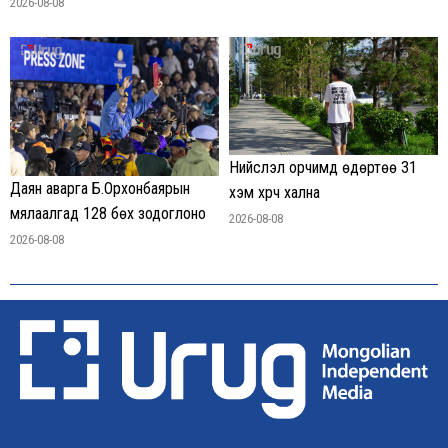
2026-08-08
Нийслэл орчимд өдөртөө 31
Даян аварга Б.Орхонбаярын
хэм хүрч хална
мялаалгад 128 бөх зодоглоно
2026-08-08
2026-08-08