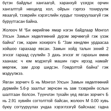
бүтэн байдлыг хангаагүй, харанхуй үзэгдэх орчин
хангалтгүй нөхцөлд хол, ойрын гэрлээ тохируулж
яваагүй, тээврийн хэрэгслийн хурдыг тохируулаагүй гэж
буруутгасан байна.
Жолооч М “Би өөрийгөө ямар нэгэн байдлаар Монгол
Улсын Замын хөдөлгөөний дүрэм зөрчөөгүй гэж үзэж
байна” гэж, харин хохирогч Б “Зам хөндлөн урдаасаа
хойшоо гарахаар явсан. Замын хойд талын эхний 2
эгнээг гараад сүүлийн 3 дахь эгнээг яг гарахын өмнө
хаанаас ч юм мэдэхгүй машин гарч ирээд намайг
мөргөж, зам дээр шидсэн. Гомдолтой байна” гэж
мэдүүлжээ.
Явган зорчигч Б нь Монгол Улсын Замын хөдөлгөөний
дүрмийн 5.6-р заалтыг зөрчсөн нь зам тээврийн ослын
шалтгаан болсон. Түүнчлэн тухайн үед явган зорчигч Б
нь 2.91 хувийн согтолттой байсан, жолооч М 0.00 хувь
буюу согтууруулах ундаа хэрэглээгүй байснаас гадна