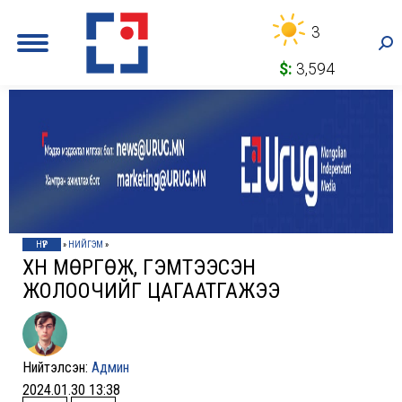
3
Sea
$:
3,594
НҮҮР
»
НИЙГЭМ
»
ХҮН МӨРГӨЖ, ГЭМТЭЭСЭН
ЖОЛООЧИЙГ ЦАГААТГАЖЭЭ
Нийтэлсэн:
Админ
2024.01.30 13:38