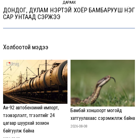
ДАРААХ
ДОНДОГ, ДУЛАМ НЭРТЭЙ ХОЁР БАМБАРУУШ НЭГ
Next
САР УНТААД СЭРЖЭЭ
post:
Холбоотой мэдээ
Аи-92 автобензиний импорт,
Бамбай хоншоорт могойд
тээвэрлэлт, түгээлтийг 24
хатгуулахаас сэрэмжлүүлж байна
цагаар шуурхай зохион
2026-08-08
байгуулж байна