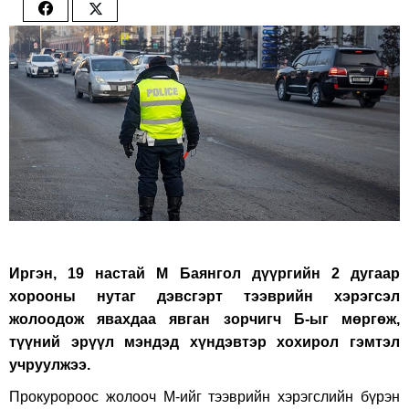
Share
Share
on
on
Facebook
Twitter
Иргэн, 19 настай М Баянгол дүүргийн 2 дугаар
хорооны нутаг дэвсгэрт тээврийн хэрэгсэл
жолоодож явахдаа явган зорчигч Б-ыг мөргөж,
түүний эрүүл мэндэд хүндэвтэр хохирол гэмтэл
учруулжээ.
Прокуророос жолооч М-ийг тээврийн хэрэгслийн бүрэн