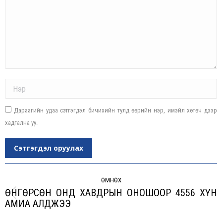
Name *
Дараагийн удаа сэтгэгдэл бичихийн тулд өөрийн нэр, имэйл хөтөч дээр
хадгална уу.
Сэтгэгдэл оруулах
Post
navigation
ӨМНӨХ
ӨНГӨРСӨН ОНД ХАВДРЫН ОНОШООР 4556 ХҮН
Previous
АМИА АЛДЖЭЭ
post: