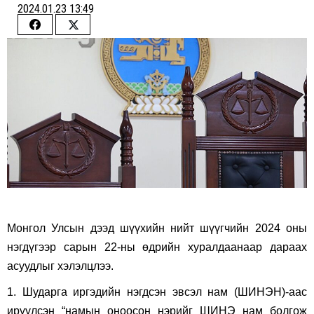
2024.01.23 13:49
Share
Share
on
on
Facebook
Twitter
Монгол Улсын дээд шүүхийн нийт шүүгчийн 2024 оны
нэгдүгээр сарын 22-ны өдрийн хуралдаанаар дараах
асуудлыг хэлэлцлээ.
1. Шударга иргэдийн нэгдсэн эвсэл нам (ШИНЭН)-аас
ирүүлсэн “намын оноосон нэрийг ШИНЭ нам болгож