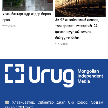
Улаанбаатарт өнөөдөр аадар бороо
орно
Аи-92 автобензиний импорт,
тээвэрлэлт, түгээлтийг 24
2026-08-09
цагаар шуурхай зохион
байгуулж байна
2026-08-08
Улаанбаатар, Сүхбаатар дүүрэг, 8-р хороо, Эрдэм
тауэр 1201 тоот