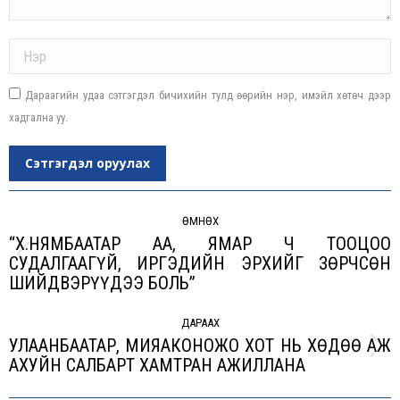
Name *
Дараагийн удаа сэтгэгдэл бичихийн тулд өөрийн нэр, имэйл хөтөч дээр
хадгална уу.
Сэтгэгдэл оруулах
Post
navigation
ӨМНӨХ
“Х.НЯМБААТАР АА, ЯМАР Ч ТООЦОО
СУДАЛГААГҮЙ, ИРГЭДИЙН ЭРХИЙГ ЗӨРЧСӨН
Previous
ШИЙДВЭРҮҮДЭЭ БОЛЬ”
post:
ДАРААХ
УЛААНБААТАР, МИЯАКОНОЖО ХОТ НЬ ХӨДӨӨ АЖ
Next
АХУЙН САЛБАРТ ХАМТРАН АЖИЛЛАНА
post: