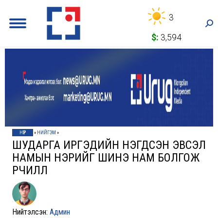
3
Sea
$:
3,594
НҮҮР
»
НИЙГЭМ
»
ШУДАРГА ИРГЭДИЙН НЭГДСЭН ЭВСЭЛ
НАМЫН НЭРИЙГ ШИНЭ НАМ БОЛГОЖ
ӨӨРЧИЛЛӨӨ
Нийтэлсэн:
Админ