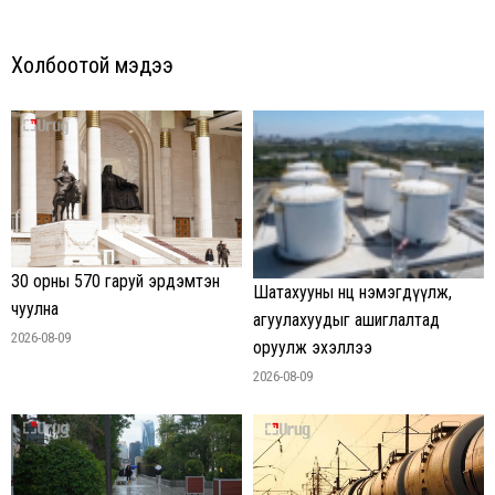
Холбоотой мэдээ
30 орны 570 гаруй эрдэмтэн
Шатахууны нөөц нэмэгдүүлж,
чуулна
агуулахуудыг ашиглалтад
2026-08-09
оруулж эхэллээ
2026-08-09