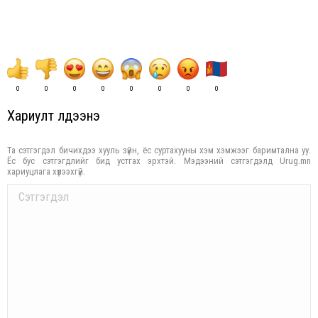
0
0
0
0
0
0
0
0
Хариулт үлдээнэ үү
Та сэтгэгдэл бичихдээ хууль зүйн, ёс суртахууны хэм хэмжээг баримтална уу.
Ёс бус сэтгэгдлийг бид устгах эрхтэй. Мэдээний сэтгэгдэлд Urug.mn
хариуцлага хүлээхгүй.
Comment