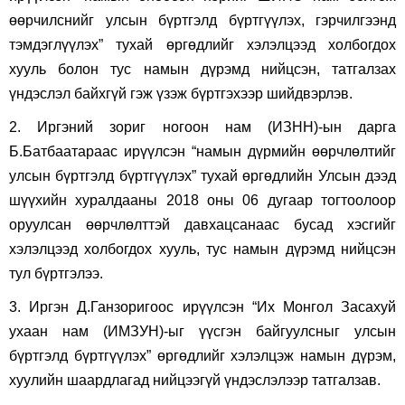
өөрчилснийг улсын бүртгэлд бүртгүүлэх, гэрчилгээнд
тэмдэглүүлэх” тухай өргөдлийг хэлэлцээд холбогдох
хууль болон тус намын дүрэмд нийцсэн, татгалзах
үндэслэл байхгүй гэж үзэж бүртгэхээр шийдвэрлэв.
2. Иргэний зориг ногоон нам (ИЗНН)-ын дарга
Б.Батбаатараас ирүүлсэн “намын дүрмийн өөрчлөлтийг
улсын бүртгэлд бүртгүүлэх” тухай өргөдлийн Улсын дээд
шүүхийн хуралдааны 2018 оны 06 дугаар тогтоолоор
оруулсан өөрчлөлттэй давхацсанаас бусад хэсгийг
хэлэлцээд холбогдох хууль, тус намын дүрэмд нийцсэн
тул бүртгэлээ.
3. Иргэн Д.Ганзоригоос ирүүлсэн “Их Монгол Засахуй
ухаан нам (ИМЗУН)-ыг үүсгэн байгуулсныг улсын
бүртгэлд бүртгүүлэх” өргөдлийг хэлэлцэж намын дүрэм,
хуулийн шаардлагад нийцээгүй үндэслэлээр татгалзав.