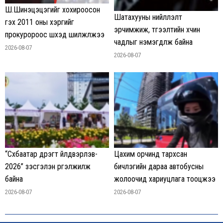
Ш.Шинэцэцэгийг хохироосон
Шатахууны нийлүүлэлт
гэх 2011 оны хэргийг
эрчимжиж, түгээлтийн хүчин
прокуророос шүүхэд шилжүүлжээ
чадлыг нэмэгдүүлж байна
2026-08-07
2026-08-07
“Сүхбаатар дүүрэгт үйлдвэрлэв-
Цахим орчинд тархсан
2026” үзэсгэлэн үргэлжилж
бичлэгийн дараа автобусны
байна
жолоочид хариуцлага тооцжээ
2026-08-07
2026-08-07