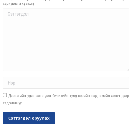
хариуцлага хүлээхгүй.
Comment
Name *
Дараагийн удаа сэтгэгдэл бичихийн тулд өөрийн нэр, имэйл хөтөч дээр
хадгална уу.
Сэтгэгдэл оруулах
Post