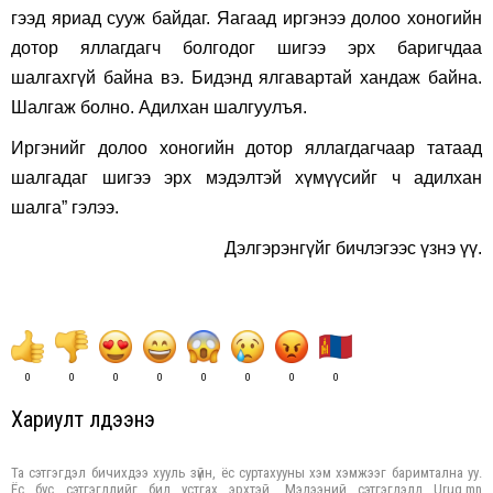
гээд яриад сууж байдаг. Яагаад иргэнээ долоо хоногийн
дотор яллагдагч болгодог шигээ эрх баригчдаа
шалгахгүй байна вэ. Бидэнд ялгавартай хандаж байна.
Шалгаж болно. Адилхан шалгуулъя.
Иргэнийг долоо хоногийн дотор яллагдагчаар татаад
шалгадаг шигээ эрх мэдэлтэй хүмүүсийг ч адилхан
шалга” гэлээ.
Дэлгэрэнгүйг бичлэгээс үзнэ үү.
0
0
0
0
0
0
0
0
Хариулт үлдээнэ үү
Та сэтгэгдэл бичихдээ хууль зүйн, ёс суртахууны хэм хэмжээг баримтална уу.
Ёс бус сэтгэгдлийг бид устгах эрхтэй. Мэдээний сэтгэгдэлд Urug.mn