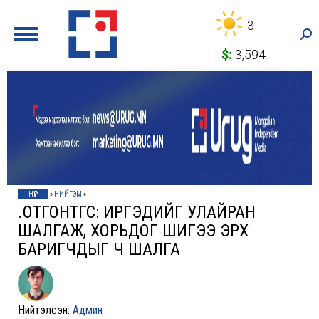
3
Sea
$:
3,594
НҮҮР
»
НИЙГЭМ
»
Ө.ОТГОНТӨГС: ИРГЭДИЙГ УЛАЙРАН
ШАЛГАЖ, ХОРЬДОГ ШИГЭЭ ЭРХ
БАРИГЧДЫГ Ч ШАЛГА
Нийтэлсэн:
Админ