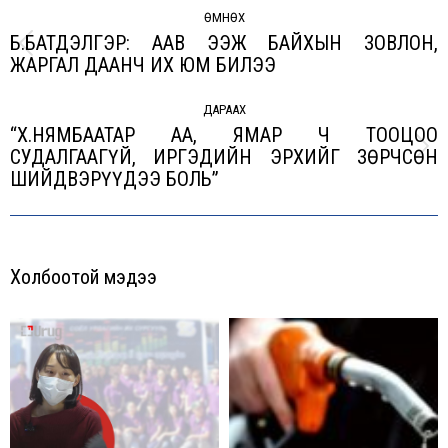
navigation
ӨМНӨХ
Б.БАТДЭЛГЭР: ААВ ЭЭЖ БАЙХЫН ЗОВЛОН,
Previous
ЖАРГАЛ ДААНЧ ИХ ЮМ БИЛЭЭ
post:
ДАРААХ
“Х.НЯМБААТАР АА, ЯМАР Ч ТООЦОО
СУДАЛГААГҮЙ, ИРГЭДИЙН ЭРХИЙГ ЗӨРЧСӨН
Next
ШИЙДВЭРҮҮДЭЭ БОЛЬ”
post:
Холбоотой мэдээ