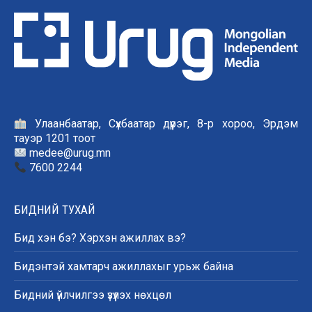
Улаанбаатар, Сүхбаатар дүүрэг, 8-р хороо, Эрдэм
тауэр 1201 тоот
medee@urug.mn
7600 2244
БИДНИЙ ТУХАЙ
Бид хэн бэ? Хэрхэн ажиллах вэ?
Бидэнтэй хамтарч ажиллахыг урьж байна
Бидний үйлчилгээ үзүүлэх нөхцөл