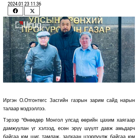
2024.01.23 11:36
Share
Share
on
on
Facebook
Twitter
Иргэн О.Отгонтөгс Засгийн газрын зарим сайд нарын
талаар мэдээллээ.
Тэрээр “Өнөөдөр Монгол улсад өөрийн цахим хаягаар
дамжуулан үг хэлээд, есөн эрүү шүүлт давж амьдарч
байгаа юм шиг, тамлаж, залхаан цээрлүүлж байгаа юм