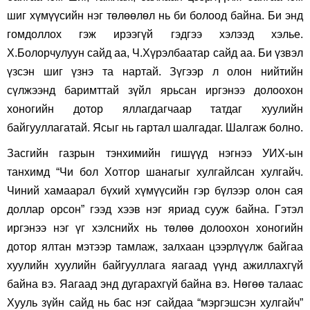
шиг хүмүүсийн нэг төлөөлөл нь би болоод байна. Би энд
гомдоллох гэж ирээгүй гэдгээ хэлээд хэлье.
Х.Болорчулуун сайд аа, Ч.Хүрэлбаатар сайд аа. Би үзвэл
үзсэн шиг үзнэ та нартай. Зүгээр л олон нийтийн
сүлжээнд баримттай зүйл ярьсан иргэнээ долоохон
хоногийн дотор яллагдагчаар татдаг хуулийн
байгууллагатай. Ясыг нь гартал шалгадаг. Шалгаж болно.
Засгийн газрын тэнхимийн гишүүд нэгнээ УИХ-ын
танхимд “Чи бол Хотгор шанагыг хулгайлсан хулгайч.
Чиний хамаарал бүхий хүмүүсийн гэр бүлээр олон сая
доллар орсон” гээд хээв нэг яриад сууж байна. Гэтэл
иргэнээ нэг үг хэлснийх нь төлөө долоохон хоногийн
дотор ялтан мэтээр тамлаж, залхаан цээрлүүлж байгаа
хуулийн хуулийн байгууллага яагаад үүнд ажиллахгүй
байна вэ. Яагаад энд дугарахгүй байна вэ. Нөгөө талаас
Хууль зүйн сайд нь бас нэг сайдаа “мэргэшсэн хулгайч”