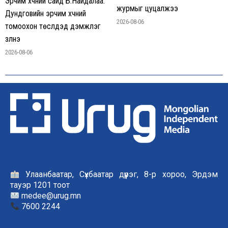
Эрчим хүчний сайд Б.Найдалаа:
журмыг цуцалжээ
Дундговийн эрчим хүчний
2026-08-06
томоохон төслүүдэд дэмжлэг
үзүүлнэ
2026-08-06
Улаанбаатар, Сүхбаатар дүүрэг, 8-р хороо, Эрдэм
тауэр 1201 тоот
medee@urug.mn
7600 2244