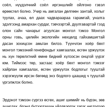
соёл, нүүдэлчний соёл иргэншлийг ойлгоно гэвэл
өрөөсгөл болно. Учир нь амгалан дөлгөөн зантай, холыг
туулах, ачаа, өл даах чадвараараа гарамгай, уналга
эдэлгээнд амархан сурдаг, тэвчээртэй, дуулгавартай гээд
олон сайн чанарыг агуулсан монгол тэмээ Монгол
орны говь, цөлийн экологийн нөхцөлд гайхамшигтай
дасан зохицсон амьтан билээ. Түүнчлэн хоёр бөхт
монгол тэмээний генефондыг хамгаалах, өсгөн үржүүлэх
нь хүн төрөлхтний өмнө бидний хүлээсэн онцгой үүрэг
юм. Тиймээс төр, засгаас хоёр бөхт монгол тэмээг
хайрлан хамгаалах, өсгөн үржүүлэх бодлогыг тууштай
хэрэгжүүлж ирсэн бөгөөд энэ бодлого цаашид ч тууштай
үргэлжлэх болно.
Эрдэнэт тэмээн сүргээ өсгөх, ашиг шимийг нь бүрэн, зөв
ашиглах, брэнд бүтээгдэхүүн үйлдвэр
лэх зэрэг чиглэлээр