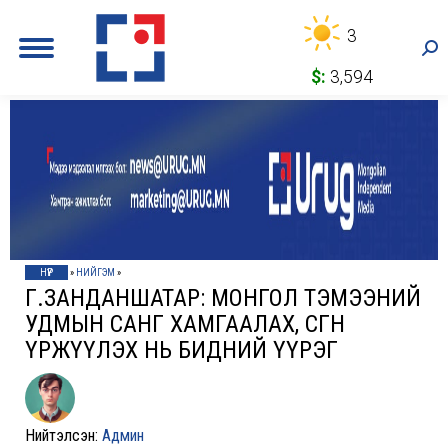
3
Sea
$:
3,594
НҮҮР
»
НИЙГЭМ
»
Г.ЗАНДАНШАТАР: МОНГОЛ ТЭМЭЭНИЙ
УДМЫН САНГ ХАМГААЛАХ, ӨСГӨН
ҮРЖҮҮЛЭХ НЬ БИДНИЙ ҮҮРЭГ
Нийтэлсэн:
Админ