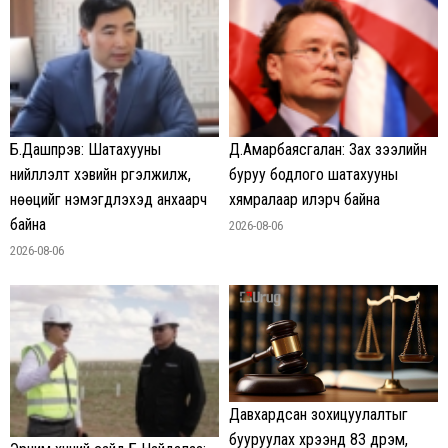
Б.Дашпүрэв: Шатахууны
Д.Амарбаясгалан: Зах зээлийн
нийлүүлэлт хэвийн үргэлжилж,
буруу бодлого шатахууны
нөөцийг нэмэгдүүлэхэд анхаарч
хямралаар илэрч байна
байна
2026-08-06
2026-08-06
Давхардсан зохицуулалтыг
бууруулах хүрээнд 83 дүрэм,