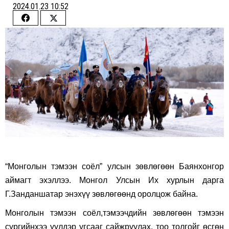
2024.01.23 10:52
Share
Share
on
on
Facebook
Twitter
“Монголын тэмээн соёл” улсын зөвлөгөөн Баянхонгор
аймагт эхэллээ. Монгол Улсын Их хурлын дарга
Г.Занданшатар энэхүү зөвлөгөөнд оролцож байна.
Монголын тэмээн соёл,тэмээчдийн зөвлөгөөн тэмээн
сүргийнхээ үүлдэр угсааг сайжруулах, тоо толгойг өсгөн