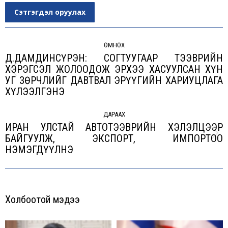
Сэтгэгдэл оруулах
Post
navigation
ӨМНӨХ
Д.ДАМДИНСҮРЭН: СОГТУУГААР ТЭЭВРИЙН
ХЭРЭГСЭЛ ЖОЛООДОЖ ЭРХЭЭ ХАСУУЛСАН ХҮН
Previous
УГ ЗӨРЧЛИЙГ ДАВТВАЛ ЭРҮҮГИЙН ХАРИУЦЛАГА
post:
ХҮЛЭЭЛГЭНЭ
ДАРААХ
ИРАН УЛСТАЙ АВТОТЭЭВРИЙН ХЭЛЭЛЦЭЭР
БАЙГУУЛЖ, ЭКСПОРТ, ИМПОРТОО
Next
НЭМЭГДҮҮЛНЭ
post:
Холбоотой мэдээ