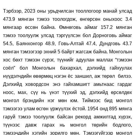
Тэрбээр, 2023 оны урьдчилсан тооллогоор манай улсад
473.9 мянган тэмээ тоологдож, өнгөрсөн оныхоос 3.4
мянгаар өссөн байна. Өмнөговь аймаг 157.2 мянган
тэмээ тоолуулж улсад тэргүүлсэн бол Дорноговь аймаг
54.5, Баянхонгор 48.9, Говь-Алтай 47.4, Дундговь 43.7
мянган тэмээгээр эхний 5 байрт жагсаж байна. Монголын
хос бөхт тэмээн сүрэг, түүнийг адуулан маллах “тэмээн
соёл” бол Монголын бахархал, дэлхийд гайхуулах
нүүдэлчдийн өвөрмөц нэгэн ёс заншил, аж төрөл билээ.
Дэлхийд ховордсон энэ гайхамшигт амьтнаас гардаг
ноос, мах, сүү нь үнэт түүхий эд, дэлхийд өрсөлдөх
монгол брэндийн нэг мөн юм. Тиймээс бид монгол
тэмээгээ улам өсгөн үржүүлэх ёстой. 1954 онд 895 мянга
гаруй тэмээ тоолуулж байсан рекорд амжилтад хүрэх,
түүнээс давж гарах нь монгол төрийн бодлого,
тэмээчдийн хэтийн зорилго мөн. Тэмээгүйгээр монгол