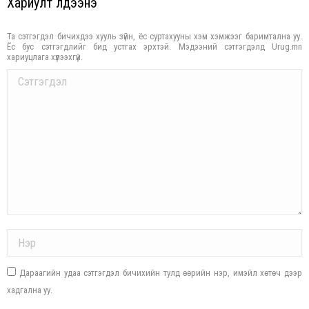
Хариулт үлдээнэ үү
Та сэтгэгдэл бичихдээ хууль зүйн, ёс суртахууны хэм хэмжээг баримтална уу.
Ёс бус сэтгэгдлийг бид устгах эрхтэй. Мэдээний сэтгэгдэлд Urug.mn
хариуцлага хүлээхгүй.
Comment
Name *
Дараагийн удаа сэтгэгдэл бичихийн тулд өөрийн нэр, имэйл хөтөч дээр
хадгална уу.