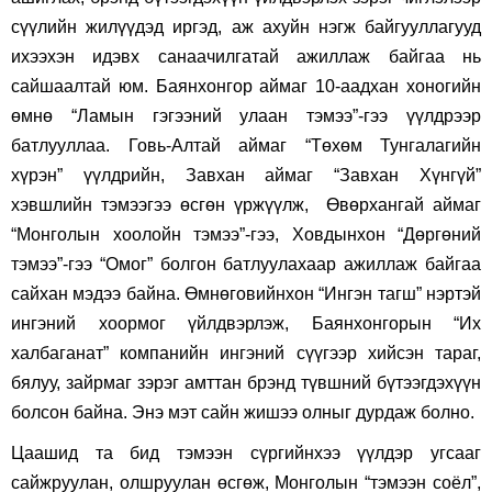
сүүлийн жилүүдэд иргэд, аж ахуйн нэгж байгууллагууд
ихээхэн идэвх санаачилгатай ажиллаж байгаа нь
сайшаалтай юм. Баянхонгор аймаг 10-аадхан хоногийн
өмнө “Ламын гэгээний улаан тэмээ”-гээ үүлдрээр
батлууллаа. Говь-Алтай аймаг “Төхөм Тунгалагийн
хүрэн” үүлдрийн, Завхан аймаг “Завхан Хүнгүй”
хэвшлийн тэмээгээ өсгөн үржүүлж, Өвөрхангай аймаг
“Монголын хоолойн тэмээ”-гээ, Ховдынхон “Дөргөний
тэмээ”-гээ “Омог” болгон батлуулахаар ажиллаж байгаа
сайхан мэдээ байна. Өмнөговийнхон “Ингэн тагш” нэртэй
ингэний хоормог үйлдвэрлэж, Баянхонгорын “Их
халбаганат” компанийн ингэний сүүгээр хийсэн тараг,
бялуу, зайрмаг зэрэг амттан брэнд түвшний бүтээгдэхүүн
болсон байна. Энэ мэт сайн жишээ олныг дурдаж болно.
Цаашид та бид тэмээн сүргийнхээ үүлдэр угсааг
сайжруулан, олшруулан өсгөж, Монголын “тэмээн соёл”,