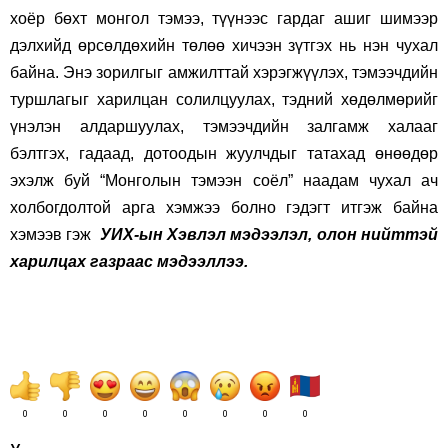
хоёр бөхт монгол тэмээ, түүнээс гардаг ашиг шимээр
дэлхийд өрсөлдөхийн төлөө хичээн зүтгэх нь нэн чухал
байна. Энэ зорилгыг амжилттай хэрэгжүүлэх, тэмээчдийн
туршлагыг харилцан солилцуулах, тэдний хөдөлмөрийг
үнэлэн алдаршуулах, тэмээчдийн залгамж халааг
бэлтгэх, гадаад, дотоодын жуулчдыг татахад өнөөдөр
эхэлж буй “Монголын тэмээн соёл” наадам чухал ач
холбогдолтой арга хэмжээ болно гэдэгт итгэж байна
хэмээв гэж
УИХ-ын Хэвлэл мэдээлэл, олон нийттэй
харилцах газраас мэдээллээ.
0
0
0
0
0
0
0
0