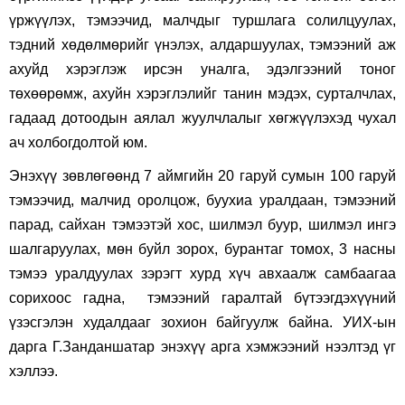
үржүүлэх, тэмээчид, малчдыг туршлага солилцуулах,
тэдний хөдөлмөрийг үнэлэх, алдаршуулах, тэмээний аж
ахуйд хэрэглэж ирсэн уналга, эдэлгээний тоног
төхөөрөмж, ахуйн хэрэглэлийг танин мэдэх, сурталчлах,
гадаад дотоодын аялал жуулчлалыг хөгжүүлэхэд чухал
ач холбогдолтой юм.
Энэхүү зөвлөгөөнд 7 аймгийн 20 гаруй сумын 100 гаруй
тэмээчид, малчид оролцож, буухиа уралдаан, тэмээний
парад, сайхан тэмээтэй хос, шилмэл буур, шилмэл ингэ
шалгаруулах, мөн буйл зорох, бурантаг томох, 3 насны
тэмээ уралдуулах зэрэгт хурд хүч авхаалж самбаагаа
сорихоос гадна, тэмээний гаралтай бүтээгдэхүүний
үзэсгэлэн худалдааг зохион байгуулж байна. УИХ-ын
дарга Г.Занданшатар энэхүү арга хэмжээний нээлтэд үг
хэллээ.