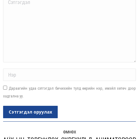
Comment
Name *
Дараагийн удаа сэтгэгдэл бичихийн тулд өөрийн нэр, имэйл хөтөч дээр
хадгална уу.
Сэтгэгдэл оруулах
Post
navigation
ӨМНӨХ