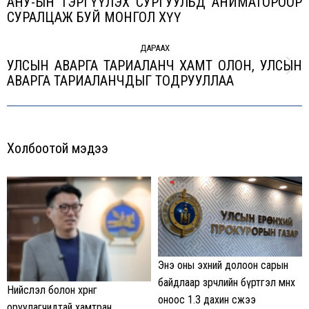
АНУ-ЫН ТЭРГҮҮЛЭХ СУРГУУЛЬД АНИМАТОРООР
Previous
СУРАЛЦАЖ БУЙ МОНГОЛ ХҮҮ
post:
ДАРААХ
УЛСЫН АВАРГА ТАРИАЛАНЧ ХАМТ ОЛОН, УЛСЫН
Next
АВАРГА ТАРИАЛАНЧДЫГ ТОДРУУЛЛАА
post:
Холбоотой мэдээ
Энэ оны эхний долоон сарын
байдлаар зөрчлийн бүртгэл өмнөх
Нийслэл болон хөрөнгө
оноос 1.3 дахин өсжээ
оруулагчидтай хамтран