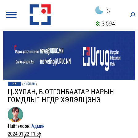
3
Sea
$:
3,594
НҮҮР
»
НИЙГЭМ
»
Ц.ХУЛАН, Б.ОТГОНБААТАР НАРЫН
ГОМДЛЫГ НӨГӨӨДӨР ХЭЛЭЛЦЭНЭ
Нийтэлсэн:
Админ
2024.01.22 11:55