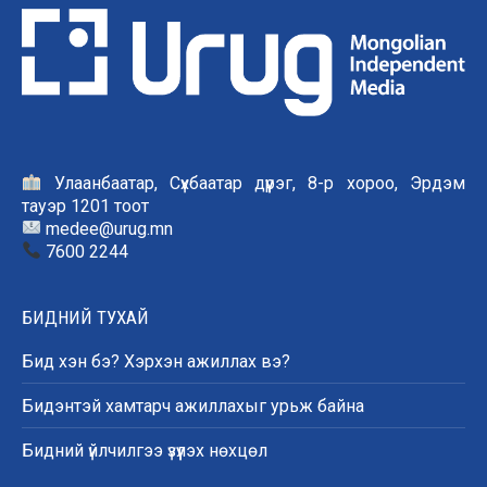
Улаанбаатар, Сүхбаатар дүүрэг, 8-р хороо, Эрдэм
тауэр 1201 тоот
medee@urug.mn
7600 2244
БИДНИЙ ТУХАЙ
Бид хэн бэ? Хэрхэн ажиллах вэ?
Бидэнтэй хамтарч ажиллахыг урьж байна
Бидний үйлчилгээ үзүүлэх нөхцөл