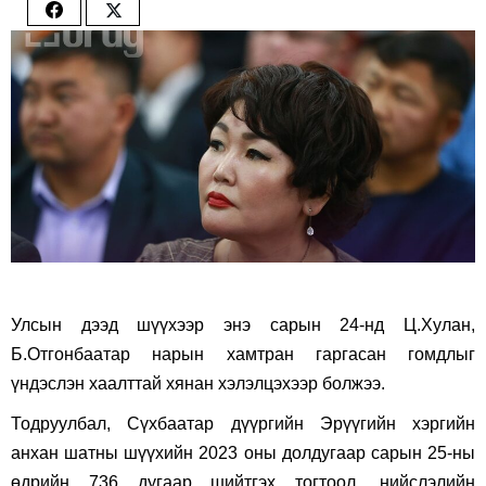
Share
Share
on
on
Facebook
Twitter
Улсын дээд шүүхээр энэ сарын 24-нд Ц.Хулан,
Б.Отгонбаатар нарын хамтран гаргасан гомдлыг
үндэслэн хаалттай хянан хэлэлцэхээр болжээ.
Тодруулбал, Сүхбаатар дүүргийн Эрүүгийн хэргийн
анхан шатны шүүхийн 2023 оны долдугаар сарын 25-ны
өдрийн 736 дугаар шийтгэх тогтоол, нийслэлийн