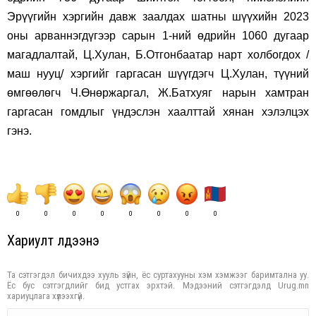
Эрүүгийн хэргийн давж заалдах шатны шүүхийн 2023
оны арваннэгдүгээр сарын 1-ний өдрийн 1060 дугаар
магадлалтай, Ц.Хулан, Б.Отгонбаатар нарт холбогдох /
маш нууц/ хэргийг гаргасан шүүгдэгч Ц.Хулан, түүний
өмгөөлөгч Ч.Өнөржаргал, Ж.Батхуяг нарын хамтран
гаргасан гомдлыг үндэслэн хаалттай хянан хэлэлцэх
гэнэ.
0
0
0
0
0
0
0
0
Хариулт үлдээнэ үү
Та сэтгэгдэл бичихдээ хууль зүйн, ёс суртахууны хэм хэмжээг баримтална уу.
Ёс бус сэтгэгдлийг бид устгах эрхтэй. Мэдээний сэтгэгдэлд Urug.mn
хариуцлага хүлээхгүй.