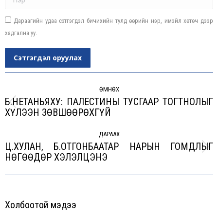
Дараагийн удаа сэтгэгдэл бичихийн тулд өөрийн нэр, имэйл хөтөч дээр
хадгална уу.
Сэтгэгдэл оруулах
Post
navigation
ӨМНӨХ
Б.НЕТАНЬЯХУ: ПАЛЕСТИНЫ ТУСГААР ТОГТНОЛЫГ
Previous
ХҮЛЭЭН ЗӨВШӨӨРӨХГҮЙ
post:
ДАРААХ
Ц.ХУЛАН, Б.ОТГОНБААТАР НАРЫН ГОМДЛЫГ
Next
НӨГӨӨДӨР ХЭЛЭЛЦЭНЭ
post:
Холбоотой мэдээ