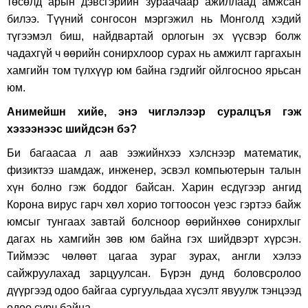
төсөлд арын дэвсгэрийн зураачаар ажиллаад амжсан
билээ. Түүний сонгосон мэргэжил нь Монголд хэдий
түгээмэл биш, найдвартай орлогын эх үүсвэр болж
чадахгүй ч өөрийн сонирхлоор сурах нь амжилт гаргахын
хамгийн том түлхүүр юм байна гэдгийг ойлгосноо ярьсан
юм.
Анимейшн хийе, энэ чиглэлээр суралцъя гэж
хэзээнээс шийдсэн бэ?
Би багаасаа л аав ээжийнхээ хэлснээр математик,
физиктээ шамдаж, инженер, эсвэл компьютерын талын
хүн болно гэж боддог байсан. Харин есдүгээр ангид
Корона вирус гарч хөл хорио тогтоосон үеэс гэртээ байж
юмсыг тунгаах завтай болсноор өөрийнхөө сонирхлыг
дагах нь хамгийн зөв юм байна гэх шийдвэрт хүрсэн.
Тиймээс чөлөөт цагаа зураг зурах, англи хэлээ
сайжруулахад зарцуулсан. Бүрэн дунд боловсролоо
дүүргээд одоо байгаа сургуульдаа хүсэлт явуулж тэнцээд
одоо сурч байна.