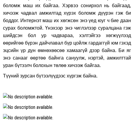
боломж маш их байгаа. Хэрвээ сонирхол нь байгаад,
хичээж чадвал амжилтад хүрэх боломж дүүрэн гэж би
боддог. Интернэт маш их хөгжсөн энэ үед юуг ч бие даан
сурах боломжтой. Үнэхээр энэ чиглэлээр суралцана гэж
шийдсэн бол ур чадвараа, хэлтэйгээ хөгжүүлээд
өөрийгөө бүрэн дайчлавал бүр цойлж гардаггүй юм гэхэд
эцсийн үр дүн өмнөхөөсөө хамаагүй дээр байна. Би яг
энэ санааг өөртөө байнга сануулж, нэртэй, амжилттай
уран бүтээлч болохын төлөө хичээж байгаа.
Түүний зурсан бүтээлүүдээс хүргэж байна.