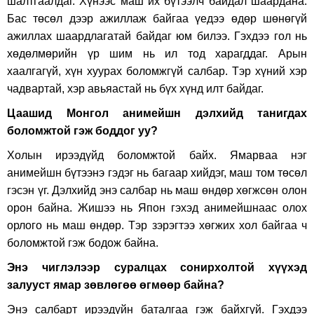
шалтгаалдаг. Хүнээс маш их бүтээлч байдал шаардана.
Бас төсөл дээр ажиллаж байгаа үедээ өдөр шөнөгүй
ажиллах шаардлагатай байдаг юм билээ. Гэхдээ гол нь
хөдөлмөрийн үр шим нь ил тод харагддаг. Арын
хаалгагүй, хүн хуурах боломжгүй салбар. Тэр хүний хэр
чадвартай, хэр авьяастай нь бүх хүнд илт байдаг.
Цаашид Монгол анимейшн дэлхийд танигдах
боломжтой гэж боддог уу?
Холын ирээдүйд боломжтой байх. Ямарваа нэг
анимейшн бүтээнэ гэдэг нь багаар хийдэг, маш том төсөл
гэсэн үг. Дэлхийд энэ салбар нь маш өндөр хөгжсөн олон
орон байна. Жишээ нь Япон гэхэд анимейшнаас олох
орлого нь маш өндөр. Тэр зэрэгтээ хөгжих хол байгаа ч
боломжтой гэж бодож байна.
Энэ чиглэлээр суралцах сонирхолтой хүүхэд
залууст ямар зөвлөгөө өгмөөр байна?
Энэ салбарт ирээдүйн баталгаа гэж байхгүй. Гэхдээ