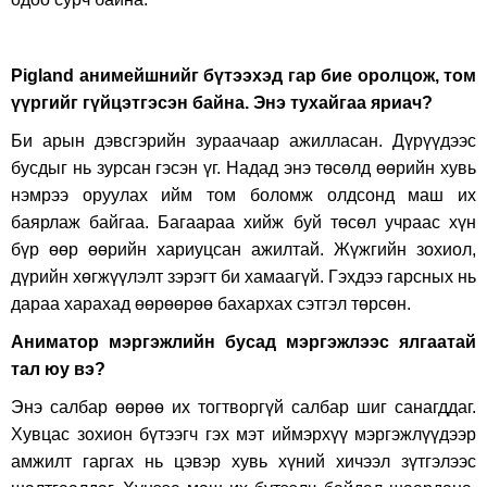
Pigland анимейшнийг бүтээхэд гар бие оролцож, том
үүргийг гүйцэтгэсэн байна. Энэ тухайгаа яриач?
Би арын дэвсгэрийн зураачаар ажилласан. Дүрүүдээс
бусдыг нь зурсан гэсэн үг. Надад энэ төсөлд өөрийн хувь
нэмрээ оруулах ийм том боломж олдсонд маш их
баярлаж байгаа. Багаараа хийж буй төсөл учраас хүн
бүр өөр өөрийн хариуцсан ажилтай. Жүжгийн зохиол,
дүрийн хөгжүүлэлт зэрэгт би хамаагүй. Гэхдээ гарсных нь
дараа харахад өөрөөрөө бахархах сэтгэл төрсөн.
Аниматор мэргэжлийн бусад мэргэжлээс ялгаатай
тал юу вэ?
Энэ салбар өөрөө их тогтворгүй салбар шиг санагддаг.
Хувцас зохион бүтээгч гэх мэт иймэрхүү мэргэжлүүдээр
амжилт гаргах нь цэвэр хувь хүний хичээл зүтгэлээс