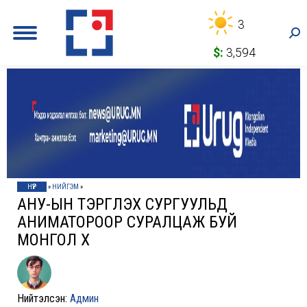
3
Sea
$:
3,594
НҮҮР
»
НИЙГЭМ
»
АНУ-ЫН ТЭРГҮҮЛЭХ СУРГУУЛЬД
АНИМАТОРООР СУРАЛЦАЖ БУЙ
МОНГОЛ ХҮҮ
Нийтэлсэн:
Админ