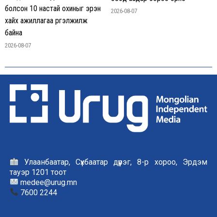
болсон 10 настай охиныг эрэн
2026-08-07
хайх ажиллагаа үргэлжилж
байна
2026-08-07
Улаанбаатар, Сүхбаатар дүүрэг, 8-р хороо, Эрдэм
тауэр 1201 тоот
medee@urug.mn
7600 2244