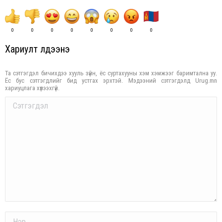
0
0
0
0
0
0
0
0
Хариулт үлдээнэ үү
Та сэтгэгдэл бичихдээ хууль зүйн, ёс суртахууны хэм хэмжээг баримтална уу.
Ёс бус сэтгэгдлийг бид устгах эрхтэй. Мэдээний сэтгэгдэлд Urug.mn
хариуцлага хүлээхгүй.
Comment
Name *