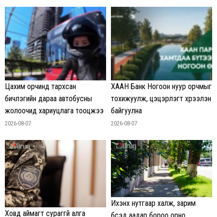
Цахим орчинд тархсан
ХААН Банк Ногоон нуур орчмыг
бичлэгийн дараа автобусны
тохижуулж, цэцэрлэгт хүрээлэн
жолоочид хариуцлага тооцжээ
байгуулна
2026-08-07
2026-08-07
Ихэнх нутгаар халж, зарим
Ховд аймагт сураггүй алга
бүсэд аадар бороо орно