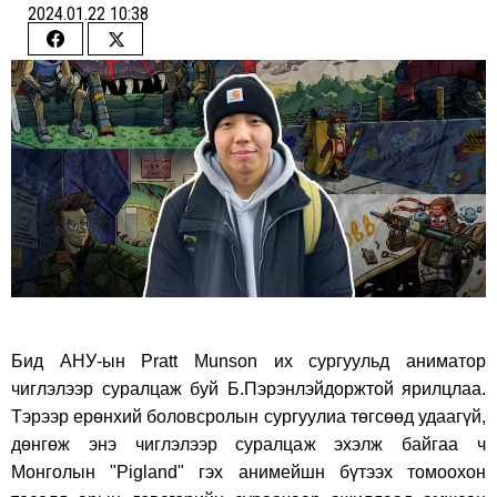
2024.01.22 10:38
Share
Share
on
on
Facebook
Twitter
Бид АНУ-ын Pratt Munson их сургуульд аниматор
чиглэлээр суралцаж буй Б.Пэрэнлэйдоржтой ярилцлаа.
Тэрээр ерөнхий боловсролын сургуулиа төгсөөд удаагүй,
дөнгөж энэ чиглэлээр суралцаж эхэлж байгаа ч
Монголын "Pigland" гэх анимейшн бүтээх томоохон