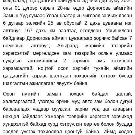
мэдээлэлд "Цагдаагийн байгууллагад өчигдөр буюу 2024
оны 01 дүгээр сарын 20-ны өдөр Дорноговь аймгийн
Замын-Үүд сумаас Улаанбаатарын чиглэлд зорчиж явсан
6 дугаар ээлжийн 25 автобустай 2 дахь цувааны нэг
автобус 167 дахь км заалтад осолдсон. Урьдчилсан
байдлаар Дорноговь аймагт цуваагаар зорчиж байсан 7
номерын автобус, Альфард маркийн тээврийн
хэрэгсэлтэй мөргөлдсөн зам тээврийн ослын улмаас
суудлын автомашины 2 зорчигч, амь хохирсон
харамсалтай, ноцтой осол хэргийг тухайн аймгийн
цагдаагийн газраас шалтгаан нөхцөлийг тогтоох, бусад
шалгалтын ажиллагааг явуулж байна.
Орон нутгийн замын нөхцөл байдал цастай,
хальтаргаатай, үзэгдэх орчин муу, авто зам болон дугуй
барьцалдах чадвар муудсан, зарим үед цаг агаарын
нөхцөл байдлаас хамаарч тээврийн хэрэгсэл зорчиход
хүндрэлтэй байхад хурд хэтрүүлэн өөртөө болон бусдад
эрсдэл үүсгэх тохиолдол цөөнгүй байна. Иймд хөдөө