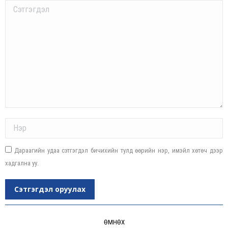
Comment
Name *
Дараагийн удаа сэтгэгдэл бичихийн тулд өөрийн нэр, имэйл хөтөч дээр
хадгална уу.
Сэтгэгдэл оруулах
Post
navigation
ӨМНӨХ