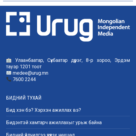
Улаанбаатар, Сүхбаатар дүүрэг, 8-р хороо, Эрдэм
тауэр 1201 тоот
medee@urug.mn
7600 2244
БИДНИЙ ТУХАЙ
Бид хэн бэ? Хэрхэн ажиллах вэ?
Бидэнтэй хамтарч ажиллахыг урьж байна
Бидний үйлчилгээ үзүүлэх нөхцөл