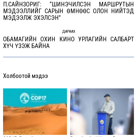
П.САЙНЗОРИГ: “ШИНЭЧИЛСЭН МАРШРУТЫН
МЭДЭЭЛЛИЙГ САРЫН ӨМНӨӨС ОЛОН НИЙТЭД
Previous
МЭДЭЭЛЖ ЭХЭЛСЭН”
post:
ДАРААХ
ОБАМАГИЙН ОХИН КИНО УРЛАГИЙН САЛБАРТ
Next
ХҮЧ ҮЗЭЖ БАЙНА
post:
Холбоотой мэдээ