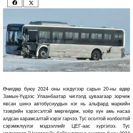
Share
Share
on
on
Facebook
Twitter
Өчигдөр буюу 2024 оны нэгдүгээр сарын 20-ны өдөр
Замын-Үүдээс Улаанбаатар чиглэлд цуваагаар зорчиж
явсан шинэ автобуснуудын нэг нь альфард маркийн
тээврийн хэрэгсэлтэй мөргөлдөж, хоёр хүн амь насаа
алдсан харамсалтай хэрэг гарчээ. Тус осолтой холбоотой
сэрэмжлүүлэг мэдээллийг ЦЕГ-аас хүргэлээ. Тус