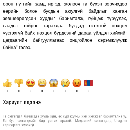
орон нутгийн замд иргэд, жолооч та бүхэн зорчихдоо
өөрийн болон бусдын аюулгүй байдлыг ханган
зөвшөөрөгдсөн хурдыг баримталж, гүйцэж түрүүлэх,
саадыг тойрон гарахдаа бусдад осолтой нөхцөл
үүсгэхгүй байх нөхцөл бүрдсэний дараа үйлдэл хийхийг
цагдаагийн байгууллагаас онцгойлон сэрэмжлүүлж
байна" гэлээ.
0
0
0
0
0
0
0
0
Хариулт үлдээнэ үү
Та сэтгэгдэл бичихдээ хууль зүйн, ёс суртахууны хэм хэмжээг баримтална уу.
Ёс бус сэтгэгдлийг бид устгах эрхтэй. Мэдээний сэтгэгдэлд Urug.mn
хариуцлага хүлээхгүй.