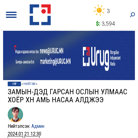
3
Sea
$:
3,594
НҮҮР
»
НИЙГЭМ
»
ЗАМЫН-ҮҮДЭД ГАРСАН ОСЛЫН УЛМААС
ХОЁР ХҮН АМЬ НАСАА АЛДЖЭЭ
Нийтэлсэн:
Админ
2024.01.21 12:30