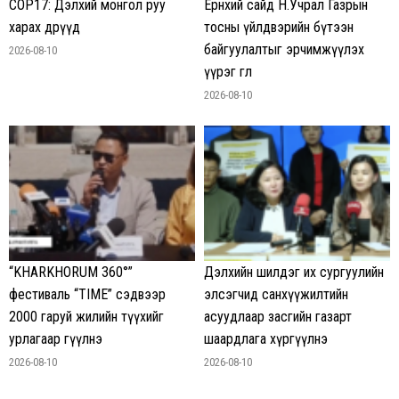
COP17: Дэлхий монгол руу
Ерөнхий сайд Н.Учрал Газрын
харах өдрүүд
тосны үйлдвэрийн бүтээн
байгуулалтыг эрчимжүүлэх
2026-08-10
үүрэг өглөө
2026-08-10
“KHARKHORUM 360°”
Дэлхийн шилдэг их сургуулийн
фестиваль “TIME” сэдвээр
элсэгчид санхүүжилтийн
2000 гаруй жилийн түүхийг
асуудлаар засгийн газарт
урлагаар өгүүлнэ
шаардлага хүргүүлнэ
2026-08-10
2026-08-10