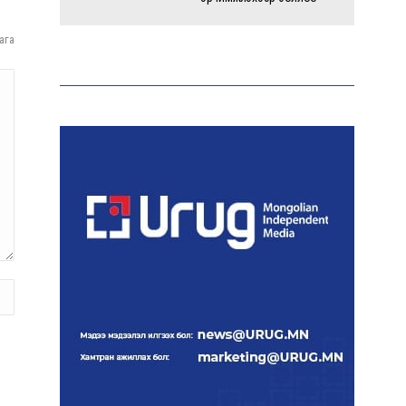
ага
Энэ оны эхний долоон
сарын байдлаар зөрчлийн
бүртгэл өмнөх оноос 1.3
дахин өсжээ
Макс Группийн үүсгэн
байгуулагчид Сутай
хайрхны төрийн тахилгад
оролцлоо
E-Mongolia системээр
дамжуулан 2.9 сая гаруй
нийгмийн даатгалын
цахим үйлчилгээг иргэдэд
хүргэлээ
Холливудын алдартай хос