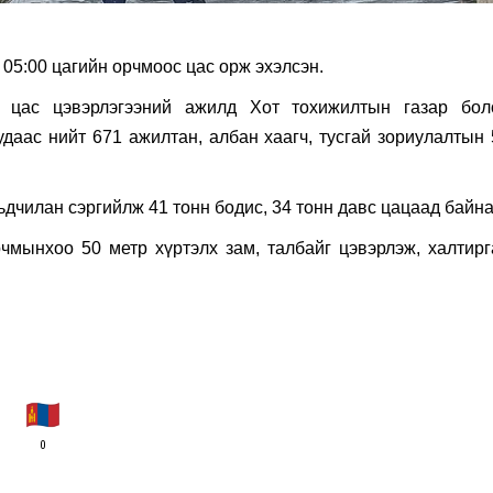
05:00 цагийн орчмоос цас орж эхэлсэн.
н цас цэвэрлэгээний ажилд Хот тохижилтын газар бол
уудаас нийт 671 ажилтан, албан хаагч, тусгай зориулалтын
ьдчилан сэргийлж 41 тонн бодис, 34 тонн давс цацаад байна
чмынхоо 50 метр хүртэлх зам, талбайг цэвэрлэж, халтирг
0