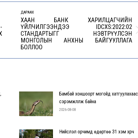
ДАРААХ
ХААН БАНК ХАРИЛЦАГЧИЙН
-
ҮЙЛЧИЛГЭЭНДЭЭ IDCXS:2022:02
Х
СТАНДАРТЫГГ НЭВТРҮҮЛСЭН
Next
МОНГОЛЫН АНХНЫ БАЙГУУЛЛАГА
post:
БОЛЛОО
,
Бамбай хоншоорт могойд хатгуулахаас
сэрэмжлүүлж байна
2026-08-08
Нийслэл орчимд өдөртөө 31 хэм хүрч