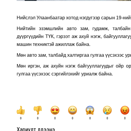
Нийслэл Улаанбаатар хотод нэгдүгээр сарын 19-ний 
Нийтийн эзэмшлийн авто зам, гудамж, талбай
дүүргүүдийн ТҮК, гэрээт аж ахуй нэгж, байгууллаг
машин техниктэй ажиллаж байна.
Мөн авто зам, талбайд халтиргаа гулгаа үүсэхээс ур
Мөн иргэн, аж ахуйн нэгж байгууллагуудыг ойр ор
гулгаа үүсэхээс сэргийлэхийг уриалж байна.
0
0
0
0
0
0
0
Хариулт үлдээнэ үү