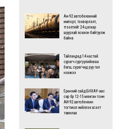
Аи-92 автобензиний
импорт, тээвэрлэлт,
түгээлтийг 24 цагаар
шуурхай зохион байгуулж
байна
Тайландад 14 настай
сурагч сургуулийнхаа
багш, сурагчид руу гал
нээжээ
Ерөнхий сайд БНХАУ-аас
сар бүр 12-15 мянган тонн
АИ-92 автобензин
тогтмол нийлүүлэх хүсэлт
тавилаа