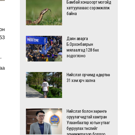
Бамбай хоншоорт могойд
хатгуулахаас сэрэмжлүүлж
байна
он
 53
Даян аварга
Б.Орхонбаярын
мялаалгад 128 бөх
зодоглоно
.
аа
Нийслэл орчимд өдөртөө
31 хэм хүрч хална
Нийслэл болон хөрөнгө
оруулагчидтай хамтран
Улаанбаатар хотын утааг
бууруулах төслийг
эрчимжүүлэхээр боллоо