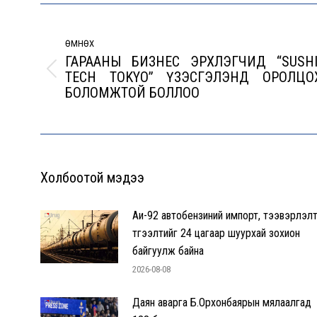
Post
navigation
ӨМНӨХ
ГАРААНЫ БИЗНЕС ЭРХЛЭГЧИД “SUSHI
TECH TOKYO” ҮЗЭСГЭЛЭНД ОРОЛЦО
Previous
БОЛОМЖТОЙ БОЛЛОО
post:
Холбоотой мэдээ
Аи-92 автобензиний импорт, тээвэрлэлт
түгээлтийг 24 цагаар шуурхай зохион
байгуулж байна
2026-08-08
Даян аварга Б.Орхонбаярын мялаалгад