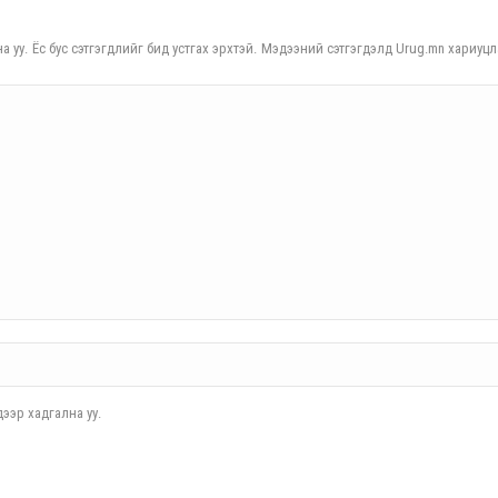
а уу. Ёс бус сэтгэгдлийг бид устгах эрхтэй. Мэдээний сэтгэгдэлд Urug.mn хариуцл
ээр хадгална уу.