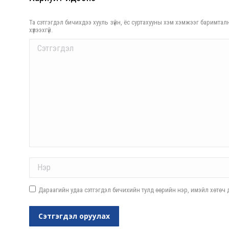
Та сэтгэгдэл бичихдээ хууль зүйн, ёс суртахууны хэм хэмжээг баримталн
хүлээхгүй.
Comment
Name *
Дараагийн удаа сэтгэгдэл бичихийн тулд өөрийн нэр, имэйл хөтөч д
Сэтгэгдэл оруулах