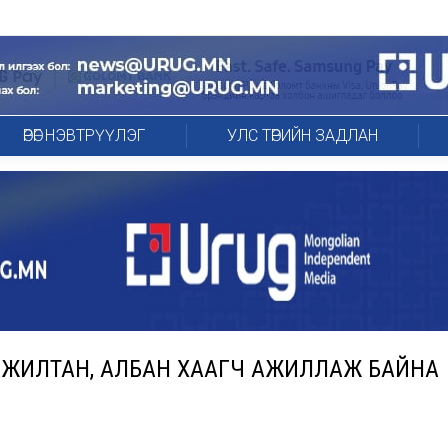
ӨРӨГ НЭВТРҮҮЛЭГ
УЛС ТӨРИЙН ЗАДЛАН
АЖИЛТАН, АЛБАН ХААГЧ АЖИЛЛАЖ БАЙНА