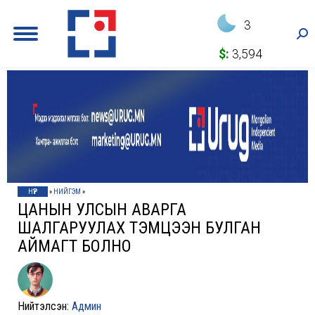
3
Sea
$:
3,594
НҮҮР
»
НИЙГЭМ
»
ЦАНЫН УЛСЫН АВАРГА
ШАЛГАРУУЛАХ ТЭМЦЭЭН БУЛГАН
АЙМАГТ БОЛНО
Нийтэлсэн:
Админ