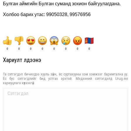
Булган аймгийн Булган суманд зохион байгуулагдана.
Холбоо барих утас: 99050328, 99576956
0
0
0
0
0
0
0
0
Хариулт үлдээнэ үү
Та сэтгэгдэл бичихдээ хууль зүйн, ёс суртахууны хэм хэмжээг баримтална уу.
Ёс бус сэтгэгдлийг бид устгах эрхтэй. Мэдээний сэтгэгдэлд Urug.mn
хариуцлага хүлээхгүй.
Comment