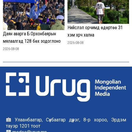
Нийслэл орчимд өдөртөө 31
Даян аварга Б.Орхонбаярын
хэм хүрч хална
мялаалгад 128 бөх зодоглоно
2026-08-08
2026-08-08
Улаанбаатар, Сүхбаатар дүүрэг, 8-р хороо, Эрдэм
тауэр 1201 тоот