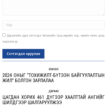
Name *
Дараагийн удаа сэтгэгдэл бичихийн тулд өөрийн нэр, имэйл хөтөч дээр
хадгална уу.
Сэтгэгдэл оруулах
Post
navigation
ӨМНӨХ
2024 ОНЫГ “ТОХИЖИЛТ-БҮТЭЭН БАЙГУУЛАЛТЫН
Previous
ЖИЛ” БОЛГОН ЗАРЛАЛАА
post:
ДАРААХ
ЦАГДАН ХОРИХ 461 ДҮГЭЭР ХААЛТТАЙ АНГИЙГ
Next
ШИЛДГЭЭР ШАЛГАРУУЛЖЭЭ
post: