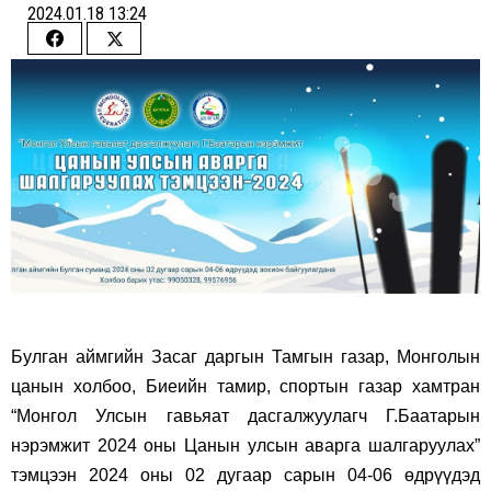
2024.01.18 13:24
Share
Share
on
on
Facebook
Twitter
Булган аймгийн Засаг даргын Тамгын газар, Монголын
цанын холбоо, Биеийн тамир, спортын газар хамтран
“Монгол Улсын гавьяат дасгалжуулагч Г.Баатарын
нэрэмжит 2024 оны Цанын улсын аварга шалгаруулах”
тэмцээн 2024 оны 02 дугаар сарын 04-06 өдрүүдэд