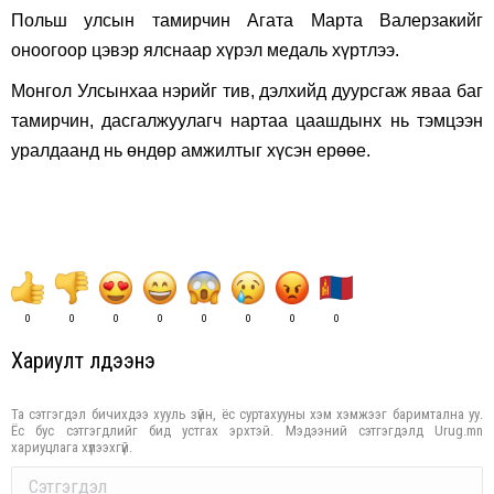
Польш улсын тамирчин Агата Марта Валерзакийг
оноогоор цэвэр ялснаар хүрэл медаль хүртлээ.
Монгол Улсынхаа нэрийг тив, дэлхийд дуурсгаж яваа баг
тамирчин, дасгалжуулагч нартаа цаашдынх нь тэмцээн
уралдаанд нь өндөр амжилтыг хүсэн ерөөе.
0
0
0
0
0
0
0
0
Хариулт үлдээнэ үү
Та сэтгэгдэл бичихдээ хууль зүйн, ёс суртахууны хэм хэмжээг баримтална уу.
Ёс бус сэтгэгдлийг бид устгах эрхтэй. Мэдээний сэтгэгдэлд Urug.mn
хариуцлага хүлээхгүй.
Comment