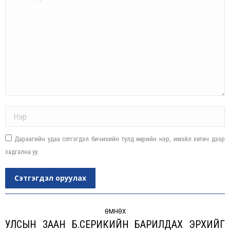
Name *
Дараагийн удаа сэтгэгдэл бичихийн тулд өөрийн нэр, имэйл хөтөч дээр
хадгална уу.
Сэтгэгдэл оруулах
Post
navigation
ӨМНӨХ
УЛСЫН ЗААН Б.СЕРИКИЙН БАРИЛДАХ ЭРХИЙГ