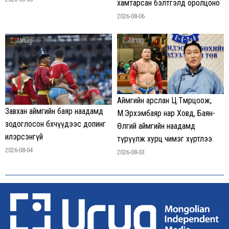
хамтарсан бэлтгэлд оролцоно
2026-08-06
Аймгийн арслан Ц.Төмөрцоож,
Завхан аймгийн баяр наадамд
М.Эрхэмбаяр нар Ховд, Баян-
зодоглосон бөхчүүдээс допинг
Өлгий аймгийн наадамд
илэрсэнгүй
түрүүлж хурц чимэг хүртлээ
2026-08-04
2026-08-03