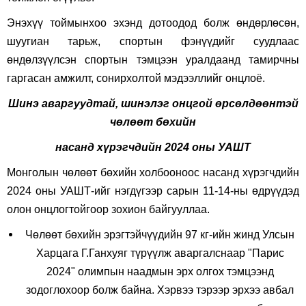
Энэхүү тоймынхоо эхэнд дотоодод болж өндөрлөсөн,
шуугиан тарьж, спортын фэнүүдийг суудлаас
өндөлзүүлсэн спортын тэмцээн уралдаанд тамирчны
гаргасан амжилт, сонирхолтой мэдээллийг онцлоё.
Шинэ аваргуудтай, шинэлэг онцгой өрсөлдөөнтэй
чөлөөт бөхийн
насанд хүрэгчдийн 2024 оны УАШТ
Монголын чөлөөт бөхийн холбооноос насанд хүрэгчдийн
2024 оны УАШТ-ийг нэгдүгээр сарын 11-14-ны өдрүүдэд
олон онцлогтойгоор зохион байгууллаа.
Чөлөөт бөхийн эрэгтэйчүүдийн 97 кг-ийн жинд Улсын
Харцага Г.Ганхуяг түрүүлж аваргалснаар "Парис
2024" олимпын наадмын эрх олгох тэмцээнд
зодоглохоор болж байна. Хэрвээ тэрээр эрхээ авбал