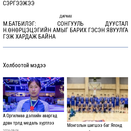
Previous
СЭРГЭЭЖЭЭ
post:
ДАРААХ
М.БАТБИЛЭГ: СОНГУУЛЬ ДУУСТАЛ
Н.ӨНӨРЦЭЦЭГИЙН АМЫГ БАРИХ ГЭСЭН ЯВУУЛГА
Next
ГЭЖ ХАРДАЖ БАЙНА
post:
Холбоотой мэдээ
А.Оргилмаа дэлхийн аваргад
дөрвөн төрөлд медаль хүртлээ
Монголын шигшээ баг Японд
2026-08-06