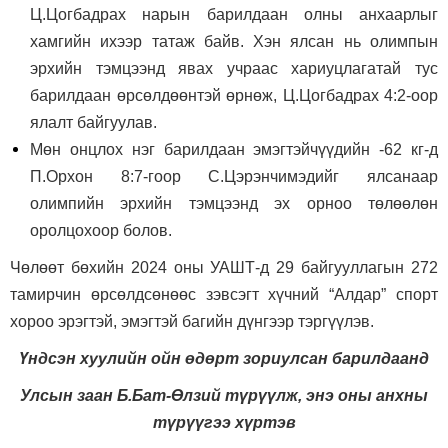
Ц.Цогбадрах нарын барилдаан олны анхаарлыг
хамгийн ихээр татаж байв. Хэн ялсан нь олимпын
эрхийн тэмцээнд явах учраас хариуцлагатай тус
барилдаан өрсөлдөөнтэй өрнөж, Ц.Цогбадрах 4:2-оор
ялалт байгуулав.
Мөн онцлох нэг барилдаан эмэгтэйчүүдийн -62 кг-д
П.Орхон 8:7-гоор С.Цэрэнчимэдийг ялсанаар
олимпийн эрхийн тэмцээнд эх орноо төлөөлөн
оролцохоор болов.
Чөлөөт бөхийн 2024 оны УАШТ-д 29 байгууллагын 272
тамирчин өрсөлдсөнөөс зэвсэгт хүчний “Алдар” спорт
хороо эрэгтэй, эмэгтэй багийн дүнгээр тэргүүлэв.
Үндсэн хуулийн ойн өдөрт зориулсан барилдаанд
Улсын заан Б.Бат-Өлзий түрүүлж, энэ оны анхны
түрүүгээ хүртэв