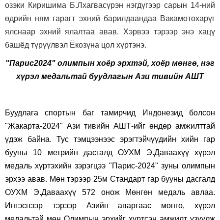
озэки Киришима Б.Лхагвасүрэн нэгдүгээр сарын 14-ний
өдрийн ням гарагт эхний барилдаандаа Вакамотохарүг
ялснаар эхний ялалтаа авав. Хэрвээ тэрээр энэ хацү
башёд түрүүлвэл Ёкозүна цол хүртэнэ.
"Парис2024" олимпын хоёр эрхтэй, хоёр мөнгө, нэг
хүрэл медальтай буудлагын Ази тивийн АШТ
Буудлага спортын баг тамирчид Индонезид болсон
"Жакарта-2024" Ази тивийн АШТ-ийг өндөр амжилттай
үдэж байна. Тус тэмцээнээс эрэгтэйчүүдийн хийн гар
бууны 10 метрийн дасгалд ОУХМ Э.Даваахүү хүрэл
медаль хүртэхийн зэрэгцээ "Парис-2024" зуны олимпын
эрхээ авав. Мөн тэрээр
25м Стандарт гар бууны дасгалд
ОУХМ Э.Даваахүү 572 онож Мөнгөн медаль авлаа.
Ингэснээр тэрээр Азийн аваргаас мөнгө, хүрэл
медальтай мөн Олимпын эрхийг хүртсэн амжилт үзүүлж