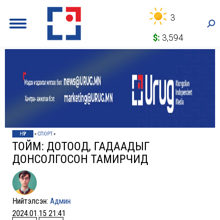
3
Sea
$:
3,594
НҮҮР
»
СПОРТ
»
ТОЙМ: ДОТООД, ГАДААДЫГ
ДОНСОЛГОСОН ТАМИРЧИД
Нийтэлсэн:
Админ
2024.01.15 21:41