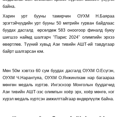
байна.
Харин урт бууны тамирчин ОУХМ Н.Баяраа
эрэгтэйчүүдийн урт бууны 50 метрийн гурван байдлаас
буудах дасгалд өрсөлдөж 583 оноогоор финалд буюу
шигшээ наймд шалгарч "Парис 2024" олимпийн эрхээ
өвөртлөв. Түүний хувьд Ази тивийн АШТ-ий тавдугаар
байрт шалгарсан юм.
Мөн 50м хэвтээ 60 сум буудах дасгалд ОУХМ О.Есүгэн,
ОУХМ Ч.Нарантуяа, ОУХМ О.Янжинлхам нар багаараа
мөнгөн медаль хүртэв. Ингэснээр Монголын буудагчид
Ази тивийн АШТ-ээс олимпын хоёр эрх, хоёр мөнгө, нэг
хүрэл медаль хүртсэн амжилттайгаар өндөрлүүлж байна.