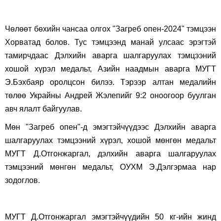
Чөлөөт бөхийн чансаа олгох "Загреб опен-2024" тэмцээн
Хорватад болов. Тус тэмцээнд манай улсаас эрэгтэй
тамирчдаас
Дэлхийн аварга шалгаруулах тэмцээний
хошой хүрэл медальт, Азийн наадмын аварга МУГТ
Э.Бэхбаяр оролцсон билээ. Тэрээр алтан медалийн
төлөө Украйны Андрей Жэлепийг 9:2 оноогоор буулган
авч ялалт байгуулав.
Мөн "Загреб опен"-д эмэгтэйчүүдээс Дэлхийн аварга
шалгаруулах тэмцээний хүрэл, хошой мөнгөн медальт
МУГТ Д.Отгонжаргал, дэлхийн аварга шалгаруулах
тэмцээний мөнгөн медальт, ОУХМ Э.Дэлгэрмаа нар
зодоглов.
МУГТ Д.Отгонжаргал эмэгтэйчүүдийн 50 кг-ийн жинд