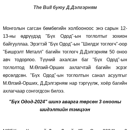
The Bull буюу Д.Дэлгэрням
Монголын сагсан бөмбөгийн холбооноос энэ сарын 12-
13-ны өдрүүдэд "Бүх Одод"-ын тоглолтыг зохион
байгууллаа. Эрэгтэй "Бүх Одод"-ын "Шилдэг тоглогч"-оор
"Бишрэлт Металл" багийн тоглогч Д.Дэлгэрням 50 оноо
авч тодорлоо. Түүний ахалсан баг "Бүх Одод"-ын
тоглолтод М.Өлзий-Орших ахлагчтай багийн эсрэг
өрсөлдсөн. "
Бүх Одод"-ын тоглолтын санал асуулгыг
М.Өлзий-Орших, Д.Дэлгэрням нар тэргүүлж, хоёр багийн
ахлагчаар сонгогдсон билээ.
"Бүх Одод-2024" шинэ аварга төрсөн 3 онооны
шидэлтийн тэмцээн