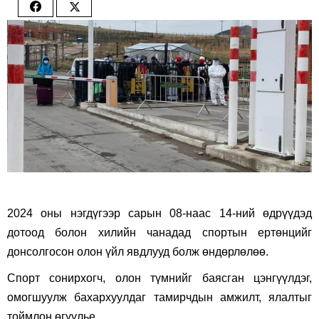
Share
Share
on
on
Facebook
Twitter
2024 оны нэгдүгээр сарын 08-наас 14-ний өдрүүдэд
дотоод болон хилийн чанадад спортын ертөнцийг
донсолгосон олон үйл явдлууд болж өндөрлөлөө.
Спорт сонирхогч, олон түмнийг баясган цэнгүүлдэг,
омогшуулж бахархуулдаг тамирчдын амжилт, ялалтыг
тоймлон өгүүлье.