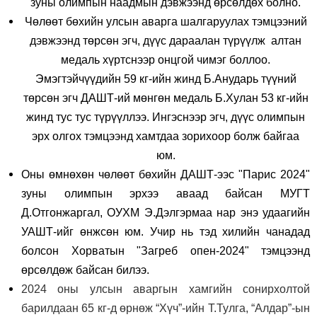
зуны олимпын наадмын дэвжээнд өрсөлдөх болно.
Чөлөөт бөхийн улсын аварга шалгаруулах тэмцээний
дэвжээнд төрсөн эгч, дүүс дараалан түрүүлж алтан
медаль хүртснээр онцгой чимэг боллоо.
Эмэгтэйчүүдийн 59 кг-ийн жинд Б.Анударь түүний
төрсөн эгч ДАШТ-ий мөнгөн медаль Б.Хулан 53 кг-ийн
жинд тус тус түрүүллээ. Ингэснээр эгч, дүүс олимпын
эрх олгох тэмцээнд хамтдаа зорихоор болж байгаа
юм.
Оны өмнөхөн чөлөөт бөхийн ДАШТ-ээс "Парис 2024"
зуны олимпын эрхээ аваад байсан МУГТ
Д.Отгонжаргал, ОУХМ Э.Дэлгэрмаа нар энэ удаагийн
УАШТ-ийг өнжсөн юм. Учир нь тэд хилийн чанадад
болсон Хорватын "Загреб опен-2024" тэмцээнд
өрсөлдөж байсан билээ.
2024 оны улсын аваргын хамгийн сонирхолтой
барилдаан 65 кг-д өрнөж “Хүч”-ийн Т.Тулга, “Алдар”-ын