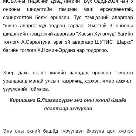
МСБХ-ны Үндэсний Дээд Лигийн "Бүх Одод-2024"-ын 3
онооны шидэлтийн тэмцээн маш өрсөлдөөнтэй,
сонирхолтой болж өрнөсөн. Тус тэмцээний аваргаар
"шинэ аварга"-ууд тодрон гарлаа. Эмэгтэй 3 онооны
шидэлтийн тэмцээний аваргаар "Хасын Хүлэгүүд" багийн
тоглогч А.Сарантуяа, эрэгтэй аваргаар ШУТИС "Шаркс"
багийн тоглогч Х.Номин-Эрдэнэ нар тодорлоо.
Хоёр дахь хэсэгт хилийн чанадад өрнөсөн тэмцээн
уралдаанд манай улсын тамричид хэрхэн, ямар амжилт
үзүүлснийг тоймлов.
Киришима Б.Лхагвасүрэн энэ оны эхний башёг
ялалтаар эхлүүлэв
Энэ оны эхний башёд түрүүлвэл ёкозүна цол хүртэх