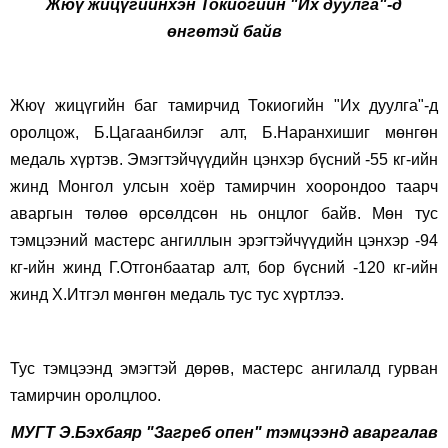
Жюү жицүгийнхэн Токиогийн "Их дуулга"-д
өнгөтэй байв
Жюү жицүгийн баг тамирчид Токиогийн "Их дуулга"-д
оролцож, Б.Цагаанбилэг алт, Б.Наранхишиг мөнгөн
медаль хүртэв. Эмэгтэйчүүдийн цэнхэр бүсний -55 кг-ийн
жинд Монгол улсын хоёр тамирчин хоорондоо таарч
аваргын төлөө өрсөлдсөн нь онцлог байв. Мөн тус
тэмцээний мастерс ангиллын эрэгтэйчүүдийн цэнхэр -94
кг-ийн жинд Г.Отгонбаатар алт, бор бүсний -120 кг-ийн
жинд Х.Итгэл мөнгөн медаль тус тус хүртлээ.
Тус тэмцээнд эмэгтэй дөрөв, мастерс ангилалд гурван
тамирчин оролцлоо.
МУГТ Э.Бэхбаяр "Загреб опен" тэмцээнд аваргалав