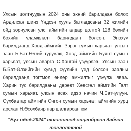
Улсын цолтнуудын 2024 оны эхний барилдаан болох
Ардилсан шинэ Үндсэн хууль батлагдсаны 32 жилийн
ойд зориулсан улс, аймгийн алдар цолтой 128 бөхийн
бөхийн уламжлалт барилдаан болсон. Энэхүү
барилдаанд Ховд аймгийн Зэрэг сумын харьяат, улсын
заан Б.Бат-Өлзий түрүүлж, Ховд аймгийн Буянт сумын
харьяат, улсын аварга О.Хангай үзүүрлэв. Улсын заан
Б.Бат-Өлзийгийн хувьд сүүлийн үед болсон заалны
барилдаанд тогтмол өндөр амжилтыг үзүүлж яваа.
Харин тус барилдааны дөрөвт Хөвсгөл аймгийн Галт
сумын харьяат, улсын өсөх идэр начин Ч.Батчулуун,
Сүхбаатар аймгийн Онгон сумын харьяат, аймгийн хурц
арслан Н.Өсөхбаяр нар шалгарсан юм.
"Бүх одод-2024" тоглолтод онцгойрсон дайчин
тоглолттой