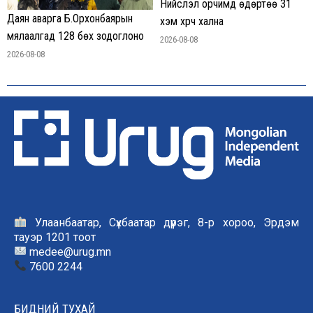
Нийслэл орчимд өдөртөө 31
Даян аварга Б.Орхонбаярын
хэм хүрч хална
мялаалгад 128 бөх зодоглоно
2026-08-08
2026-08-08
Улаанбаатар, Сүхбаатар дүүрэг, 8-р хороо, Эрдэм
тауэр 1201 тоот
medee@urug.mn
7600 2244
БИДНИЙ ТУХАЙ