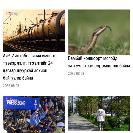
Аи-92 автобензиний импорт,
Бамбай хоншоорт могойд
тээвэрлэлт, түгээлтийг 24
хатгуулахаас сэрэмжлүүлж байна
цагаар шуурхай зохион
2026-08-08
байгуулж байна
2026-08-08