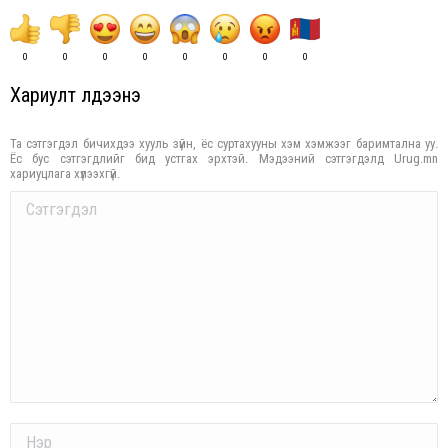
0
0
0
0
0
0
0
0
Хариулт үлдээнэ үү
Та сэтгэгдэл бичихдээ хууль зүйн, ёс суртахууны хэм хэмжээг баримтална уу.
Ёс бус сэтгэгдлийг бид устгах эрхтэй. Мэдээний сэтгэгдэлд Urug.mn
хариуцлага хүлээхгүй.
Comment
Name *