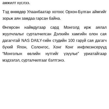
амжилт хүслээ.
Тэд өнөөдөр Улаанбаатар хотоос Орхон-Булган аймгийг
зорьж аян замдаа гарсан байна.
Өнгөрсөн наймдугаар сард Монголд ирж аялал
жуулчлалыг сурталчилсан Дэлхийн хамгийн олон сая
дагагчтай NAS DAILY-гийн студийн 100 гаруй сая дагагч
бүхий Япон, Солонгос, Хонг Конг инфлюэнсерүүд
“Монголын өвлийн нутгийг үзүүлье” уриатайгаар
мэдээлэл, сурталчилгааг бэлтгэнэ.