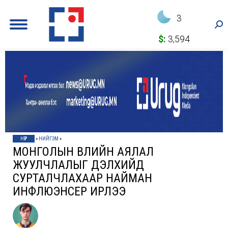
3
Sea
$:
3,594
НҮҮР
»
НИЙГЭМ
»
МОНГОЛЫН ӨВЛИЙН АЯЛАЛ
ЖУУЛЧЛАЛЫГ ДЭЛХИЙД
СУРТАЛЧЛАХААР НАЙМАН
ИНФЛЮЭНСЕР ИРЛЭЭ