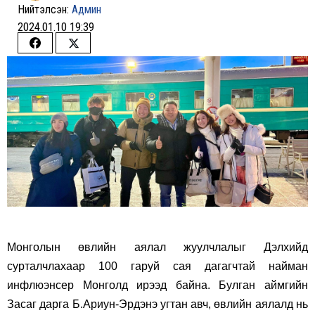
Нийтэлсэн:
Админ
2024.01.10 19:39
Share
Share
on
on
Facebook
Twitter
Монголын өвлийн аялал жуулчлалыг Дэлхийд
сурталчлахаар 100 гаруй сая дагагчтай найман
инфлюэнсер Монголд ирээд байна. Булган аймгийн
Засаг дарга Б.Ариун-Эрдэнэ угтан авч, өвлийн аялалд нь