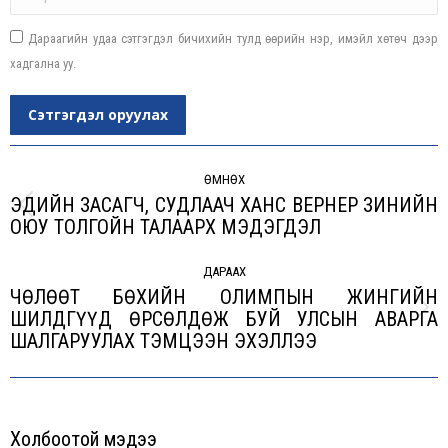
Дараагийн удаа сэтгэгдэл бичихийн тулд өөрийн нэр, имэйл хөтөч дээр
хадгална уу.
Сэтгэгдэл оруулах
Post
navigation
ӨМНӨХ
ЭДИЙН ЗАСАГЧ, СУДЛААЧ ХАНС ВЕРНЕР ЗИНИЙН
Previous
ОЮУ ТОЛГОЙН ТАЛААРХ МЭДЭГДЭЛ
post:
ДАРААХ
ЧӨЛӨӨТ БӨХИЙН ОЛИМПЫН ЖИНГИЙН
ШИЛДГҮҮД ӨРСӨЛДӨЖ БУЙ УЛСЫН АВАРГА
Next
ШАЛГАРУУЛАХ ТЭМЦЭЭН ЭХЭЛЛЭЭ
post:
Холбоотой мэдээ