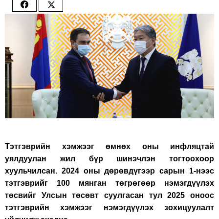
Share
Share
on
on
Facebook
Twitter
Тэтгэврийн хэмжээг өмнөх оны инфляцтай
уялдуулан жил бүр шинэчлэн тогтоохоор
хуульчилсан. 2024 оны дөрөвдүгээр сарын 1-нээс
тэтгэврийг 100 мянган төгрөгөөр нэмэгдүүлэх
төсвийг Улсын төсөвт суулгасан тул 2025 оноос
тэтгэврийн хэмжээг нэмэгдүүлэх зохицуулалт