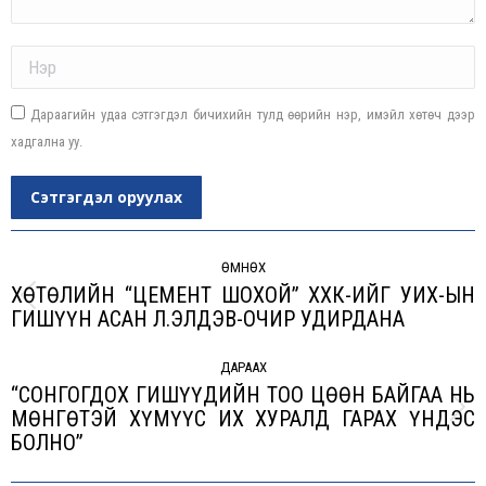
Name *
Дараагийн удаа сэтгэгдэл бичихийн тулд өөрийн нэр, имэйл хөтөч дээр
хадгална уу.
Сэтгэгдэл оруулах
Post
navigation
ӨМНӨХ
ХӨТӨЛИЙН “ЦЕМЕНТ ШОХОЙ” ХХК-ИЙГ УИХ-ЫН
Previous
ГИШҮҮН АСАН Л.ЭЛДЭВ-ОЧИР УДИРДАНА
post:
ДАРААХ
“СОНГОГДОХ ГИШҮҮДИЙН ТОО ЦӨӨН БАЙГАА НЬ
МӨНГӨТЭЙ ХҮМҮҮС ИХ ХУРАЛД ГАРАХ ҮНДЭС
Next
БОЛНО”
post: