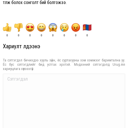
төлж болох сонголт бий болгожээ.
0
0
0
0
0
0
0
0
Хариулт үлдээнэ үү
Та сэтгэгдэл бичихдээ хууль зүйн, ёс суртахууны хэм хэмжээг баримтална уу.
Ёс бус сэтгэгдлийг бид устгах эрхтэй. Мэдээний сэтгэгдэлд Urug.mn
хариуцлага хүлээхгүй.
Comment