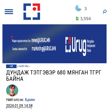
3
Sea
$:
3,594
НҮҮР
»
НИЙГЭМ
»
ДУНДАЖ ТЭТГЭВЭР 680 МЯНГАН ТӨГРӨГ
БАЙНА
Нийтэлсэн:
Админ
2024.01.09 14:58