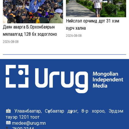
Нийслэл орчимд өдөртөө 31 хэм
Даян аварга Б.Орхонбаярын
хүрч хална
мялаалгад 128 бөх зодоглоно
2026-08-08
2026-08-08
Улаанбаатар, Сүхбаатар дүүрэг, 8-р хороо, Эрдэм
тауэр 1201 тоот
medee@urug.mn