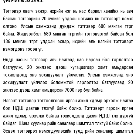
үйлчилж эхэлнэ.
Тэтгэвэр авагч эхнэр, нөхрийн нэг нь нас барвал ханийнх нь авч
байсан тэтгэврийн 20 хувийг үлдсэн нэгийнх нь тэтгэвэрт нэмж
олгоно. Улсын хэмжээнд дундаж тэтгэвэр 680 мянган төгрөг
байна. Жишээлбэл, 680 мянган төгрөгийн тэтгэвэртэй байсан бол
136 мянган төгрөг үлдсэн эхнэр, нөхрийн аль нэгийн тэтгэвэрт
нэмэгдэнэ гэсэн үг.
Өндөр насны тэтгэвэр авч байгаад нас барсан бол гэрлэлтээ
батлуулж, 20 жилээс дээш хугацаагаар хамт амьдарсан
тохиолдолд энэ зохицуулалт үйлчилнэ. Улсын хэмжээнд энэ
зохицуулалт үйлчлэх боломжтой гэрлэлтээ батлуулаад 20
жилээс дээш хамт амьдарсан 7000 гэр бүл байна.
Нэгэнт тэтгэвэр тогтоолгосон иргэн ажил хөдөлмөр эрхэлж байгаа
бол НДШ давтан төлөхгүй байж болно. Тэтгэвэрт гарсан иргэн
ажил хөдөлмөр эрхэлж байгаа тохиолдолд дахин НДШ төлөх дургүй
байдаг. Шинэ хуулиар өөрийн саналаар шимтгэл төлөхгүй байж болно.
Эсвэл тэтгэврээ нэмэгдүүлэхийн тулд өөрийн саналаар шимтгэл