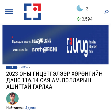
3
Sea
$:
3,594
НҮҮР
»
НИЙГЭМ
»
2023 ОНЫ ГҮЙЦЭТГЭЛЭЭР ХӨРӨНГИЙН
ДАНС 116.14 САЯ АМ.ДОЛЛАРЫН
АШИГТАЙ ГАРЛАА
Нийтэлсэн:
Админ