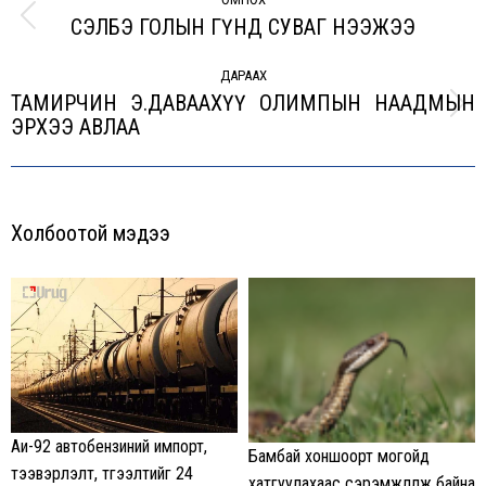
navigation
СЭЛБЭ ГОЛЫН ГҮНД СУВАГ НЭЭЖЭЭ
Previous
post:
ДАРААХ
ТАМИРЧИН Э.ДАВААХҮҮ ОЛИМПЫН НААДМЫН
Next
ЭРХЭЭ АВЛАА
post:
Холбоотой мэдээ
Аи-92 автобензиний импорт,
Бамбай хоншоорт могойд
тээвэрлэлт, түгээлтийг 24
хатгуулахаас сэрэмжлүүлж байна