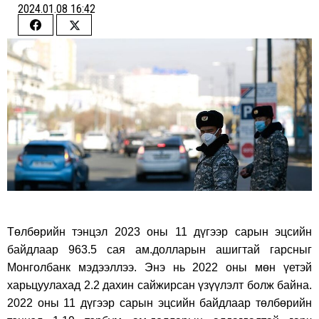
2024.01.08 16:42
Share
Share
on
on
Facebook
Twitter
Төлбөрийн тэнцэл 2023 оны 11 дүгээр сарын эцсийн
байдлаар 963.5 сая ам.долларын ашигтай гарсныг
Монголбанк мэдээллээ. Энэ нь 2022 оны мөн үетэй
харьцуулахад 2.2 дахин сайжирсан үзүүлэлт болж байна.
2022 оны 11 дүгээр сарын эцсийн байдлаар төлбөрийн