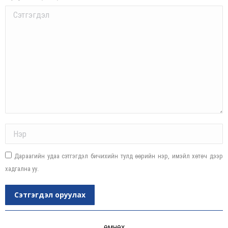
Comment
Name *
Дараагийн удаа сэтгэгдэл бичихийн тулд өөрийн нэр, имэйл хөтөч дээр
хадгална уу.
Сэтгэгдэл оруулах
Post
ӨМНӨХ