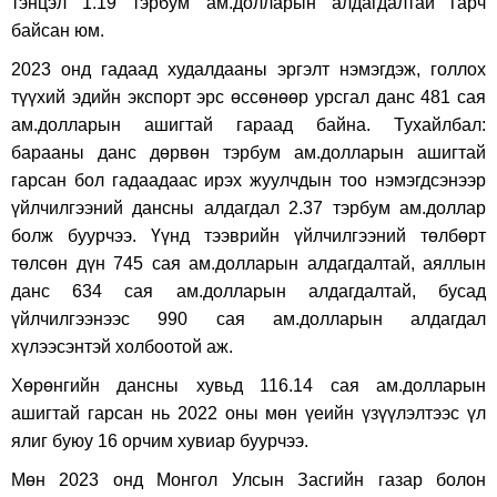
тэнцэл 1.19 тэрбум ам.долларын алдагдалтай гарч
байсан юм.
2023 онд гадаад худалдааны эргэлт нэмэгдэж, голлох
түүхий эдийн экспорт эрс өссөнөөр урсгал данс 481 сая
ам.долларын ашигтай гараад байна. Тухайлбал:
барааны данс дөрвөн тэрбум ам.долларын ашигтай
гарсан бол гадаадаас ирэх жуулчдын тоо нэмэгдсэнээр
үйлчилгээний дансны алдагдал 2.37 тэрбум ам.доллар
болж буурчээ. Үүнд тээврийн үйлчилгээний төлбөрт
төлсөн дүн 745 сая ам.долларын алдагдалтай, аяллын
данс 634 сая ам.долларын алдагдалтай, бусад
үйлчилгээнээс 990 сая ам.долларын алдагдал
хүлээсэнтэй холбоотой аж.
Хөрөнгийн дансны хувьд 116.14 сая ам.долларын
ашигтай гарсан нь 2022 оны мөн үеийн үзүүлэлтээс үл
ялиг буюу 16 орчим хувиар буурчээ.
Мөн 2023 онд Монгол Улсын Засгийн газар болон