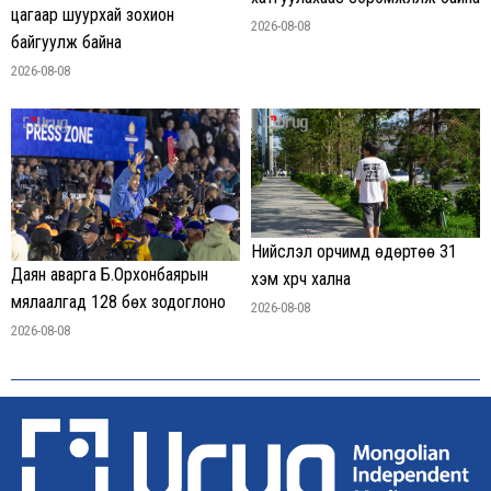
цагаар шуурхай зохион
2026-08-08
байгуулж байна
2026-08-08
Нийслэл орчимд өдөртөө 31
Даян аварга Б.Орхонбаярын
хэм хүрч хална
мялаалгад 128 бөх зодоглоно
2026-08-08
2026-08-08