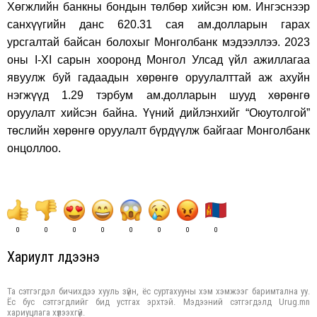
Хөгжлийн банкны бондын төлбөр хийсэн юм. Ингэснээр
санхүүгийн данс 620.31 сая ам.долларын гарах
урсгалтай байсан болохыг Монголбанк мэдээллээ. 2023
оны I-XI сарын хооронд Монгол Улсад үйл ажиллагаа
явуулж буй гадаадын хөрөнгө оруулалттай аж ахуйн
нэгжүүд 1.29 тэрбум ам.долларын шууд хөрөнгө
оруулалт хийсэн байна. Үүний дийлэнхийг “Оюутолгой”
төслийн хөрөнгө оруулалт бүрдүүлж байгааг Монголбанк
онцоллоо.
0
0
0
0
0
0
0
0
Хариулт үлдээнэ үү
Та сэтгэгдэл бичихдээ хууль зүйн, ёс суртахууны хэм хэмжээг баримтална уу.
Ёс бус сэтгэгдлийг бид устгах эрхтэй. Мэдээний сэтгэгдэлд Urug.mn
хариуцлага хүлээхгүй.