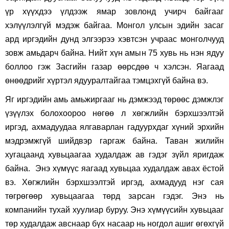
үр хүүхдээ үлдээж ямар зовлонд учирч байгааг
хэлүүлэлгүй мэдэж байгаа. Монгол улсын эдийн засаг
ард иргэдийн дунд элгээрээ хэвтсэн учраас монголчууд
зовж амьдарч байна. Нийт хүн амын 75 хувь нь нэн ядуу
боллоо гэж Засгийн газар өөрсдөө ч хэлсэн. Яагаад
өнөөдрийг хүртэл ядууралтайгаа тэмцэхгүй байна вэ.
Яг иргэдийн амь амьжиргааг нь дэмжээд төрөөс дэмжлэг
үзүүлэх болохоороо нөгөө л хөгжлийн бэрхшээлтэй
иргэд, ахмадуудаа ялгаварлан гадуурхдаг хүний эрхийн
мэдрэмжгүй шийдвэр гаргаж байна. Таван жилийн
хугацаанд хувьцаагаа худалдаж ав гэдэг зүйл яригдаж
байна. Энэ хүмүүс яагаад хувьцаа худалдаж авах ёстой
вэ. Хөгжлийн бэрхшээлтэй иргэд, ахмадууд нэг сая
төгрөгөөр хувьцаагаа төрд зарсан гэдэг. Энэ нь
компанийн тухай хуулиар буруу. Энэ хүмүүсийн хувьцааг
төр худалдаж авснаар бүх насаар нь ногдол ашиг өгөхгүй