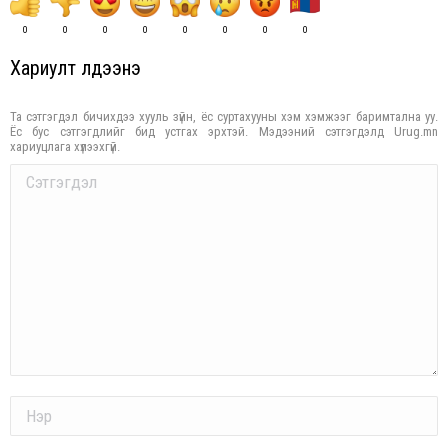
0
0
0
0
0
0
0
0
Хариулт үлдээнэ үү
Та сэтгэгдэл бичихдээ хууль зүйн, ёс суртахууны хэм хэмжээг баримтална уу.
Ёс бус сэтгэгдлийг бид устгах эрхтэй. Мэдээний сэтгэгдэлд Urug.mn
хариуцлага хүлээхгүй.
Comment
Name *