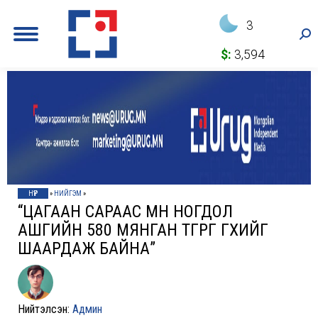
3
Sea
$:
3,594
НҮҮР
»
НИЙГЭМ
»
“ЦАГААН САРААС ӨМНӨ НОГДОЛ
АШГИЙН 580 МЯНГАН ТӨГРӨГӨӨ ӨГӨХИЙГ
ШААРДАЖ БАЙНА”
Нийтэлсэн:
Админ