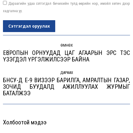
Дараагийн удаа сэтгэгдэл бичихийн тулд өөрийн нэр, имэйл хөтөч дээр
хадгална уу.
Сэтгэгдэл оруулах
Post
navigation
ӨМНӨХ
ЕВРОПЫН ОРНУУДАД ЦАГ АГААРЫН ЭРС ТЭС
Previous
ҮЗЭГДЭЛ ҮРГЭЛЖИЛСЭЭР БАЙНА
post:
ДАРААХ
БНСУ-Д Е-9 ВИЗЭЭР БАРИЛГА, АМРАЛТЫН ГАЗАР,
ЗОЧИД БУУДАЛД АЖИЛЛУУЛАХ ЖУРМЫГ
Next
БАТАЛЖЭЭ
post:
Холбоотой мэдээ