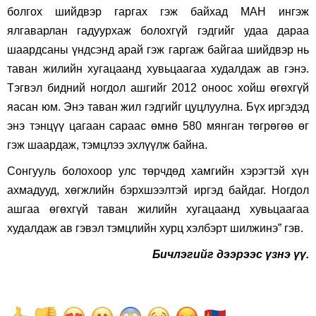
болгох шийдвэр гаргах гэж байхад МАН ингэж
ялгаварлан гадуурхаж болохгүй гэдгийг удаа дараа
шаардсаны үндсэнд арай гэж гаргаж байгаа шийдвэр нь
таван жилийн хугацаанд хувьцаагаа худалдаж ав гэнэ.
Тэгвэл бидний ногдол ашгийг 2012 оноос хойш өгөхгүй
яасан юм. Энэ таван жил гэдгийг цуцлуулна. Бүх иргэдэд
энэ тэнцүү цагаан сараас өмнө 580 мянган төгрөгөө өг
гэж шаардаж, тэмцлээ эхлүүлж байна.
Сонгууль болохоор улс төрчдөд хамгийн хэрэгтэй хүн
ахмадууд, хөгжлийн бэрхшээлтэй иргэд байдаг. Ногдол
ашгаа өгөхгүй таван жилийн хугацаанд хувьцаагаа
худалдаж ав гэвэл тэмцлийн хурц хэлбэрт шилжинэ” гэв.
Бичлэгийг дээрээс үзнэ үү.