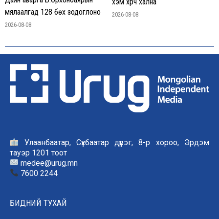
хэм хүрч хална
мялаалгад 128 бөх зодоглоно
2026-08-08
2026-08-08
Улаанбаатар, Сүхбаатар дүүрэг, 8-р хороо, Эрдэм
тауэр 1201 тоот
medee@urug.mn
7600 2244
БИДНИЙ ТУХАЙ