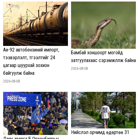
Аи-92 автобензиний импорт,
Бамбай хоншоорт могойд
тээвэрлэлт, түгээлтийг 24
хатгуулахаас сэрэмжлүүлж байна
цагаар шуурхай зохион
2026-08-08
байгуулж байна
2026-08-08
Нийслэл орчимд өдөртөө 31
Даян аварга Б.Орхонбаярын