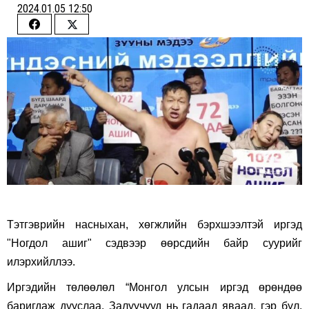
2024.01.05 12:50
Share
Share
on
on
Facebook
Twitter
Тэтгэврийн насныхан, хөгжлийн бэрхшээлтэй иргэд
"Ногдол ашиг" сэдвээр өөрсдийн байр суурийг
илэрхийллээ.
Иргэдийн төлөөлөл “Монгол улсын иргэд өрөндөө
баригдаж дууслаа. Залуучууд нь гадаад яваад, гэр бүл,