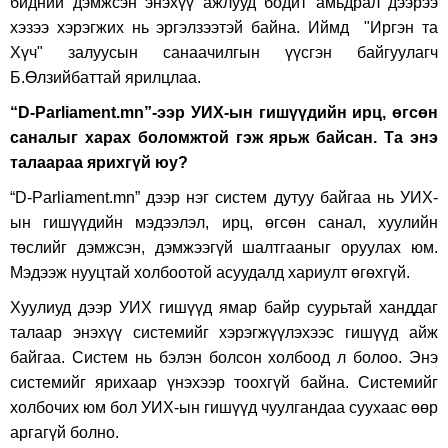
бидний дэмжсэн энэхүү ажлууд бодит амьдрал дээрээ
хэзээ хэрэгжих нь эргэлзээтэй байна. Иймд "Иргэн та
Хүч" залуусын санаачилгын үүсгэн байгуулагч
Б.Өлзийбаттай ярилцлаа.
“D-Parliament.mn”-ээр УИХ-ын гишүүдийн ирц, өгсөн
саналыг харах боломжтой гэж ярьж байсан. Та энэ
талаараа ярихгүй юу?
“D-Parliament.mn” дээр нэг систем дутуу байгаа нь УИХ-
ын гишүүдийн мэдээлэл, ирц, өгсөн санал, хуулийн
төслийг дэмжсэн, дэмжээгүй шалтгааныг оруулах юм.
Мэдээж нууцтай холбоотой асуудалд хариулт өгөхгүй.
Хуулиуд дээр УИХ гишүүд ямар байр суурьтай ханддаг
талаар энэхүү системийг хэрэгжүүлэхээс гишүүд айж
байгаа. Систем нь бэлэн болсон холбоод л болоо. Энэ
системийг ярихаар үнэхээр тоохгүй байна. Системийг
холбочих юм бол УИХ-ын гишүүд чуулгандаа суухаас өөр
аргагүй болно.