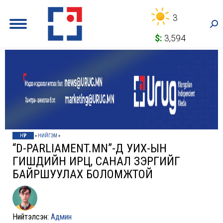
3
Sea
$:
3,594
НҮҮР
»
НИЙГЭМ
»
“D-PARLIAMENT.MN”-Д УИХ-ЫН
ГИШҮҮДИЙН ИРЦ, САНАЛ ЗЭРГИЙГ
БАЙРШУУЛАХ БОЛОМЖТОЙ
Нийтэлсэн:
Админ