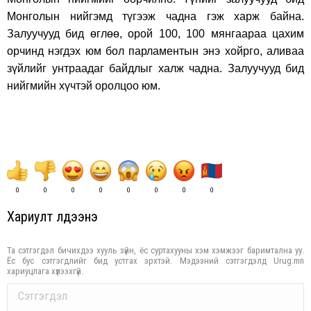
Монголын нийгэмд түгээж чадна гэж харж байна.
Залуучууд бид өглөө, орой 100, 100 мянгаараа цахим
орчинд нэгдэх юм бол парламентын энэ хойрго, аливаа
зүйлийг унтраадаг байдлыг халж чадна. Залуучууд бид
нийгмийн хүчтэй оролцоо юм.
0
0
0
0
0
0
0
0
Хариулт үлдээнэ үү
Та сэтгэгдэл бичихдээ хууль зүйн, ёс суртахууны хэм хэмжээг баримтална уу.
Ёс бус сэтгэгдлийг бид устгах эрхтэй. Мэдээний сэтгэгдэлд Urug.mn
хариуцлага хүлээхгүй.
Comment