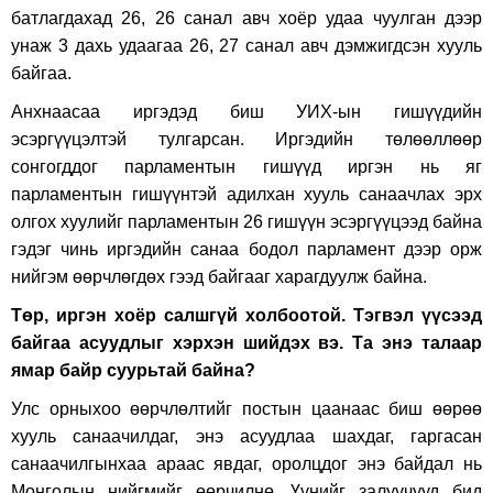
батлагдахад 26, 26 санал авч хоёр удаа чуулган дээр
унаж 3 дахь удаагаа 26, 27 санал авч дэмжигдсэн хууль
байгаа.
Анхнаасаа иргэдэд биш УИХ-ын гишүүдийн
эсэргүүцэлтэй тулгарсан. Иргэдийн төлөөллөөр
сонгогддог парламентын гишүүд иргэн нь яг
парламентын гишүүнтэй адилхан хууль санаачлах эрх
олгох хуулийг парламентын 26 гишүүн эсэргүүцээд байна
гэдэг чинь иргэдийн санаа бодол парламент дээр орж
нийгэм өөрчлөгдөх гээд байгааг харагдуулж байна.
Төр, иргэн хоёр салшгүй холбоотой. Тэгвэл үүсээд
байгаа асуудлыг хэрхэн шийдэх вэ. Та энэ талаар
ямар байр суурьтай байна?
Улс орныхоо өөрчлөлтийг постын цаанаас биш өөрөө
хууль санаачилдаг, энэ асуудлаа шахдаг, гаргасан
санаачилгынхаа араас явдаг, оролцдог энэ байдал нь
Монголын нийгмийг өөрчилнө. Үүнийг залуучууд бид