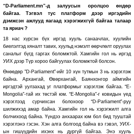
“D-Parliament.mn”-д залуусын оролцоо өндөр
байгаа. Тэгвэл тус платформ дээр иргэдийн
дэмжсэн ажлууд яагаад хэрэгжихгүй байгаа талаар
та яриач ?
18 нас хүрсэн бүх иргэд хууль санаачлах, хуулийн
биелэлтэд хяналт тавих, хуульд нэмэлт өөрчлөлт оруулах
саналыг бүгд гаргах боломжтой. Хамгийн гол нь иргэд
УИХ дээр Түр хороо байгуулах боломжтой болсон.
Өнөөдөр ”D-Parliament”-ийг 10 хүн тутмын 3 нь хэрэглэж
байна. Архангай, Өвөрхангай, Баянхонгор аймгийн
иргэдтэй уулзахад уг платформыг хэрэглэж байгаа. “Е-
Mongolia”-тай их төстэй юм. “Е-Mongolia”-г ковидын үед
хэрэглээд сурчихсан болохоор “D-Parliament”-руу
шилжихэд амар байна. Хамгийн гол нь хэрэгжилт алга
болчихоод байна. Үүндээ анхаарах юм бол бид тууштай
хэрэглэнэ гэсэн. Хэн алга болгоод байна вэ гэвэл, УИХ-
ын гишүүдийн ихэнх нь дургүй байгаа. Энэ хууль