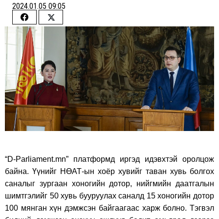
2024.01.05 09:05
Share
Share
on
on
Facebook
Twitter
“D-Parliament.mn” платформд иргэд идэвхтэй оролцож
байна. Үүнийг НӨАТ-ын хоёр хувийг таван хувь болгох
саналыг зургаан хоногийн дотор, нийгмийн даатгалын
шимтгэлийг 50 хувь бууруулах саналд 15 хоногийн дотор
100 мянган хүн дэмжсэн байгаагаас харж болно. Тэгвэл