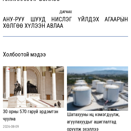
post:
ДАРААХ
АНУ-РУУ ШУУД НИСЛЭГ ҮЙЛДЭХ АГААРЫН
Next
ХӨЛГӨӨ ХҮЛЭЭН АВЛАА
post:
Холбоотой мэдээ
30 орны 570 гаруй эрдэмтэн
Шатахууны нөөц нэмэгдүүлж,
чуулна
агуулахуудыг ашиглалтад
2026-08-09
оруулж эхэллээ