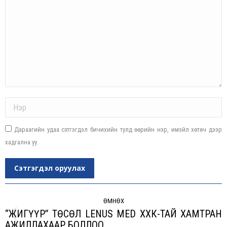
Name *
Дараагийн удаа сэтгэгдэл бичихийн тулд өөрийн нэр, имэйл хөтөч дээр
хадгална уу.
Сэтгэгдэл оруулах
Post
navigation
ӨМНӨХ
“ЖИГҮҮР” ТӨСӨЛ LENUS MED ХХК-ТАЙ ХАМТРАН
Previous
АЖИЛЛАХААР БОЛЛОО