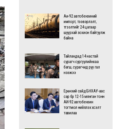
Аи-92 автобензиний
импорт, тээвэрлэлт,
түгээлтийг 24 цагаар
шуурхай зохион байгуулж
байна
Тайландад 14 настай
сурагч сургуулийнхаа
багш, сурагчид руу гал
нээжээ
Ерөнхий сайд БНХАУ-аас
сар бүр 12-15 мянган тонн
АИ-92 автобензин
тогтмол нийлүүлэх хүсэлт
тавилаа