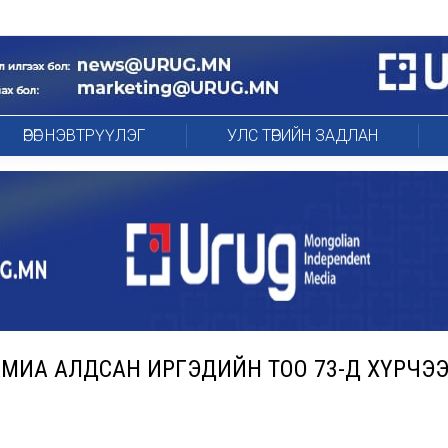
ӨРӨГ НЭВТРҮҮЛЭГ
УЛС ТӨРИЙН ЗАДЛАН
АМИА АЛДСАН ИРГЭДИЙН ТОО 73-Д ХҮРЧЭ