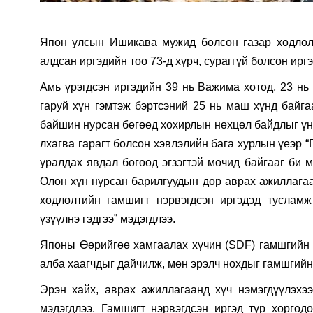
Япон улсын Ишикава мужид болсон газар хөдлөл
алдсан иргэдийн тоо 73-д хүрч, сураггүй болсон ирг
Амь үрэгдсэн иргэдийн 39 нь Важима хотод, 23 нь 
гаруй хүн гэмтэж бэртсэний 25 нь маш хүнд байг
байшин нурсан бөгөөд хохирлын нөхцөл байдлыг ү
лхагва гарагт болсон хэвлэлийн бага хурлын үеэр “
уралдах явдал бөгөөд эгзэгтэй мөчид байгааг би м
Олон хүн нурсан барилгуудын дор аврах ажиллагааг
хөдлөлтийн гамшигт нэрвэгдсэн иргэдэд тусламж
үзүүлнэ гэдгээ” мэдэгдлээ.
Японы Өөрийгөө хамгаалах хүчин (SDF) гамшгийн ү
алба хаагчдыг дайчилж, мөн эрэлч нохдыг гамшгийн
Эрэн хайх, аврах ажиллагаанд хүч нэмэгдүүлэхээ
мэдэгдлээ. Гамшигт нэрвэгдсэн иргэд түр хорго