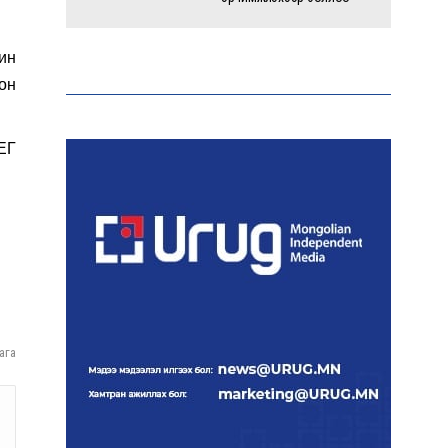
ин
Энэ оны эхний долоон
сарын байдлаар зөрчлийн
он
бүртгэл өмнөх оноос 1.3
дахин өсжээ
ЕГ
Макс Группийн үүсгэн
байгуулагчид Сутай
хайрхны төрийн тахилгад
оролцлоо
E-Mongolia системээр
дамжуулан 2.9 сая гаруй
нийгмийн даатгалын
ага
цахим үйлчилгээг иргэдэд
хүргэлээ
Холливудын алдартай хос