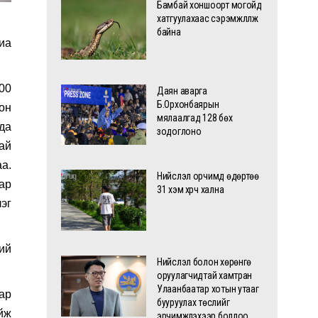
Бамбай хоншоорт могойд
хатгуулахаас сэрэмжлүүлж
байна
иа
00
Даян аварга
Б.Орхонбаярын
он
мялаалгад 128 бөх
да
зодоглоно
тай
а.
Нийслэл орчимд өдөртөө
ар
31 хэм хүрч хална
эг
ий
Нийслэл болон хөрөнгө
оруулагчидтай хамтран
Улаанбаатар хотын утааг
ар
бууруулах төслийг
йж
эрчимжүүлэхээр боллоо