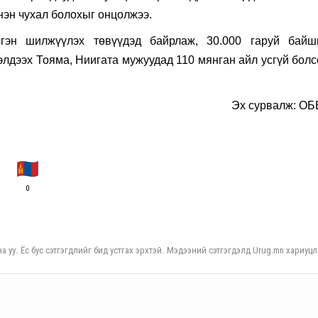
нэн чухал болохыг онцолжээ.
гэн шилжүүлэх төвүүдэд байрлаж, 30.000 гаруй байш
лдээх Тояма, Ниигата мужуудад 110 мянган айл усгүй болс
Эх сурвалж: ОБ
0
а уу. Ёс бус сэтгэгдлийг бид устгах эрхтэй. Мэдээний сэтгэгдэлд Urug.mn хариуцл