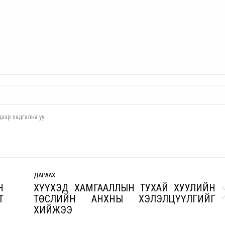
ээр хадгална уу.
ДАРААХ
Н
ХҮҮХЭД ХАМГААЛЛЫН ТУХАЙ ХУУЛИЙН
Т
ТӨСЛИЙН АНХНЫ ХЭЛЭЛЦҮҮЛГИЙГ
Next
ХИЙЖЭЭ
post: