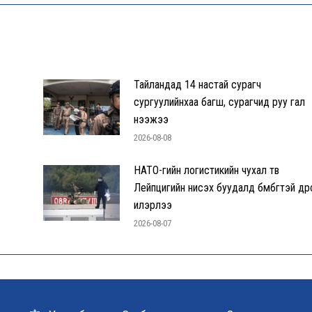
Тайландад 14 настай сурагч
сургуулийнхаа багш, сурагчид руу гал
нээжээ
2026-08-08
НАТО-гийн логистикийн чухал төв
Лейпцигийн нисэх буудалд бөмбөгтэй др
илэрлээ
2026-08-07