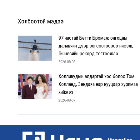
Холбоотой мэдээ
97 настай Бетти Бромаж онгоцны
далавчин дээр зогсоогоороо нисэж,
Гиннесийн рекорд тогтоожээ
2026-08-08
Холливудын алдартай хос болох Том
Холланд, Зендаяа нар нууцаар хуримаа
хийжээ
2026-08-07