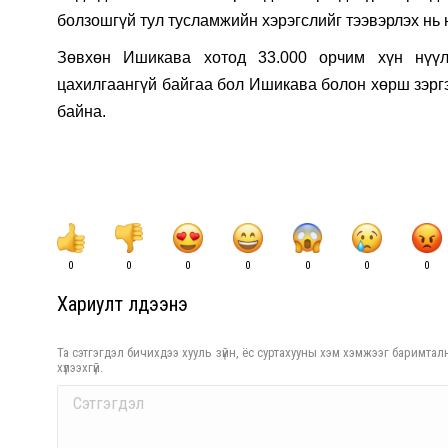
болзошгүй тул тусламжийн хэрэгслийг тээвэрлэх нь 
Зөвхөн Ишикава хотод 33.000 орчим хүн нүүл
цахилгаангүй байгаа бол Ишикава болон хөрш зэргэ
байна.
0
0
0
0
0
0
0
Хариулт үлдээнэ үү
Та сэтгэгдэл бичихдээ хууль зүйн, ёс суртахууны хэм хэмжээг баримталн
хүлээхгүй.
Comment