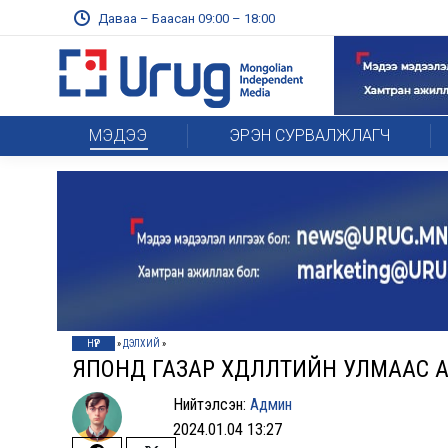
Даваа – Баасан 09:00 – 18:00
МЭДЭЭ
ЭРЭН СУРВАЛЖЛАГЧ
НҮҮР
»
ДЭЛХИЙ
»
ЯПОНД ГАЗАР ХӨДЛӨЛТИЙН УЛМААС 
Нийтэлсэн:
Админ
2024.01.04 13:27