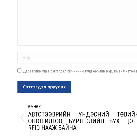
Name *
Дараагийн удаа сэтгэгдэл бичихийн тулд өөрийн нэр, имэйл хөтөч д
Сэтгэгдэл оруулах
Post
navigation
ӨМНӨХ
АВТОТЭЭВРИЙН ҮНДЭСНИЙ ТӨВИЙ
ОНОШИЛГОО, БҮРТГЭЛИЙН БҮХ ЦЭГ
Previous
RFID НААЖ БАЙНА
post: