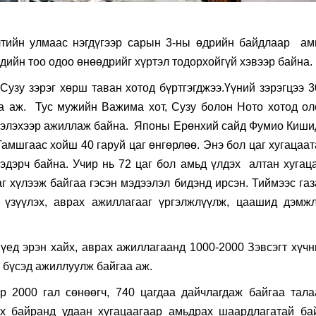
тийн улмаас нэгдүгээр сарын 3-ны өдрийн байдлаар ам
эдийн тоо одоо өнөөдрийг хүртэл тодорхойгүй хэвээр байна.
Сузу зэрэг хөрш таван хотод бүртгэгджээ.Үүний зэрэгцээ 3
аа аж. Тус мужийн Важима хот, Сузу болон Ното хотод ол
нэлэхээр ажиллаж байна. Японы Ерөнхий сайд Фумио Киши
Гамшгаас хойш 40 гаруй цаг өнгөрлөө. Энэ бол цаг хугацаа
эдэрч байна. Учир нь 72 цаг бол амьд үлдэх алтан хугаца
 хүлээж байгаа гэсэн мэдээлэл бидэнд ирсэн. Тиймээс газ
 үзүүлэх, аврах ажиллагааг үргэлжлүүлж, цаашид дэмжл
ед эрэн хайх, аврах ажиллагаанд 1000-2000 Зэвсэгт хүчн
 бүсэд ажиллуулж байгаа аж.
р 2000 гал сөнөөгч, 740 цагдаа дайчлагдаж байгаа тала
дох байранд удаан хугацаагаар амьдрах шаардлагатай ба