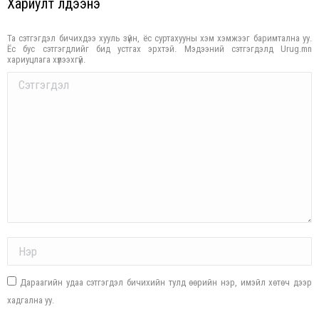
Хариулт үлдээнэ үү
Та сэтгэгдэл бичихдээ хууль зүйн, ёс суртахууны хэм хэмжээг баримтална уу.
Ёс бус сэтгэгдлийг бид устгах эрхтэй. Мэдээний сэтгэгдэлд Urug.mn
хариуцлага хүлээхгүй.
Comment
Name *
Дараагийн удаа сэтгэгдэл бичихийн тулд өөрийн нэр, имэйл хөтөч дээр
хадгална уу.