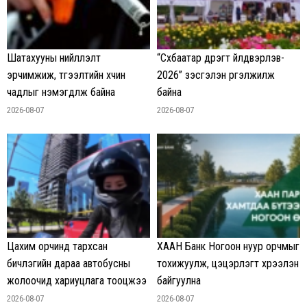
Шатахууны нийлүүлэлт
“Сүхбаатар дүүрэгт үйлдвэрлэв-
эрчимжиж, түгээлтийн хүчин
2026” үзэсгэлэн үргэлжилж
чадлыг нэмэгдүүлж байна
байна
2026-08-07
2026-08-07
Цахим орчинд тархсан
ХААН Банк Ногоон нуур орчмыг
бичлэгийн дараа автобусны
тохижуулж, цэцэрлэгт хүрээлэн
жолоочид хариуцлага тооцжээ
байгуулна
2026-08-07
2026-08-07