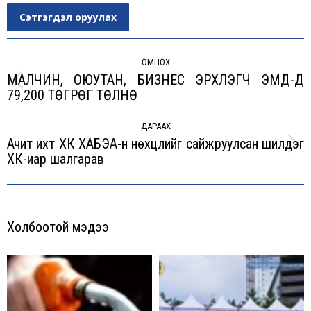
Сэтгэгдэл оруулах
Post
navigation
ӨМНӨХ
МАЛЧИН, ОЮУТАН, БИЗНЕС ЭРХЛЭГЧ ЭМД-Д
Previous
79,200 ТӨГРӨГ ТӨЛНӨ
post:
ДАРААХ
Ачит иxт XК ХАБЭА-н нөхцлийг сайжруулсан шилдэг
Next
XК-иар шалгарав
post:
Холбоотой мэдээ