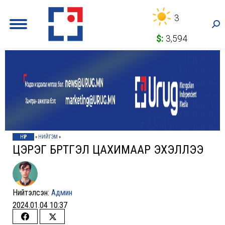
3
Sea
$:
3,594
НҮҮР
»
НИЙГЭМ
»
ЦЭРЭГ БҮРТГЭЛ ЦАХИМААР ЭХЭЛЛЭЭ
Нийтэлсэн:
Админ
2024.01.04 10:37
Share
Share