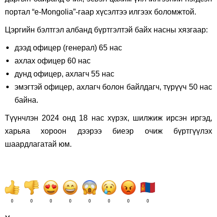
портал “
e-Mongolia
”-гаар хүсэлтээ илгээх боломжтой.
Цэргийн бэлтгэл албанд бүртгэлтэй байх насны хязгаар:
дээд офицер (генерал) 65 нас
ахлах офицер 60 нас
дунд офицер, ахлагч 55 нас
эмэгтэй офицер, ахлагч болон байлдагч, түрүүч 50 нас
байна.
Түүнчлэн 2024 онд 18 нас хүрэх, шилжиж ирсэн иргэд,
харьяа хороон дээрээ биеэр очиж бүртгүүлэх
шаардлагатай юм.
0
0
0
0
0
0
0
0