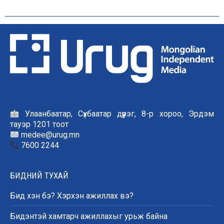
Улаанбаатар, Сүхбаатар дүүрэг, 8-р хороо, Эрдэм
тауэр 1201 тоот
medee@urug.mn
7600 2244
БИДНИЙ ТУХАЙ
Бид хэн бэ? Хэрхэн ажиллах вэ?
Бидэнтэй хамтарч ажиллахыг урьж байна