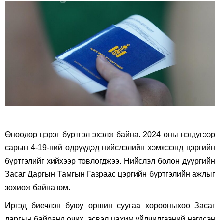
on
on
Facebook
Twitter
Өнөөдөр цэрэг бүртгэл эхэлж байна. 2024 оны нэгдүгээр
сарын 4-19-ний өдрүүдэд нийслэлийн хэмжээнд цэргийн
бүртгэлийг хийхээр товлогджээ. Нийслэл болон дүүргийн
Засаг Даргын Тамгын Газраас цэргийн бүртгэлийн ажлыг
зохиож байна юм.
Иргэд биечлэн буюу оршин суугаа хорооныхоо Засаг
даргын байранд очих, эсвэл цахим үйлчилгээний нэгдсэн