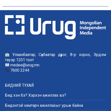
Улаанбаатар, Сүхбаатар дүүрэг, 8-р хороо, Эрдэм
тауэр 1201 тоот
medee@urug.mn
7600 2244
БИДНИЙ ТУХАЙ
Бид хэн бэ? Хэрхэн ажиллах вэ?
Бидэнтэй хамтарч ажиллахыг урьж байна