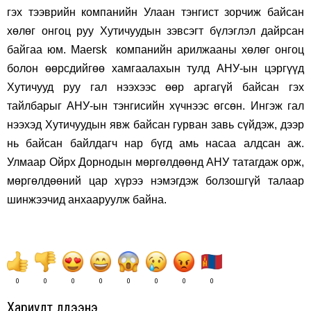
гэх тээврийн компанийн Улаан тэнгист зорчиж байсан
хөлөг онгоц руу Хутичуудын зэвсэгт бүлэглэл дайрсан
байгаа юм. Maersk компанийн арилжааны хөлөг онгоц
болон өөрсдийгөө хамгаалахын тулд АНУ-ын цэргүүд
Хутичууд руу гал нээхээс өөр аргагүй байсан гэх
тайлбарыг АНУ-ын тэнгисийн хүчнээс өгсөн. Ингэж гал
нээхэд Хутичуудын явж байсан гурван завь сүйдэж, дээр
нь байсан байлдагч нар бүгд амь насаа алдсан аж.
Улмаар Ойрх Дорнодын мөргөлдөөнд АНУ татагдаж орж,
мөргөлдөөний цар хүрээ нэмэгдэж болзошгүй талаар
шинжээчид анхааруулж байна.
0
0
0
0
0
0
0
0
Хариулт үлдээнэ үү