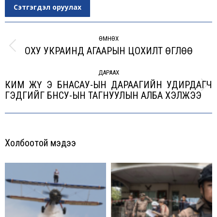
Сэтгэгдэл оруулах
Post
navigation
ӨМНӨХ
ОХУ УКРАИНД АГААРЫН ЦОХИЛТ ӨГЛӨӨ
Previous
post:
ДАРААХ
КИМ ЖҮ Э БНАСАУ-ЫН ДАРААГИЙН УДИРДАГЧ
Next
ГЭДГИЙГ БНСУ-ЫН ТАГНУУЛЫН АЛБА ХЭЛЖЭЭ
post:
Холбоотой мэдээ