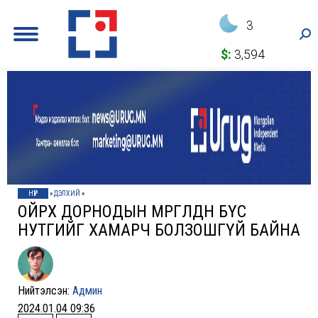
3
Sea
$:
3,594
НҮҮР
»
ДЭЛХИЙ
»
ОЙРХ ДОРНОДЫН МӨРГӨЛДӨӨН БҮС
НУТГИЙГ ХАМАРЧ БОЛЗОШГҮЙ БАЙНА
Нийтэлсэн:
Админ
2024.01.04 09:36