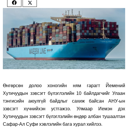
Share
Share
on
on
Facebook
Twitter
Өнгөрсөн долоо хоногийн ням гарагт Йемений
Хутичуудын зэвсэгт бүлэглэлийн 10 байлдагчийг Улаан
тэнгисийн аюулгүй байдлыг сахиж байсан АНУ-ын
зэвсэгт хүчнийхэн устгажээ. Улмаар Иемэн дэх
Хутичуудын зэвсэгт бүлэглэлийн өндөр албан тушаалтан
Сафар-Ал Суфи хэвлэлийн бага хурал хийлээ.