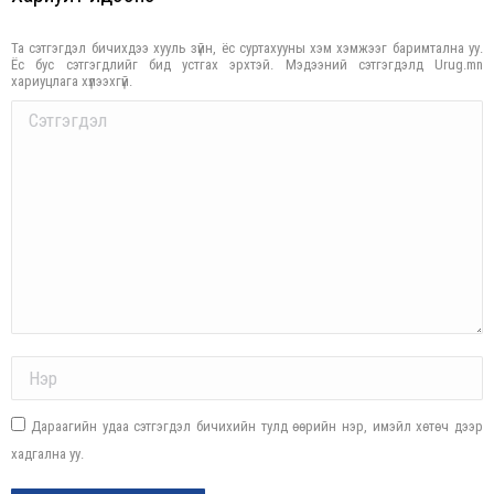
Та сэтгэгдэл бичихдээ хууль зүйн, ёс суртахууны хэм хэмжээг баримтална уу.
Ёс бус сэтгэгдлийг бид устгах эрхтэй. Мэдээний сэтгэгдэлд Urug.mn
хариуцлага хүлээхгүй.
Comment
Name *
Дараагийн удаа сэтгэгдэл бичихийн тулд өөрийн нэр, имэйл хөтөч дээр
хадгална уу.