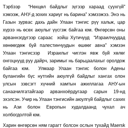
Тэрбээр “Нөхцөл байдлыг зүгээр хараад суухгүй”
хэмээж, АНУ-д зохих хариуг нь барина” хэмээжээ. Энэ нь
Газын зурвас дахь дайн Улаан тэнгис рүү хальж, цар
хүрээ нь өсөх аюулыг үүсгэж байгаа юм. Өнгөрсөн оны
арваннэгдүгээр сараас хойш Хутичууд “Израилчуудад
хөнөөгдөж буй палестинчуудын өшөөг авна” хэмээн
Улаан тэнгисээр Израилыг чиглэн явж буй хөлөг
онгоцнууд руу дайрч, заримыг нь барьцаалахыг оролдож
байгаа юм. Улмаар Улаан тэнгис болон Адены
булангийн бүс нутгийн аюулгүй байдлыг хангах олон
улсын зэвсэгт хүчний хамтын ажиллагаа АНУ-ын
санаачилгатайгаар арванхоёрдугаар сарын 19-нд
эхэлсэн. Учир нь Улаан тэнгисийн аюулгүй байдлыг сахих
нь Ази болон Европын худалдаанд чухал ач
холбогдолтой юм.
Харин өнгөрсөн ням гарагт болсон ослын тухайд Maersk