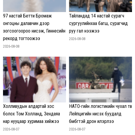
97 настай Бетти Бромаж
Тайландад 14 настай сурагч
онгоцны далавчин дээр
сургуулийнхаа багш, сурагчид
зогсоогоороо нисэж, Гиннесийн
руу гал нээжээ
рекорд тогтоожээ
2026-08-08
2026-08-08
Холливудын алдартай хос
НАТО-гийн логистикийн чухал төв
болох Том Холланд, Зендаяа
Лейпцигийн нисэх буудалд
нар нууцаар хуримаа хийжээ
бөмбөгтэй дрон илэрлээ
2026-08-07
2026-08-07