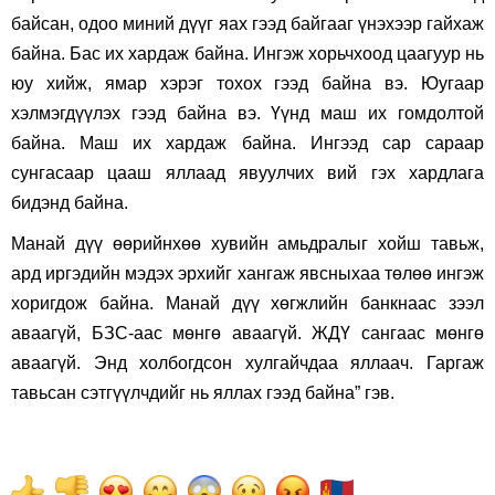
байсан, одоо миний дүүг яах гээд байгааг үнэхээр гайхаж
байна. Бас их хардаж байна. Ингэж хорьчхоод цаагуур нь
юу хийж, ямар хэрэг тохох гээд байна вэ. Юугаар
хэлмэгдүүлэх гээд байна вэ. Үүнд маш их гомдолтой
байна. Маш их хардаж байна. Ингээд сар сараар
сунгасаар цааш яллаад явуулчих вий гэх хардлага
бидэнд байна.
Манай дүү өөрийнхөө хувийн амьдралыг хойш тавьж,
ард иргэдийн мэдэх эрхийг хангаж явсныхаа төлөө ингэж
хоригдож байна. Манай дүү хөгжлийн банкнаас зээл
аваагүй, БЗС-аас мөнгө аваагүй. ЖДҮ сангаас мөнгө
аваагүй. Энд холбогдсон хулгайчдаа яллаач. Гаргаж
тавьсан сэтгүүлчдийг нь яллах гээд байна” гэв.