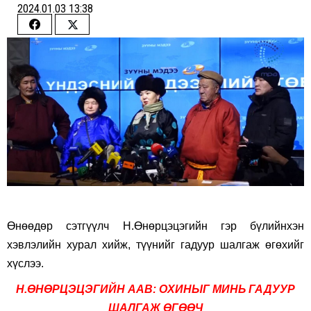
2024.01.03 13:38
Share
Share
on
on
Facebook
Twitter
Өнөөдөр сэтгүүлч Н.Өнөрцэцэгийн гэр бүлийнхэн
хэвлэлийн хурал хийж, түүнийг гадуур шалгаж өгөхийг
хүслээ.
Н.ӨНӨРЦЭЦЭГИЙН ААВ: ОХИНЫГ МИНЬ ГАДУУР
ШАЛГАЖ ӨГӨӨЧ