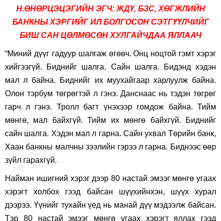
Н.ӨНӨРЦЭЦЭГИЙН ЭГЧ: ЖДҮ, БЗС, ХӨГЖЛИЙН
БАНКНЫ ХЭРГИЙГ ИЛ БОЛГОСОН СЭТГҮҮЛЧИЙГ
БИШ САН ЦӨЛМӨСӨН ХУЛГАЙЧДАА ЯЛЛААЧ
“Миний дүүг гадуур шалгаж өгөөч. Онц ноцтой гэмт хэрэг
хийгээгүй. Биднийг шалга. Сайн шалга. Бидэнд хэдэн
мал л байна. Биднийг их муухайгаар харлуулж байна.
Олон тэрбум төгрөгтэй л гэнэ. Данснаас нь тэдэн төгрөг
гарч л гэнэ. Тролл багт үнэхээр гомдож байна. Тийм
мөнгө, мал байхгүй. Тийм их мөнгө байхгүй. Биднийг
сайн шалга. Хэдэн мал л гарна. Сайн ухвал Төрийн банк,
Хаан банкны малчны зээлийн гэрээ л гарна. Биднээс өөр
зүйл гарахгүй.
Найман ишигний хэрэг дээр 80 настай эмээг мөнгө угаах
хэрэгт холбох гээд байсан шүүхийнхэн, шүүх хурал
дээрээ. Үүнийг тухайн үед нь манай дүү мэдээлж байсан.
Тэр 80 настай эмээг мөнгө угаах хэрэгт яллах гээд