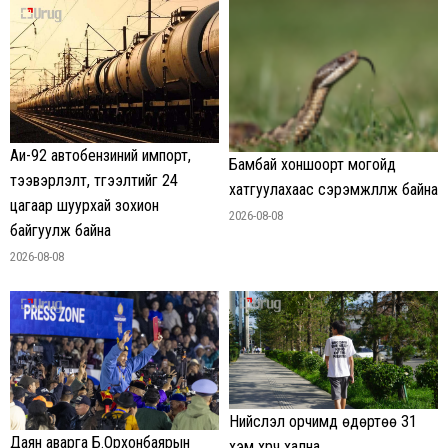
Аи-92 автобензиний импорт,
Бамбай хоншоорт могойд
тээвэрлэлт, түгээлтийг 24
хатгуулахаас сэрэмжлүүлж байна
цагаар шуурхай зохион
2026-08-08
байгуулж байна
2026-08-08
Нийслэл орчимд өдөртөө 31
Даян аварга Б.Орхонбаярын
хэм хүрч хална