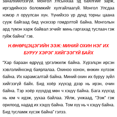
заналхийлээгүй. Монгол Улсынхаа эд баялгийг зарж,
иргэдийнхээ боломжийг хулгайлаагүй. Монгол Улсдаа
нэмэр л оруулсан хүн. Үүнийхээ үр дүнд торны цаана
сууж байгаад бид үнэхээр гомдолтой байна. Монголын
ард түмэн харж байвал эгчийг минь гаргахад туслаач гэж
гуйж байна” гэв.
Н.ӨНӨРЦЭЦЭГИЙН ЭЭЖ: МИНИЙ ОХИН НЭГ ИХ
БУРУУ ХЭРЭГ ХИЙГЭЭГҮЙ БАЙХ
“Хар бараан өдрүүд үргэлжилж байна. Хүрэлцэн ирсэн
хэвлэлийнхэнд баярлалаа. Охиноо хонон, өнжин хүлээж
байна. Их харамсалтай байна. Миний охин их буруу зүйл
хийгээгүй байх. Бид хоёр хүүхэд дээр нь ирэн, очин
байна. Тэр хоёр хүүхдэд мөн ч хэцүү байна. Бага хүүхэд
нь юм ч идэж, уухаа байлаа. Уйлж, унжаад, “Ээж” гэж
орилоод, надад их хэцүү байна. Том хүү нь ч хэцүү байна.
Бид тусламж хүсэж байна” гэлээ.