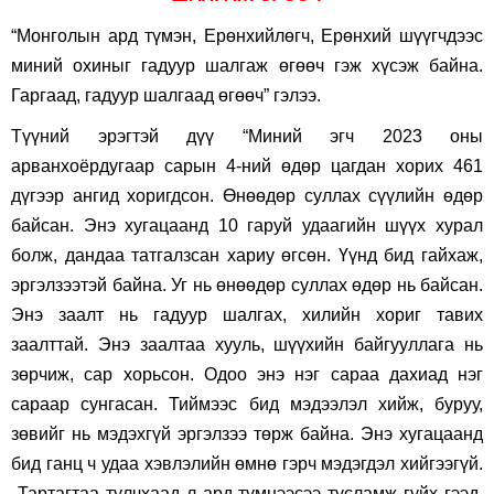
“Монголын ард түмэн, Ерөнхийлөгч, Ерөнхий шүүгчдээс
миний охиныг гадуур шалгаж өгөөч гэж хүсэж байна.
Гаргаад, гадуур шалгаад өгөөч” гэлээ.
Түүний эрэгтэй дүү “Миний эгч 2023 оны
арванхоёрдугаар сарын 4-ний өдөр цагдан хорих 461
дүгээр ангид хоригдсон. Өнөөдөр суллах сүүлийн өдөр
байсан. Энэ хугацаанд 10 гаруй удаагийн шүүх хурал
болж, дандаа татгалзсан хариу өгсөн. Үүнд бид гайхаж,
эргэлзээтэй байна. Уг нь өнөөдөр суллах өдөр нь байсан.
Энэ заалт нь гадуур шалгах, хилийн хориг тавих
заалттай. Энэ заалтаа хууль, шүүхийн байгууллага нь
зөрчиж, сар хорьсон. Одоо энэ нэг сараа дахиад нэг
сараар сунгасан. Тиймээс бид мэдээлэл хийж, буруу,
зөвийг нь мэдэхгүй эргэлзээ төрж байна. Энэ хугацаанд
бид ганц ч удаа хэвлэлийн өмнө гэрч мэдэгдэл хийгээгүй.
Тартагтаа тулчхаад л ард түмнээсээ тусламж гуйх гээд.