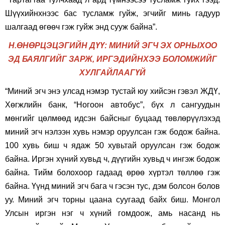
Шүүхийнхнээс бас тусламж гуйж, эгчийг минь гадуур
шалгаад өгөөч гэж гуйж энд сууж байна”.
Н.ӨНӨРЦЭЦЭГИЙН ДҮҮ: МИНИЙ ЭГЧ ЭХ ОРНЫХОО
ЭД БАЯЛГИЙГ ЗАРЖ, ИРГЭДИЙНХЭЭ БОЛОМЖИЙГ
ХУЛГАЙЛААГҮЙ
“Миний эгч энэ улсад нэмэр тустай юу хийсэн гэвэл ЖДҮ,
Хөгжлийн банк, “Ногоон автобус”, бүх л сангуудын
мөнгийг цөлмөөд идсэн байсныг буцаад төвлөрүүлэхэд
миний эгч нэлээн хувь нэмэр оруулсан гэж бодож байна.
100 хувь биш ч ядаж 50 хувьтай оруулсан гэж бодож
байна. Иргэн хүний хувьд ч, дүүгийн хувьд ч ингэж бодож
байна. Тийм болохоор гадаад өрөө хүртэл төллөө гэж
байна. Үүнд миний эгч бага ч гэсэн тус, дэм болсон болов
уу. Миний эгч торны цаана суугаад байх биш. Монгол
Улсын иргэн нэг ч хүний гомдоож, амь насанд нь