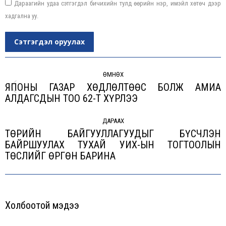
Дараагийн удаа сэтгэгдэл бичихийн тулд өөрийн нэр, имэйл хөтөч дээр
хадгална уу.
Сэтгэгдэл оруулах
Post
navigation
ӨМНӨХ
ЯПОНЫ ГАЗАР ХӨДЛӨЛТӨӨС БОЛЖ АМИА
Previous
АЛДАГСДЫН ТОО 62-Т ХҮРЛЭЭ
post:
ДАРААХ
ТӨРИЙН БАЙГУУЛЛАГУУДЫГ БҮСЧЛЭН
БАЙРШУУЛАХ ТУХАЙ УИХ-ЫН ТОГТООЛЫН
Next
ТӨСЛИЙГ ӨРГӨН БАРИНА
post:
Холбоотой мэдээ