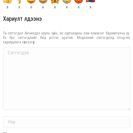
0
0
0
0
0
0
0
0
Хариулт үлдээнэ үү
Та сэтгэгдэл бичихдээ хууль зүйн, ёс суртахууны хэм хэмжээг баримтална уу.
Ёс бус сэтгэгдлийг бид устгах эрхтэй. Мэдээний сэтгэгдэлд Urug.mn
хариуцлага хүлээхгүй.
Comment
Name *