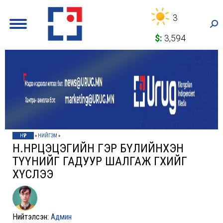
3
Sea
$:
3,594
НҮҮР
»
НИЙГЭМ
»
Н.ӨНӨРЦЭЦЭГИЙН ГЭР БҮЛИЙНХЭН
ТҮҮНИЙГ ГАДУУР ШАЛГАЖ ӨГӨХИЙГ
ХҮСЛЭЭ
Нийтэлсэн:
Админ