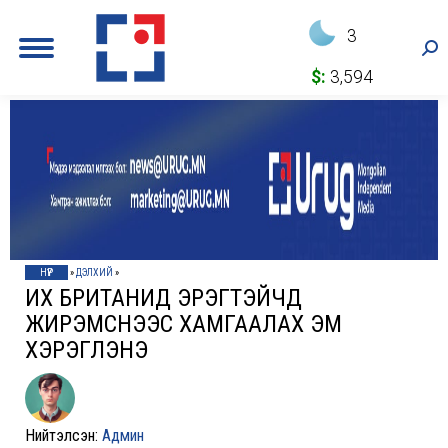
3
Sea
$:
3,594
НҮҮР
»
ДЭЛХИЙ
»
ИХ БРИТАНИД ЭРЭГТЭЙЧҮҮД
ЖИРЭМСНЭЭС ХАМГААЛАХ ЭМ
ХЭРЭГЛЭНЭ
Нийтэлсэн:
Админ