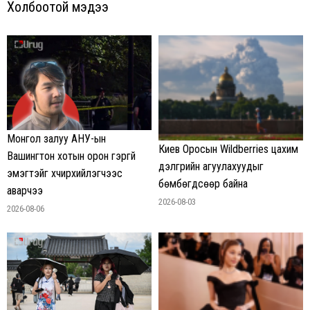
Холбоотой мэдээ
Монгол залуу АНУ-ын
Киев Оросын Wildberries цахим
Вашингтон хотын орон гэргүй
дэлгүүрийн агуулахуудыг
эмэгтэйг хүчирхийлэгчээс
бөмбөгдсөөр байна
аварчээ
2026-08-03
2026-08-06