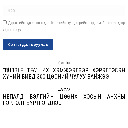
Name *
Дараагийн удаа сэтгэгдэл бичихийн тулд өөрийн нэр, имэйл хөтөч дээр
хадгална уу.
Сэтгэгдэл оруулах
Post
navigation
ӨМНӨХ
“BUBBLE TEA” ИХ ХЭМЖЭЭГЭЭР ХЭРЭГЛЭСЭН
Previous
ХҮНИЙ БИЕД 300 ЦӨСНИЙ ЧУЛУУ БАЙЖЭЭ
post:
ДАРААХ
НЕПАЛД БЭЛГИЙН ЦӨӨНХ ХОСЫН АНХНЫ
Next
ГЭРЛЭЛТ БҮРТГЭГДЛЭЭ
post: