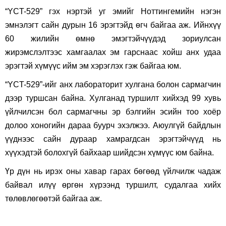
“YCT-529” гэх нэртэй уг эмийг Ноттингемийн нэгэн
эмнэлэгт сайн дурын 16 эрэгтэйд өгч байгаа аж. Ийнхүү
60 жилийн өмнө эмэгтэйчүүдэд зориулсан
жирэмслэлтээс хамгаалах эм гарснаас хойш анх удаа
эрэгтэй хүмүүс ийм эм хэрэглэх гэж байгаа юм.
“YCT-529”-ийг анх лабораторит хулгана болон сармагчин
дээр туршсан байна. Хулганад туршилт хийхэд 99 хувь
үйлчилсэн бол сармагчны эр бэлгийн эсийн тоо хоёр
долоо хоногийн дараа буурч эхэлжээ. Аюулгүй байдлын
үүднээс сайн дураар хамрагдсан эрэгтэйчүүд нь
хүүхэдтэй болохгүй байхаар шийдсэн хүмүүс юм байна.
Үр дүн нь ирэх оны хавар гарах бөгөөд үйлчилж чадаж
байвал илүү өргөн хүрээнд туршилт, судалгаа хийх
төлөвлөгөөтэй байгаа аж.