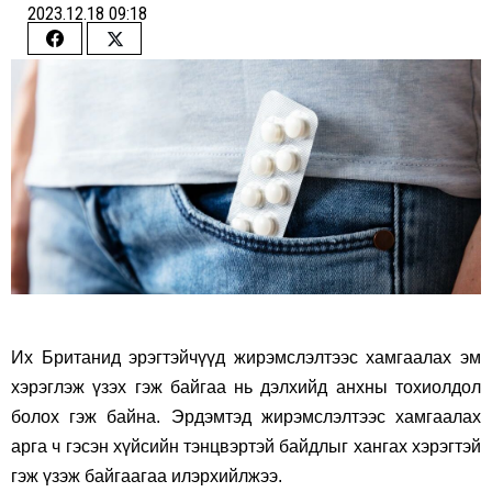
2023.12.18 09:18
Share
Share
on
on
Facebook
Twitter
Их Британид эрэгтэйчүүд жирэмслэлтээс хамгаалах эм
хэрэглэж үзэх гэж байгаа нь дэлхийд анхны тохиолдол
болох гэж байна. Эрдэмтэд жирэмслэлтээс хамгаалах
арга ч гэсэн хүйсийн тэнцвэртэй байдлыг хангах хэрэгтэй
гэж үзэж байгаагаа илэрхийлжээ.