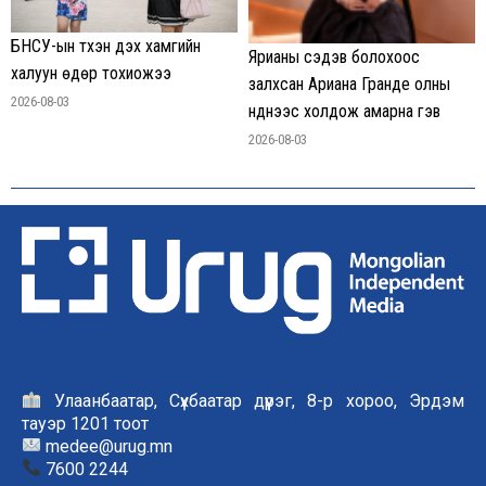
БНСУ-ын түүхэн дэх хамгийн
Ярианы сэдэв болохоос
халуун өдөр тохиожээ
залхсан Ариана Гранде олны
2026-08-03
нүднээс холдож амарна гэв
2026-08-03
Улаанбаатар, Сүхбаатар дүүрэг, 8-р хороо, Эрдэм
тауэр 1201 тоот
medee@urug.mn
7600 2244