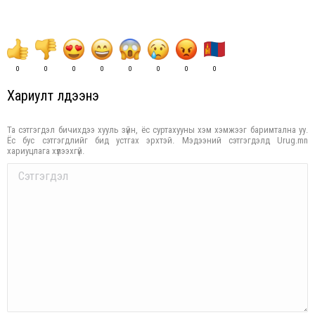
0
0
0
0
0
0
0
0
Хариулт үлдээнэ үү
Та сэтгэгдэл бичихдээ хууль зүйн, ёс суртахууны хэм хэмжээг баримтална уу.
Ёс бус сэтгэгдлийг бид устгах эрхтэй. Мэдээний сэтгэгдэлд Urug.mn
хариуцлага хүлээхгүй.
Comment